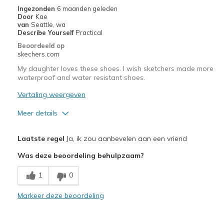
Ingezonden
6 maanden geleden
Door
Kae
van
Seattle, wa
Describe Yourself
Practical
Beoordeeld op
skechers.com
My daughter loves these shoes. I wish sketchers made more
waterproof and water resistant shoes.
Vertaling weergeven
Meer details
Pluspunten
Laatste regel
Ja, ik zou aanbevelen aan een vriend
Attractive Design
Was deze beoordeling behulpzaam?
Breathe Well
1
0
Comfortable
Markeer deze beoordeling
Durable
Stylish