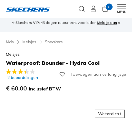
0
Men
MENU
⭐
Skechers VIP:
45 dagen retourrecht voor leden
Meld je aan
⭐
🎁
Kids
Meisjes
Sneakers
Meisjes
Waterproof: Bounder - Hydra Cool
3,2 van de 5 klantbeoordelingen
Toevoegen aan verlanglijstje
2 beoordelingen
€ 60,00
inclusief BTW
Waterdicht