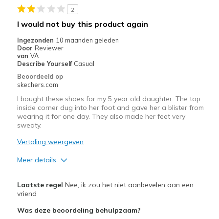
2
Beste toepassingen
I would not buy this product again
Casual Wear
Ingezonden
10 maanden geleden
Door
Reviewer
Width
Feels true to width
van
VA
Describe Yourself
Casual
Sizing
Feels true to size
Beoordeeld op
View On Shoes
Shoes are for Wearing
skechers.com
I bought these shoes for my 5 year old daughter. The top
inside corner dug into her foot and gave her a blister from
wearing it for one day. They also made her feet very
sweaty.
Vertaling weergeven
Meer details
Pluspunten
Laatste regel
Nee, ik zou het niet aanbevelen aan een
Stylish
vriend
Was deze beoordeling behulpzaam?
Minpunten