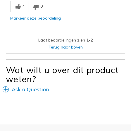
Need Break In
4
0
Not breathable
Markeer deze beoordeling
Width
Feels too narrow
Sizing
Feels half size too big
Laat beoordelingen zien
1-2
Terug naar boven
Wat wilt u over dit product
weten?
Ask a Question