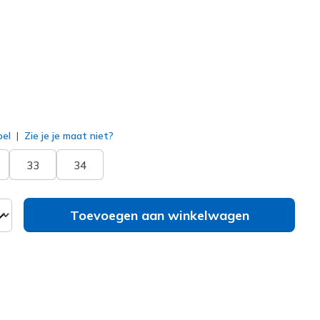
erd
bel
Zie je je maat niet?
33
34
Toevoegen aan winkelwagen