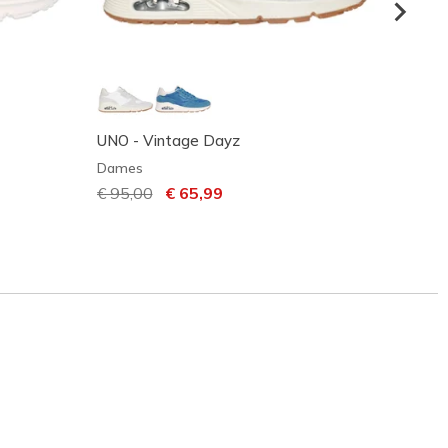
UNO - Vintage Dayz
UNO - 
Dames
Dame
Prijs verlaagd van
€ 95,00
naar
€ 65,99
Prijs 
€ 90,