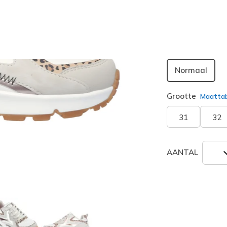
geselecte
Breedte
Normaal
Grootte
Maatta
31
32
AANTAL