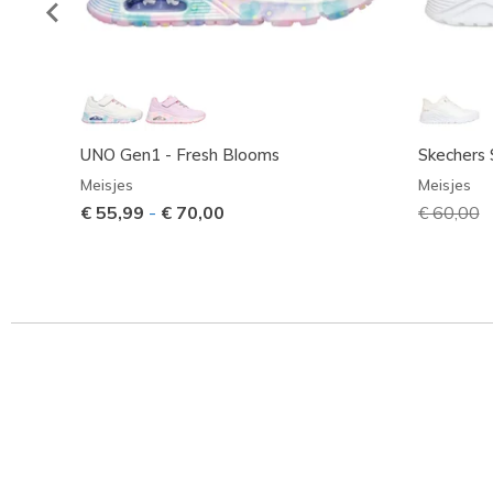
UNO Gen1 - Fresh Blooms
Skechers 
Meisjes
Meisjes
€ 55,99
-
€ 70,00
Prijs ver
€ 60,00
n