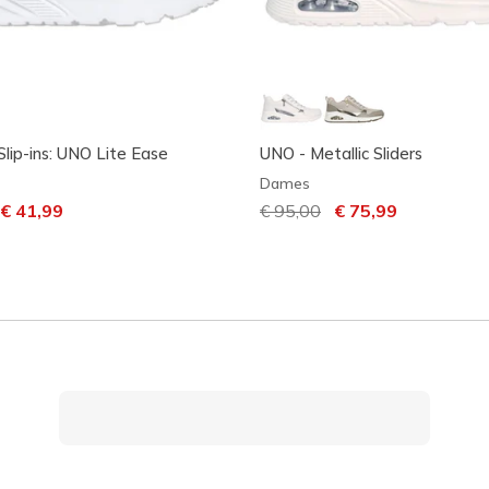
Slip-ins: UNO Lite Ease
UNO - Metallic Sliders
Dames
laagd van
aar
€ 41,99
Prijs verlaagd van
€ 95,00
naar
€ 75,99