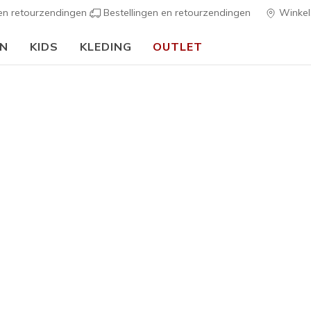
 en retourzendingen
Bestellingen en retourzendingen
Winkel
EN
KIDS
KLEDING
OUTLET
⭐
Skechers VIP:
45 dagen retourrecht voor leden
Meld je aan
⭐
Meisjes
S-Lights:
G
4 van de 5 klan
€ 50,00
Kleur
Zwart
(#
3