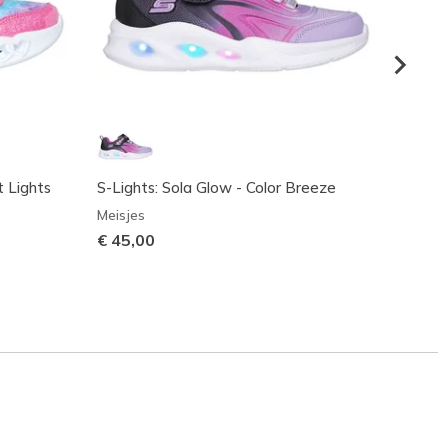
t Lights
S-Lights: Sola Glow - Color Breeze
S-Ligh
Beam
Meisjes
Meisje
€ 45,00
Prijs 
€ 40,