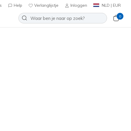
s
Help
Verlanglijstje
Inloggen
NLD | EUR
0
 Glide-Step Lights
Toevoegen aan verlanglijstje
een beoordelingen
tbeoordelingen
inclusief BTW
03730C
BLK
)