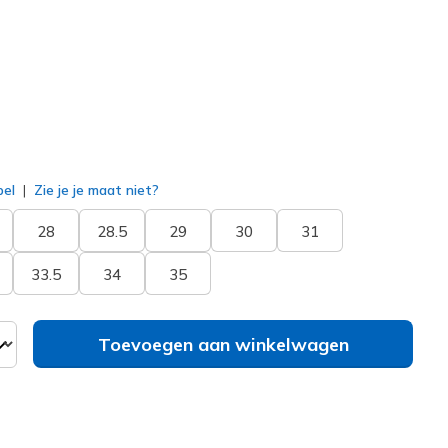
erd
bel
Zie je je maat niet?
28
28.5
29
30
31
33.5
34
35
Toevoegen aan winkelwagen