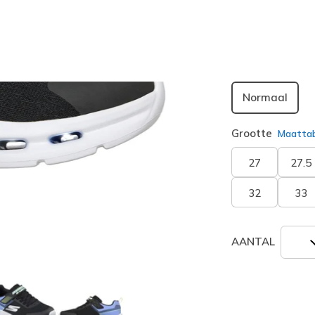
geselecte
Breedte
Normaal
Grootte
Maatta
27
27.5
32
33
AANTAL