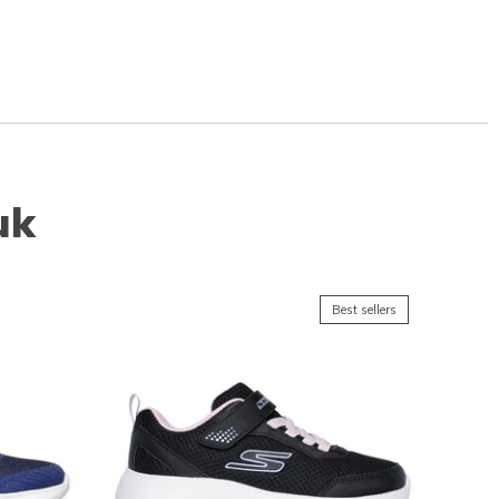
uk
Best sellers