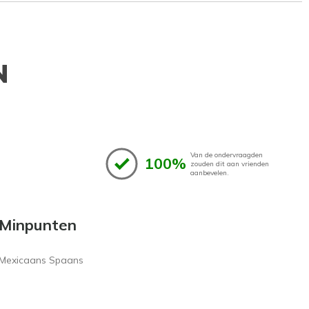
N
Van de ondervraagden
100%
zouden dit aan vrienden
aanbevelen.
Minpunten
Mexicaans Spaans