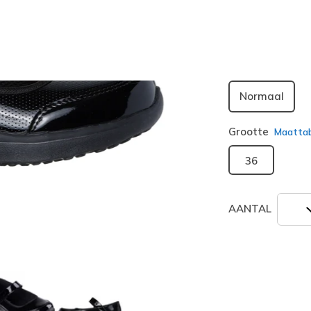
geselecte
Breedte
Normaal
Grootte
Maatta
36
AANTAL