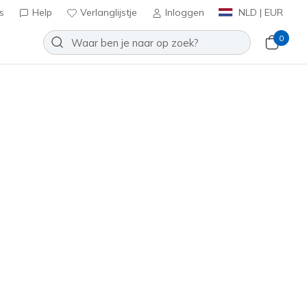
s
Help
Verlanglijstje
Inloggen
NLD | EUR
0
des - Old Schooled
Toevoegen aan verlanglijstje
 beoordelingen
antbeoordelingen
inclusief BTW
02637L
BBK
)