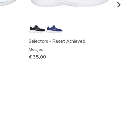
Selectors - Reset Achieved
Micros
Meisjes
Meisje
€ 35,00
€ 40,