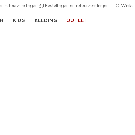
 en retourzendingen
Bestellingen en retourzendingen
Winkel
EN
KIDS
KLEDING
OUTLET
⭐
Skechers VIP:
45 dagen retourrecht voor leden
Meld je aan
⭐
Meisjes
Microstri
2
4,5 van de 5 kl
€ 40,00
Kleur
Zwart
(#
3