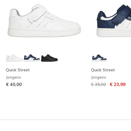
Quick Street
Quick Street
Jongens
Jongens
Prijs verlaagd van
naar
€ 40,00
€ 35,00
€ 23,99