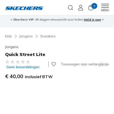
0
Men
MENU
⭐
Skechers VIP:
45 dagen retourrecht voor leden
Meld je aan
⭐
🎁
Kids
Jongens
Sneakers
Jongens
Quick Street Lite
4,5 van de 5 klantbeoordelingen
Toevoegen aan verlanglijstje
Geen beoordelingen
€ 40,00
inclusief BTW