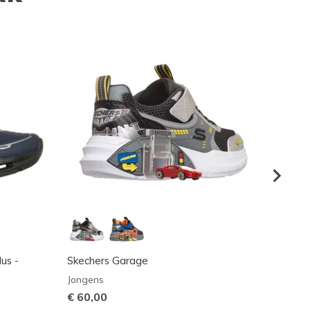
lus -
Skechers Garage
John D
Bright
Jongens
Jonge
€ 60,00