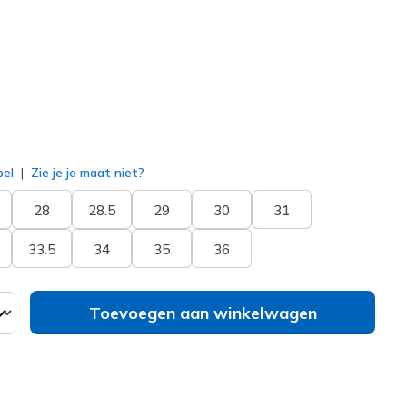
erd
bel
Zie je je maat niet?
28
28.5
29
30
31
33.5
34
35
36
Toevoegen aan winkelwagen