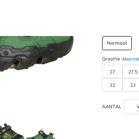
geselecte
Breedte
Normaal
Grootte
Maatta
27
27.5
32
33
AANTAL