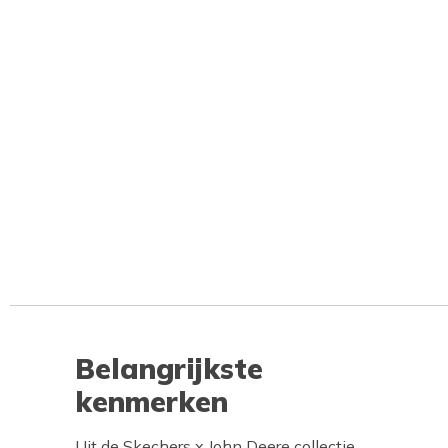
Belangrijkste
kenmerken
Uit de Skechers x John Deere collectie