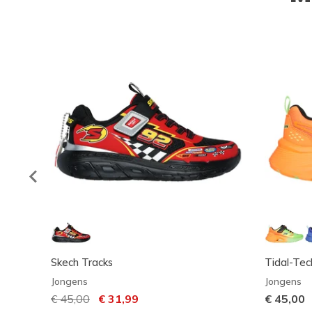
Skech Tracks
Tidal-Tec
Jongens
Jongens
Prijs verlaagd van
€ 45,00
naar
€ 31,99
€ 45,00