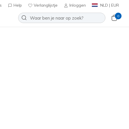
s
Help
Verlanglijstje
Inloggen
NLD | EUR
0
e: Mega-Flex Lite - Dozer-Brights
Toevoegen aan verlanglijstje
 beoordeling
antbeoordelingen
inclusief BTW
rt
(#
407097L
GRBK
)