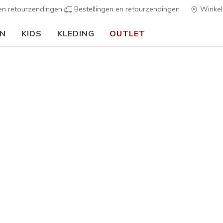
 en retourzendingen
Bestellingen en retourzendingen
Winkel
EN
KIDS
KLEDING
OUTLET
⭐
Skechers VIP:
45 dagen retourrecht voor leden
Meld je aan
⭐
Jongens
John Deer
1
3,1 van de 5 kl
€ 60,00
Kleur
Grijs / Zwa