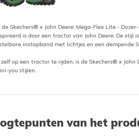
in de Skechers® x John Deere: Mega-Flex Lite - Doze
pireerd is door een tractor van John Deere. De stijl 
verstelbare instapband met lichtjes en een dempend
f op een tractor te rijden, is de Skechers® x John Dee
i-you stijlen.
ogtepunten van het prod