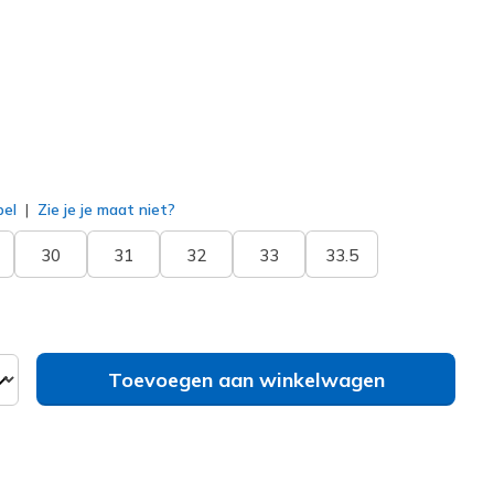
erd
bel
Zie je je maat niet?
30
31
32
33
33.5
Toevoegen aan winkelwagen