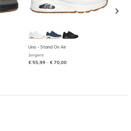
Uno - Stand On Air
Quick
Jongens
Jonge
€ 55,99
-
€ 70,00
Prijs 
€ 40,