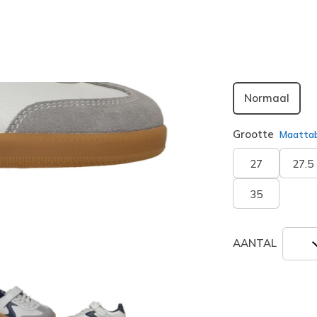
geselecte
Breedte
Normaal
Grootte
Maatta
27
27.5
35
AANTAL