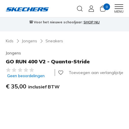
0
Men
MENU
🎒 Voor het nieuwe schooljaar:
SHOP NU
Kids
Jongens
Sneakers
Jongens
GO RUN 400 V2 - Quanta-Stride
3,7 van de 5 klantbeoordelingen
Toevoegen aan verlanglijstje
Geen beoordelingen
€ 35,00
inclusief BTW