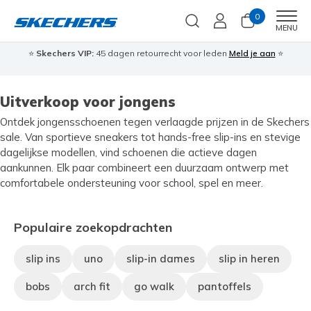
0
Men
MENU
⭐
Skechers VIP:
45 dagen retourrecht voor leden
Meld je aan
⭐
🎁
Uitverkoop voor jongens
Ontdek jongensschoenen tegen verlaagde prijzen in de Skechers
sale. Van sportieve sneakers tot hands-free slip-ins en stevige
dagelijkse modellen, vind schoenen die actieve dagen
aankunnen. Elk paar combineert een duurzaam ontwerp met
comfortabele ondersteuning voor school, spel en meer.
Populaire zoekopdrachten
slip ins
uno
slip-in dames
slip in heren
bobs
arch fit
go walk
pantoffels