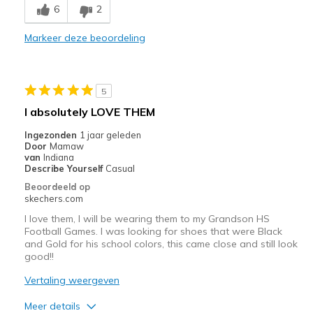
6
2
Comfortable
Markeer deze beoordeling
Stylish
Beste toepassingen
5
Casual Wear
I absolutely LOVE THEM
Work and on my feet all day
Ingezonden
1 jaar geleden
Door
Mamaw
Width
Feels true to width
van
Indiana
Describe Yourself
Casual
Sizing
Feels true to size
Beoordeeld op
View On Shoes
I'm Into Shoes
skechers.com
I love them, I will be wearing them to my Grandson HS
Football Games. I was looking for shoes that were Black
and Gold for his school colors, this came close and still look
good!!
Vertaling weergeven
Meer details