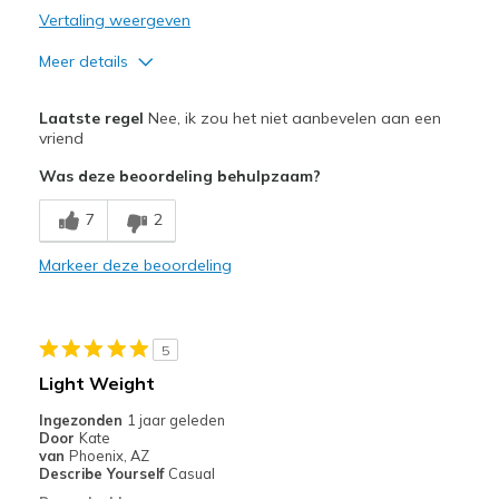
Vertaling weergeven
Meer details
Pluspunten
Laatste regel
Nee, ik zou het niet aanbevelen aan een
Attractive Design
vriend
Was deze beoordeling behulpzaam?
Minpunten
Need Break In
7
2
Not comfortable
Markeer deze beoordeling
Poor Cushioning
Beste toepassingen
5
Light Weight
Casual Wear
Ingezonden
1 jaar geleden
Width
Feels true to width
Door
Kate
van
Phoenix, AZ
Sizing
Feels half size too big
Describe Yourself
Casual
View On Shoes
I'm Into Shoes