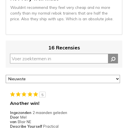
naar
Wouldnt recommend they feel very cheap and no more
de
comfy than my normal rebok trainers that are half the
niejee
price. Also they ship with ups. Which is an absolute joke.
page_id.
Je
kunt
de
status
16 Recensies
van
je
migratie
controleren
op
deze
page
of
5
door
Another win!
<a
href="javascript:location.href=location.pathname;">hier</a>
Ingezonden
2 maanden geleden
de
Door
Mel
van
Blair NE
page
Describe Yourself
Practical