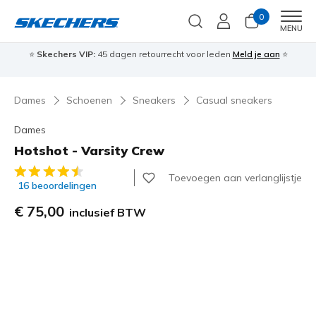
0
Men
MENU
⭐
Skechers VIP:
45 dagen retourrecht voor leden
Meld je aan
⭐
🎁
Dames
Schoenen
Sneakers
Casual sneakers
Dames
Hotshot - Varsity Crew
3,4 van de 5 klantbeoordelingen
Toevoegen aan verlanglijstje
16 beoordelingen
€ 75,00
inclusief BTW