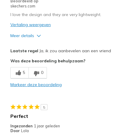
Beoordeeld op
skechers.com
I love the design and they are very lightweight.
Vertaling weergeven
Meer details
Pluspunten
Laatste regel
Ja, ik zou aanbevelen aan een vriend
Attractive Design
Was deze beoordeling behulpzaam?
Comfortable
5
0
Lightweight
Markeer deze beoordeling
Beste toepassingen
Casual Wear
5
Width
Feels true to width
Perfect
Sizing
Feels true to size
Ingezonden
1 jaar geleden
View On Shoes
I'm Into Shoes
Door
Lola