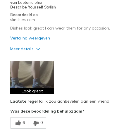
van
Leetonia ohio
Describe Yourself
Stylish
Beoordeeld op
skechers.com
Dishes look great I can wear them for any occasion.
Vertaling weergeven
Meer details
Pluspunten
Attractive Design
Comfortable
Stylish
Look great
Laatste regel
Ja, ik zou aanbevelen aan een vriend
Beste toepassingen
Was deze beoordeling behulpzaam?
Casual Wear
6
0
Width
Feels true to width