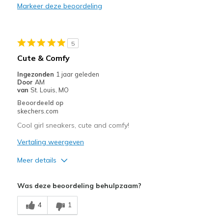
Sizing
Feels true to size
Markeer deze beoordeling
View On Shoes
I'm Into Shoes
5
Cute & Comfy
Ingezonden
1 jaar geleden
Door
AM
van
St. Louis, MO
Beoordeeld op
skechers.com
Cool girl sneakers, cute and comfy!
Vertaling weergeven
Meer details
Pluspunten
Was deze beoordeling behulpzaam?
Attractive Design
4
1
Comfortable