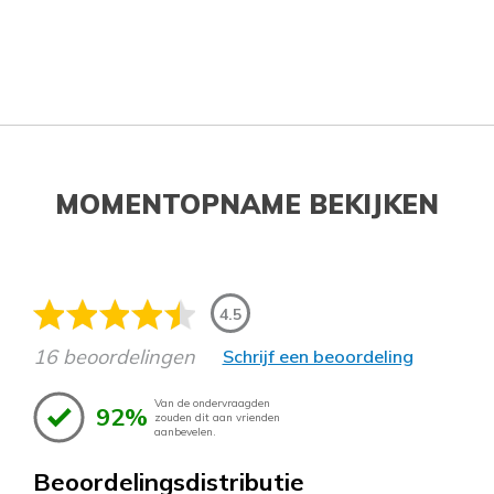
MOMENTOPNAME BEKIJKEN
4.5
16 beoordelingen
Schrijf een beoordeling
Van de ondervraagden
92%
zouden dit aan vrienden
aanbevelen.
Beoordelingsdistributie