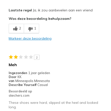
Pluspunten
Laatste regel
Ja, ik zou aanbevelen aan een vriend
Attractive Design
Was deze beoordeling behulpzaam?
Comfortable
2
1
Stylish
Markeer deze beoordeling
Minpunten
Need Break In
2
Poor Cushioning
Meh
Beste toepassingen
Ingezonden
1 jaar geleden
Door
KK
Casual Wear
van
Minneapolis Minnesota
Describe Yourself
Casual
Sporting events
Beoordeeld op
skechers.com
Width
Feels true to width
These shoes were hard, slipped at the heel and looked
Sizing
Feels true to size
long.
View On Shoes
I'm Into Shoes