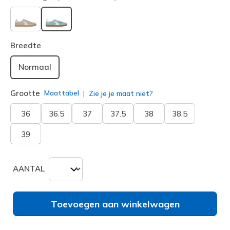
geselecteerd
Breedte
Normaal
Grootte
Maattabel
Zie je je maat niet?
36
36.5
37
37.5
38
38.5
39
AANTAL
Toevoegen aan winkelwagen