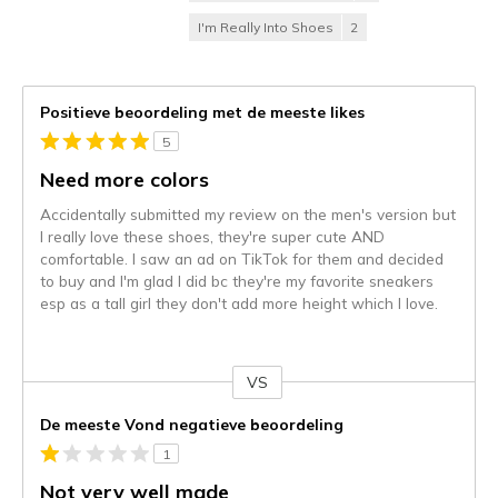
I'm Really Into Shoes
2
Positieve beoordeling met de meeste likes
5
Need more colors
Accidentally submitted my review on the men's version but
I really love these shoes, they're super cute AND
comfortable. I saw an ad on TikTok for them and decided
to buy and I'm glad I did bc they're my favorite sneakers
esp as a tall girl they don't add more height which I love.
VS
Je
content
De meeste Vond negatieve beoordeling
wordt
1
momenteel
gemigreerd
Not very well made