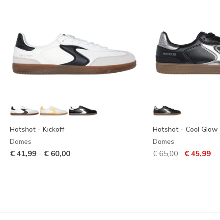
Hotshot - Kickoff
Hotshot - Cool Glow
Dames
Dames
Prijs verlaagd van
naar
-
€ 41,99
€ 60,00
€ 65,00
€ 45,99