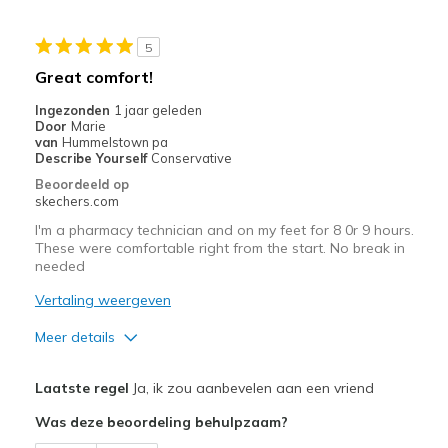
Beste toepassingen
5
Casual Wear
Great comfort!
Travel
Ingezonden
1 jaar geleden
Door
Marie
Width
Feels too narrow
van
Hummelstown pa
Describe Yourself
Conservative
Sizing
Feels half size too small
Beoordeeld op
View On Shoes
Shoes are for Wearing
skechers.com
I'm a pharmacy technician and on my feet for 8 0r 9 hours.
These were comfortable right from the start. No break in
needed
Vertaling weergeven
Meer details
Pluspunten
Laatste regel
Ja, ik zou aanbevelen aan een vriend
Attractive Design
Was deze beoordeling behulpzaam?
Breathe Well