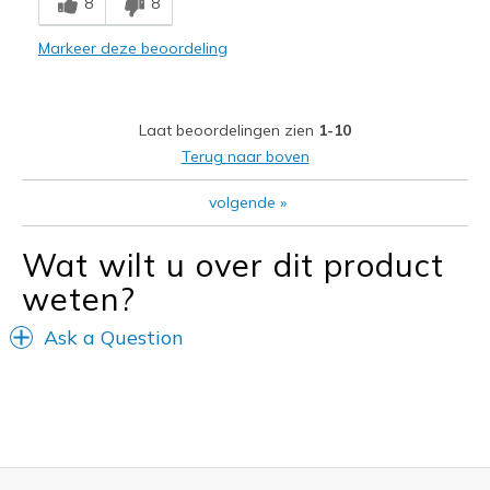
8
8
Poor Quality
Markeer deze beoordeling
Wear Out Quickly
Width
Feels too narrow
Laat beoordelingen zien
1-10
Sizing
Feels half size too small
Terug naar boven
volgende
»
Wat wilt u over dit product
weten?
Ask a Question