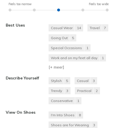
Feels too narrow
Feels too wide
Best Uses
Casual Wear
14
Travel
7
Going Out
5
Special Occasions
1
Work and on my feet all day
1
[+
meer
]
Describe Yourself
Stylish
5
Casual
3
Trendy
3
Practical
2
Conservative
1
View On Shoes
I'm Into Shoes
8
Shoes are for Wearing
3