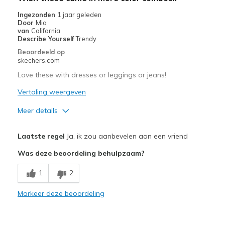
Travel
Ingezonden
1 jaar geleden
Door
Mia
Width
Feels true to width
van
California
Describe Yourself
Trendy
Sizing
Feels true to size
Beoordeeld op
View On Shoes
I'm Into Shoes
skechers.com
Love these with dresses or leggings or jeans!
Vertaling weergeven
Meer details
Pluspunten
Laatste regel
Ja, ik zou aanbevelen aan een vriend
Comfortable
Was deze beoordeling behulpzaam?
Stylish
1
2
Beste toepassingen
Markeer deze beoordeling
Casual Wear
Width
Feels true to width