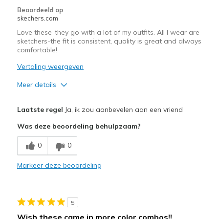
met
Beoordeeld op
de
skechers.com
migratiegeschiedenis
Love these-they go with a lot of my outfits. All I wear are
van
sketchers-the fit is consistent, quality is great and always
de
comfortable!
page_id
te
Vertaling weergeven
bezoeken.
Meer details
Pluspunten
Laatste regel
Ja, ik zou aanbevelen aan een vriend
Attractive Design
Was deze beoordeling behulpzaam?
Comfortable
0
0
Stylish
Markeer deze beoordeling
Beste toepassingen
Casual Wear
5
Going Out
Wish these came in more color combos!!