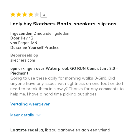
Width
Feels true to width
4
Sizing
Feels true to size
I only buy Skechers. Boots, sneakers, slip-ons.
View On Shoes
Shoes are for Wearing
Ingezonden
2 maanden geleden
Door
KevinB
van
Eagan, MN
Describe Yourself
Practical
Beoordeeld op
skechers.com
opmerkingen over Waterproof: GO RUN Consistent 2.0 -
Piedmont
Going to use these daily for morning walks(3-5mi). Did
anyone have any issues with tightness on one foot or do I
need to break them in slowly? Thanks for any comments to
help me. I have a hard time picking out shoes.
Vertaling weergeven
Meer details
Pluspunten
Laatste regel
Ja, ik zou aanbevelen aan een vriend