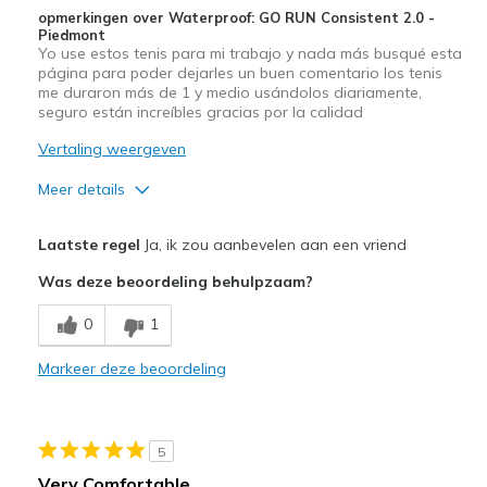
bezoeken.
opmerkingen over Waterproof: GO RUN Consistent 2.0 -
Piedmont
Yo use estos tenis para mi trabajo y nada más busqué esta
página para poder dejarles un buen comentario los tenis
me duraron más de 1 y medio usándolos diariamente,
seguro están increíbles gracias por la calidad
Vertaling weergeven
Meer details
Pluspunten
Laatste regel
Ja, ik zou aanbevelen aan een vriend
Comfortable
Was deze beoordeling behulpzaam?
Durable
0
1
Width
Feels true to width
Markeer deze beoordeling
Sizing
Feels true to size
View On Shoes
I'm Really Into Shoes
5
Very Comfortable