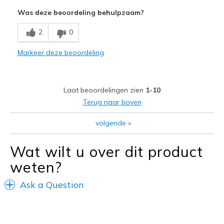
Attractive Design
Was deze beoordeling behulpzaam?
Breathe Well
2
0
Comfortable
Markeer deze beoordeling
Durable
Stylish
Laat beoordelingen zien
1-10
Minpunten
Terug naar boven
No cons
volgende
»
Beste toepassingen
Wat wilt u over dit product
Casual Wear
weten?
Going Out
Ask a Question
Special Occasions
Travel