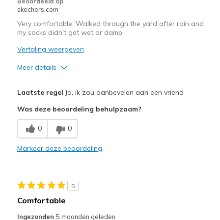
Beoordeeld op
skechers.com
Very comfortable. Walked through the yard after rain and
my socks didn't get wet or damp.
Vertaling weergeven
Meer details
Pluspunten
Laatste regel
Ja, ik zou aanbevelen aan een vriend
Attractive Design
Was deze beoordeling behulpzaam?
Breathe Well
0
0
Comfortable
Markeer deze beoordeling
Durable
Stylish
5
Beste toepassingen
Comfortable
Casual Wear
Ingezonden
5 maanden geleden