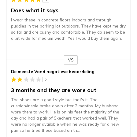
Does what it says
I wear these in concrete floors indoors and through
puddles in the parking lot outdoors. They have kept me dry
so far and are cushy and comfortable. They do seem to be
a bit wide for medium width. Yes I would buy them again.
VS
Je
content
De meeste Vond negatieve beoordeling
wordt
2
momenteel
gemigreerd
3 months and they are wore out
naar
The shoes are a good style but that's it. The
de
cushion/insole broke down after 2 months. My husband
niejee
wore them to work. He is on his feet the majority of the
page_id.
day and had a pair of Skechers that worked well. They
Je
were no longer available when he was ready for a new
kunt
pair so he tried these based on th
...
de