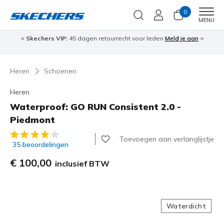
0
Men
MENU
⭐
Skechers VIP:
45 dagen retourrecht voor leden
Meld je aan
⭐
🎁
Heren
Schoenen
Heren
Waterproof: GO RUN Consistent 2.0 -
Piedmont
5 van de 5 klantbeoordelingen
Toevoegen aan verlanglijstje
35 beoordelingen
€ 100,00
inclusief BTW
Waterdicht