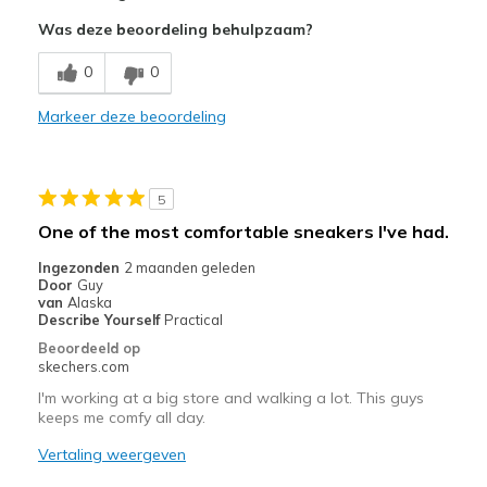
Attractive Design
Was deze beoordeling behulpzaam?
Comfortable
0
0
Minpunten
Markeer deze beoordeling
Need Break In
Beste toepassingen
5
Casual Wear
One of the most comfortable sneakers I've had.
Going Out
Ingezonden
2 maanden geleden
Door
Guy
Width
Feels true to width
van
Alaska
Describe Yourself
Practical
Sizing
Feels true to size
Beoordeeld op
View On Shoes
Shoes are for Wearing
skechers.com
I'm working at a big store and walking a lot. This guys
keeps me comfy all day.
Vertaling weergeven