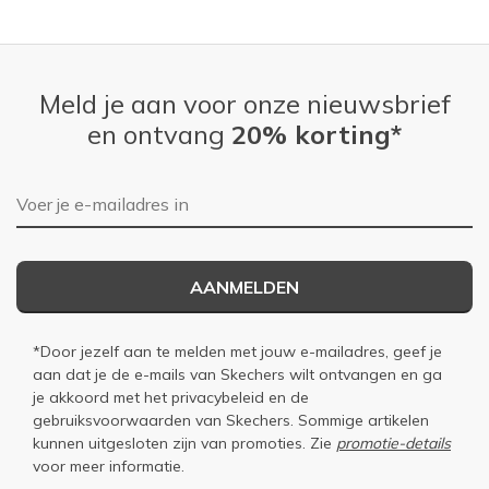
Width
Feels true to width
Sizing
Feels true to size
View On Shoes
I'm Really Into Shoes
Meld je aan voor onze nieuwsbrief
en ontvang
20% korting*
E-mailadres
AANMELDEN
*Door jezelf aan te melden met jouw e-mailadres, geef je
aan dat je de e-mails van Skechers wilt ontvangen en ga
je akkoord met het
privacybeleid
en de
gebruiksvoorwaarden
van Skechers. Sommige artikelen
kunnen uitgesloten zijn van promoties. Zie
promotie-details
voor meer informatie.