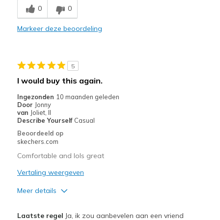
0
0
Comfortable
Markeer deze beoordeling
View On Shoes
Shoes are for Wearing
5
I would buy this again.
Ingezonden
10 maanden geleden
Door
Jonny
van
Joliet, Il
Describe Yourself
Casual
Beoordeeld op
skechers.com
Comfortable and lols great
Vertaling weergeven
Meer details
Pluspunten
Laatste regel
Ja, ik zou aanbevelen aan een vriend