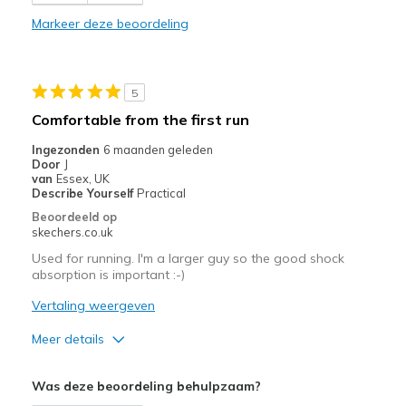
Beste toepassingen
Markeer deze beoordeling
Casual Wear
Width
Feels true to width
5
Sizing
Feels true to size
Comfortable from the first run
View On Shoes
Shoes are for Wearing
Ingezonden
6 maanden geleden
Door
J
van
Essex, UK
Describe Yourself
Practical
Beoordeeld op
skechers.co.uk
Used for running. I'm a larger guy so the good shock
absorption is important :-)
Vertaling weergeven
Meer details
Pluspunten
Was deze beoordeling behulpzaam?
Breathe Well