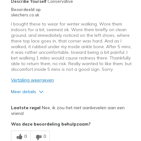
Describe Yourself
Conservative
Beoordeeld op
skechers.co.uk
I bought these to wear for winter walking. Wore them
indoors for a bit, seemed ok. Wore them briefly on clean
ground, and immediately noticed on the left shoes, where
there top lace goes in, that corner was hard. And as I
walked, it rubbed under my inside ankle bone. After 5 mins,
it was rather uncomfortable, toward being a bit painful. I
bet walking 1 miles would cause redness there. Thankfully
able to return them, no risk. Really wanted to like them, but
discomfort inside 5 mins is not a good sign. Sorry.
Vertaling weergeven
Meer details
Pluspunten
Laatste regel
Nee, ik zou het niet aanbevelen aan een
Attractive Design
vriend
Was deze beoordeling behulpzaam?
Minpunten
Bad 'around the heel' design
0
0