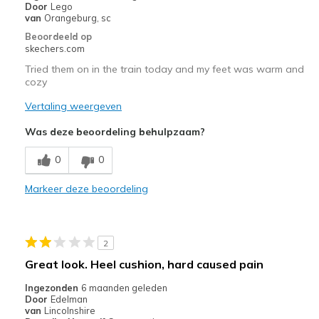
Door
Lego
Going Out
van
Orangeburg, sc
Beoordeeld op
Travel
skechers.com
Work
Tried them on in the train today and my feet was warm and
cozy
Width
Feels true to width
Vertaling weergeven
Sizing
Feels true to size
Was deze beoordeling behulpzaam?
View On Shoes
Shoes are for Wearing
0
0
Markeer deze beoordeling
2
Great look. Heel cushion, hard caused pain
Ingezonden
6 maanden geleden
Door
Edelman
van
Lincolnshire