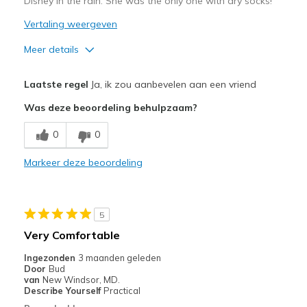
Disney in the rain. She was the only one with dry socks!
Vertaling weergeven
Meer details
Pluspunten
Laatste regel
Ja, ik zou aanbevelen aan een vriend
Comfortable
Was deze beoordeling behulpzaam?
Durable
0
0
Water proof
Markeer deze beoordeling
Beste toepassingen
Casual Wear
5
Travel
Very Comfortable
Width
Feels true to width
Ingezonden
3 maanden geleden
Door
Bud
Sizing
Feels true to size
van
New Windsor, MD.
View On Shoes
I'm Into Shoes
Describe Yourself
Practical