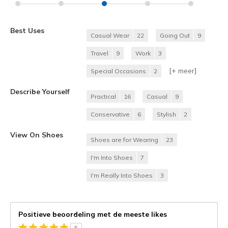
Best Uses
Casual Wear
22
Going Out
9
Travel
9
Work
3
[+
meer
]
Special Occasions
2
Describe Yourself
Practical
16
Casual
9
Conservative
6
Stylish
2
View On Shoes
Shoes are for Wearing
23
I'm Into Shoes
7
I'm Really Into Shoes
3
Positieve beoordeling met de meeste likes
5