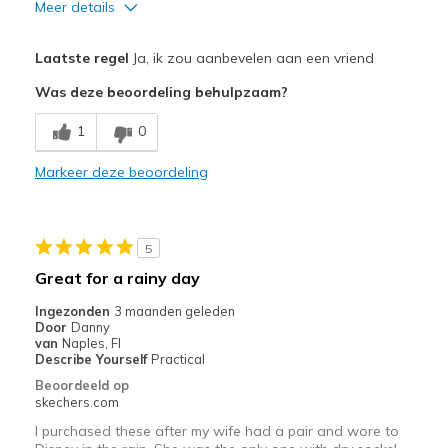
Meer details
Pluspunten
Laatste regel
Ja, ik zou aanbevelen aan een vriend
Attractive Design
Was deze beoordeling behulpzaam?
Comfortable
1
0
Durable
Markeer deze beoordeling
Stylish
Beste toepassingen
5
Casual Wear
Great for a rainy day
Work
Ingezonden
3 maanden geleden
Door
Danny
Width
Feels true to width
van
Naples, Fl
Describe Yourself
Practical
Sizing
Feels true to size
Beoordeeld op
View On Shoes
Shoes are for Wearing
skechers.com
I purchased these after my wife had a pair and wore to