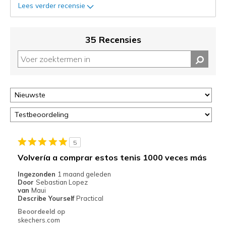
status
Lees verder recensie
van
je
migratie
35 Recensies
controleren
op
deze
page
of
door
<a
href="javascript:location.href=location.pathname;">hier</a>
de
page
5
met
Volvería a comprar estos tenis 1000 veces más
de
Ingezonden
1 maand geleden
migratiegeschiedenis
Door
Sebastian Lopez
van
van
Maui
de
Describe Yourself
Practical
page_id
Beoordeeld op
te
skechers.com