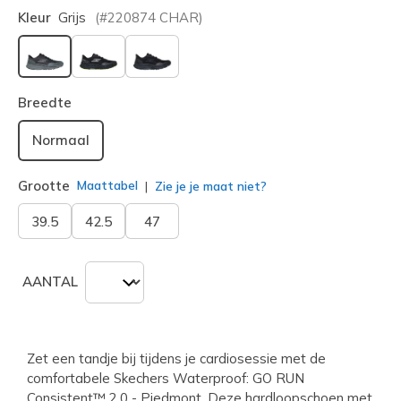
Kleur
Grijs
(#
220874
CHAR
)
geselecteerd
Breedte
Normaal
Grootte
Maattabel
Zie je je maat niet?
39.5
42.5
47
AANTAL
Zet een tandje bij tijdens je cardiosessie met de
comfortabele Skechers Waterproof: GO RUN
Consistent™ 2.0 - Piedmont. Deze hardloopschoen met