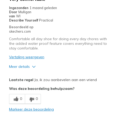
Ingezonden
1 maand geleden
Door
Mulligan
van
WI
Describe Yourself
Practical
Beoordeeld op
skechers.com
Comfortable all day shoe for doing every day chores with
the added water proof feature covers everything need to
stay comfortable.
Vertaling weergeven
Meer details
Pluspunten
Laatste regel
Ja, ik zou aanbevelen aan een vriend
Comfortable
Was deze beoordeling behulpzaam?
Durable
0
0
Beste toepassingen
Markeer deze beoordeling
Every day shoe