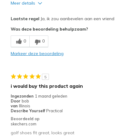
Meer details
Pluspunten
Laatste regel
Ja, ik zou aanbevelen aan een vriend
Comfortable
Was deze beoordeling behulpzaam?
Beste toepassingen
0
0
Golfing
Markeer deze beoordeling
Width
Feels true to width
Sizing
Feels true to size
View On Shoes
I'm Into Shoes
5
i would buy this product again
Ingezonden
1 maand geleden
Door
bob
van
Illinois
Describe Yourself
Practical
Beoordeeld op
skechers.com
golf shoes fit great, looks great