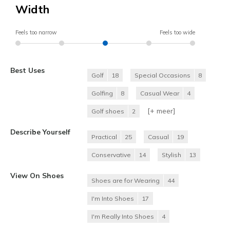
Width
Feels too narrow
Feels too wide
Best Uses
Golf
18
Special Occasions
8
Golfing
8
Casual Wear
4
[+
meer
]
Golf shoes
2
Describe Yourself
Practical
25
Casual
19
Conservative
14
Stylish
13
View On Shoes
Shoes are for Wearing
44
I'm Into Shoes
17
I'm Really Into Shoes
4