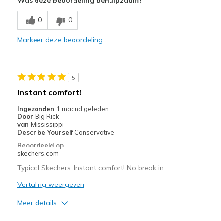
Was deze beoordeling behulpzaam?
Breathe Well
0
0
Comfortable
Markeer deze beoordeling
Have not worn enough to see durability.
Minpunten
5
Have only worn a few times, so far very happy
Instant comfort!
Beste toepassingen
Ingezonden
1 maand geleden
Door
Big Rick
Purchased Blade Tour Fairway golf shores
van
Mississippi
Describe Yourself
Conservative
Width
Feels true to width
Beoordeeld op
Sizing
Feels true to size
skechers.com
View On Shoes
Shoes are for Wearing
Typical Skechers. Instant comfort! No break in.
Vertaling weergeven
Meer details
Pluspunten