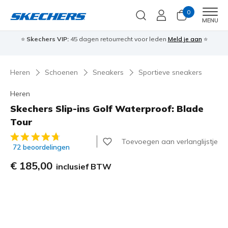
0
Men
MENU
⭐
Skechers VIP:
45 dagen retourrecht voor leden
Meld je aan
⭐
🎁
Heren
Schoenen
Sneakers
Sportieve sneakers
Heren
Skechers Slip-ins Golf Waterproof: Blade
Tour
5 van de 5 klantbeoordelingen
Toevoegen aan verlanglijstje
72 beoordelingen
€ 185,00
inclusief BTW