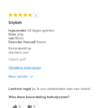
Width
Feels true to width
Sizing
Feels true to size
View On Shoes
Shoes are for Wearing
5
Stylish
Ingezonden
26 dagen geleden
Door
Jody
van
Illinois
Describe Yourself
Stylish
Beoordeeld op
skechers.com
Stylish golf
Vertaling weergeven
Meer details
Pluspunten
Laatste regel
Ja, ik zou aanbevelen aan een vriend
Attractive Design
Was deze beoordeling behulpzaam?
Comfortable
0
0