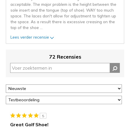
de
acceptable. The major problem is the height between the
niejee
sole insert and the tongue (top of shoe). WAY too much
page_id.
space. The laces don't allow for adjustment to tighten up
Je
the space. As a result there is excessive creasing on the
kunt
top of the shoe
...
de
status
Lees verder recensie
van
je
migratie
72 Recensies
controleren
op
deze
page
of
door
<a
href="javascript:location.href=location.pathname;">hier</a>
de
page
5
met
Great Golf Shoe!
de