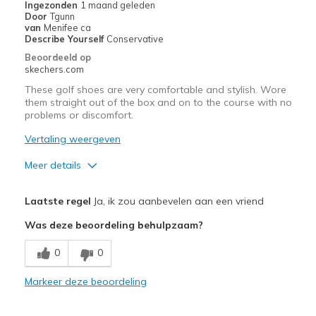
Ingezonden
1 maand geleden
Door
Tgunn
van
Menifee ca
Describe Yourself
Conservative
Beoordeeld op
skechers.com
These golf shoes are very comfortable and stylish. Wore
them straight out of the box and on to the course with no
problems or discomfort.
Vertaling weergeven
Meer details
Pluspunten
Laatste regel
Ja, ik zou aanbevelen aan een vriend
Attractive Design
Was deze beoordeling behulpzaam?
Comfortable
0
0
Width
Feels true to width
Markeer deze beoordeling
Sizing
Feels true to size
View On Shoes
Shoes are for Wearing