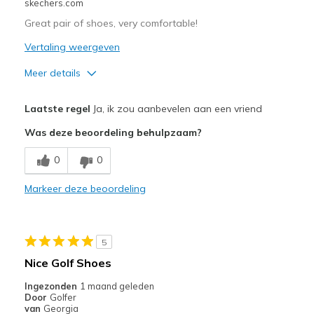
skechers.com
Great pair of shoes, very comfortable!
Vertaling weergeven
Meer details
Pluspunten
Laatste regel
Ja, ik zou aanbevelen aan een vriend
Attractive Design
Was deze beoordeling behulpzaam?
Comfortable
0
0
Durable
Markeer deze beoordeling
Stylish
Beste toepassingen
5
Golf
Nice Golf Shoes
Width
Feels true to width
Ingezonden
1 maand geleden
Door
Golfer
Sizing
Feels true to size
van
Georgia