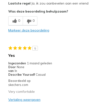
Laatste regel
Ja, ik zou aanbevelen aan een vriend
Attractive Design
Was deze beoordeling behulpzaam?
Breathe Well
0
0
Comfortable
Markeer deze beoordeling
Stylish
Beste toepassingen
5
Special Occasions
Yes
Width
Feels true to width
Ingezonden
1 maand geleden
Door
None
Sizing
Feels true to size
van
In
View On Shoes
Shoes are for Wearing
Describe Yourself
Casual
Beoordeeld op
skechers.com
Very comfortable
Vertaling weergeven