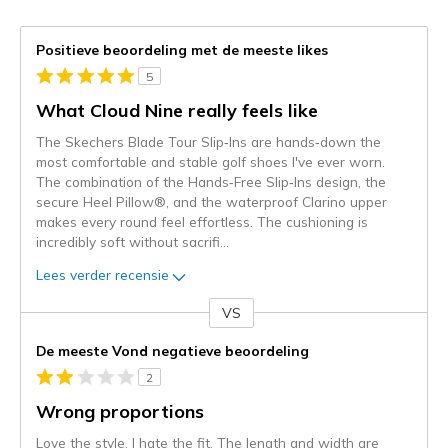
Positieve beoordeling met de meeste likes
5
What Cloud Nine really feels like
The Skechers Blade Tour Slip‑Ins are hands‑down the
most comfortable and stable golf shoes I've ever worn.
The combination of the Hands‑Free Slip‑Ins design, the
secure Heel Pillow®, and the waterproof Clarino upper
makes every round feel effortless. The cushioning is
incredibly soft without sacrifi
...
Lees verder recensie
VS
Je
content
De meeste Vond negatieve beoordeling
wordt
2
momenteel
gemigreerd
Wrong proportions
naar
Love the style. I hate the fit. The length and width are