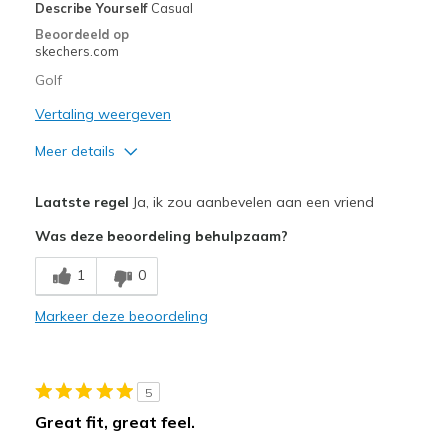
View On Shoes
Shoes are for Wearing
Describe Yourself
Casual
Beoordeeld op
skechers.com
Golf
Vertaling weergeven
Meer details
Pluspunten
Laatste regel
Ja, ik zou aanbevelen aan een vriend
Attractive Design
Was deze beoordeling behulpzaam?
Comfortable
1
0
Width
Feels true to width
Markeer deze beoordeling
Sizing
Feels true to size
View On Shoes
Shoes are for Wearing
5
Great fit, great feel.