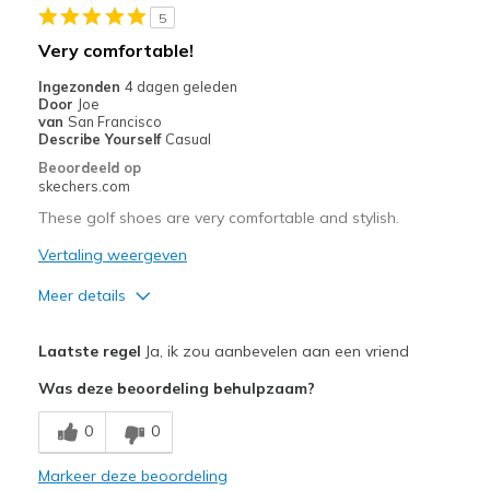
5
Stylish
Very comfortable!
Super Light and Comfy
Ingezonden
4 dagen geleden
Door
Joe
van
San Francisco
Beste toepassingen
Describe Yourself
Casual
Golf
Beoordeeld op
skechers.com
Width
Feels true to width
These golf shoes are very comfortable and stylish.
Sizing
Feels true to size
Vertaling weergeven
View On Shoes
I'm Into Shoes
Meer details
Pluspunten
Laatste regel
Ja, ik zou aanbevelen aan een vriend
Attractive Design
Was deze beoordeling behulpzaam?
Comfortable
0
0
Stylish
Markeer deze beoordeling