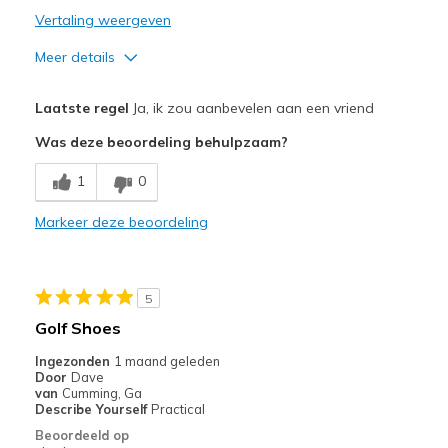
Vertaling weergeven
Meer details
Pluspunten
Laatste regel
Ja, ik zou aanbevelen aan een vriend
Attractive Design
Was deze beoordeling behulpzaam?
Breathe Well
1
0
Comfortable
Markeer deze beoordeling
Durable
Stylish
5
Beste toepassingen
Golf Shoes
Special Occasions
Ingezonden
1 maand geleden
Door
Dave
Width
Feels true to width
van
Cumming, Ga
Describe Yourself
Practical
Sizing
Feels true to size
Beoordeeld op
View On Shoes
Shoes are for Wearing