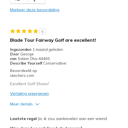
Durable
Markeer deze beoordeling
Stylish
Width
Feels true to width
5
Sizing
Feels true to size
Blade Tour Fairway Golf are excellent!
View On Shoes
I'm Really Into Shoes
Ingezonden
1 maand geleden
Door
George
van
Salem Ohio 44460
Describe Yourself
Conservative
Beoordeeld op
skechers.com
Excellent Golf Shoes!
Vertaling weergeven
Meer details
Pluspunten
Laatste regel
Ja, ik zou aanbevelen aan een vriend
Attractive Design