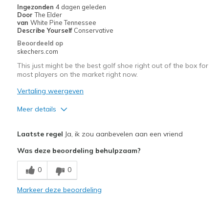
Ingezonden
4 dagen geleden
migratiegeschiedenis
Door
The Elder
van
van
White Pine Tennessee
de
Describe Yourself
Conservative
page_id
Beoordeeld op
te
skechers.com
bezoeken.
This just might be the best golf shoe right out of the box for
most players on the market right now.
Vertaling weergeven
Meer details
Pluspunten
Laatste regel
Ja, ik zou aanbevelen aan een vriend
Attractive Design
Was deze beoordeling behulpzaam?
Breathe Well
0
0
Comfortable
Markeer deze beoordeling
Durable
Great Traction and Support.