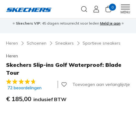
0
Men
MENU
⭐
Skechers VIP:
45 dagen retourrecht voor leden
Meld je aan
⭐
🎁
Heren
Schoenen
Sneakers
Sportieve sneakers
Heren
Skechers Slip-ins Golf Waterproof: Blade
Tour
5 van de 5 klantbeoordelingen
Toevoegen aan verlanglijstje
72 beoordelingen
€ 185,00
inclusief BTW