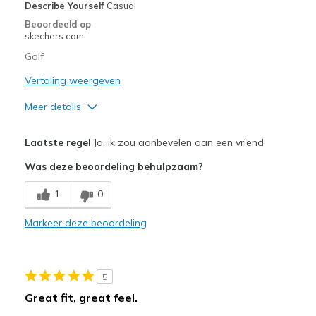
View On Shoes
Shoes are for Wearing
Describe Yourself
Casual
Beoordeeld op
skechers.com
Golf
Vertaling weergeven
Meer details
Pluspunten
Laatste regel
Ja, ik zou aanbevelen aan een vriend
Attractive Design
Was deze beoordeling behulpzaam?
Comfortable
1
0
Width
Feels true to width
Markeer deze beoordeling
Sizing
Feels true to size
View On Shoes
Shoes are for Wearing
5
Great fit, great feel.