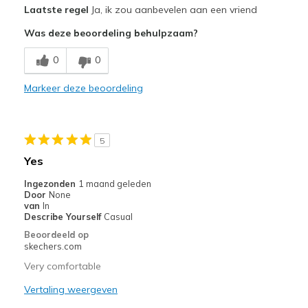
Laatste regel
Ja, ik zou aanbevelen aan een vriend
Attractive Design
Was deze beoordeling behulpzaam?
Breathe Well
0
0
Comfortable
Markeer deze beoordeling
Stylish
Beste toepassingen
5
Special Occasions
Yes
Width
Feels true to width
Ingezonden
1 maand geleden
Door
None
Sizing
Feels true to size
van
In
View On Shoes
Shoes are for Wearing
Describe Yourself
Casual
Beoordeeld op
skechers.com
Very comfortable
Vertaling weergeven