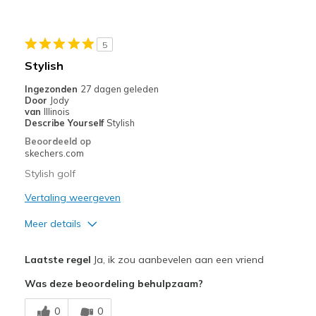
Width
Feels true to width
Sizing
Feels true to size
View On Shoes
Shoes are for Wearing
5
Stylish
Ingezonden
27 dagen geleden
Door
Jody
van
Illinois
Describe Yourself
Stylish
Beoordeeld op
skechers.com
Stylish golf
Vertaling weergeven
Meer details
Pluspunten
Laatste regel
Ja, ik zou aanbevelen aan een vriend
Attractive Design
Was deze beoordeling behulpzaam?
Comfortable
0
0