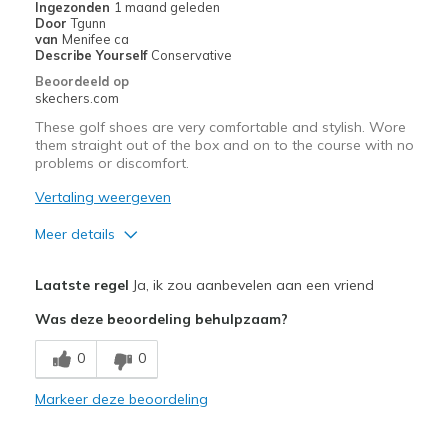
Ingezonden
1 maand geleden
Door
Tgunn
van
Menifee ca
Describe Yourself
Conservative
Beoordeeld op
skechers.com
These golf shoes are very comfortable and stylish. Wore
them straight out of the box and on to the course with no
problems or discomfort.
Vertaling weergeven
Meer details
Pluspunten
Laatste regel
Ja, ik zou aanbevelen aan een vriend
Attractive Design
Was deze beoordeling behulpzaam?
Comfortable
0
0
Width
Feels true to width
Markeer deze beoordeling
Sizing
Feels true to size
View On Shoes
Shoes are for Wearing