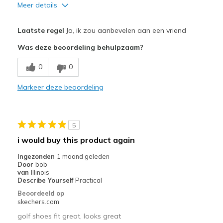
Meer details
Pluspunten
Laatste regel
Ja, ik zou aanbevelen aan een vriend
Comfortable
Was deze beoordeling behulpzaam?
Beste toepassingen
0
0
Golfing
Markeer deze beoordeling
Width
Feels true to width
Sizing
Feels true to size
View On Shoes
I'm Into Shoes
5
i would buy this product again
Ingezonden
1 maand geleden
Door
bob
van
Illinois
Describe Yourself
Practical
Beoordeeld op
skechers.com
golf shoes fit great, looks great