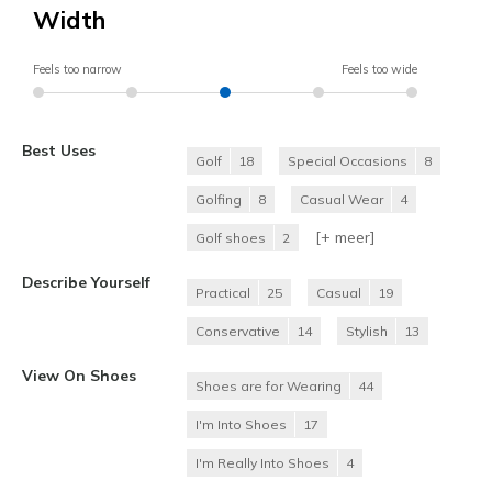
Width
Feels too narrow
Feels too wide
Best Uses
Golf
18
Special Occasions
8
Golfing
8
Casual Wear
4
[+
meer
]
Golf shoes
2
Describe Yourself
Practical
25
Casual
19
Conservative
14
Stylish
13
View On Shoes
Shoes are for Wearing
44
I'm Into Shoes
17
I'm Really Into Shoes
4