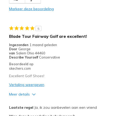
Durable
Markeer deze beoordeling
Stylish
Width
Feels true to width
5
Sizing
Feels true to size
Blade Tour Fairway Golf are excellent!
View On Shoes
I'm Really Into Shoes
Ingezonden
1 maand geleden
Door
George
van
Salem Ohio 44460
Describe Yourself
Conservative
Beoordeeld op
skechers.com
Excellent Golf Shoes!
Vertaling weergeven
Meer details
Pluspunten
Laatste regel
Ja, ik zou aanbevelen aan een vriend
Attractive Design