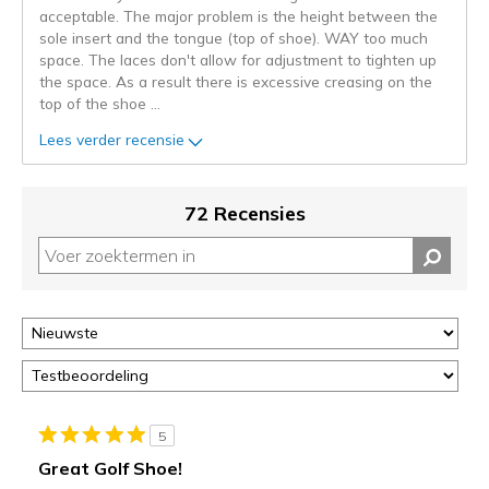
de
acceptable. The major problem is the height between the
niejee
sole insert and the tongue (top of shoe). WAY too much
page_id.
space. The laces don't allow for adjustment to tighten up
Je
the space. As a result there is excessive creasing on the
kunt
top of the shoe
...
de
status
Lees verder recensie
van
je
migratie
72 Recensies
controleren
op
deze
page
of
door
<a
href="javascript:location.href=location.pathname;">hier</a>
de
page
5
met
Great Golf Shoe!
de