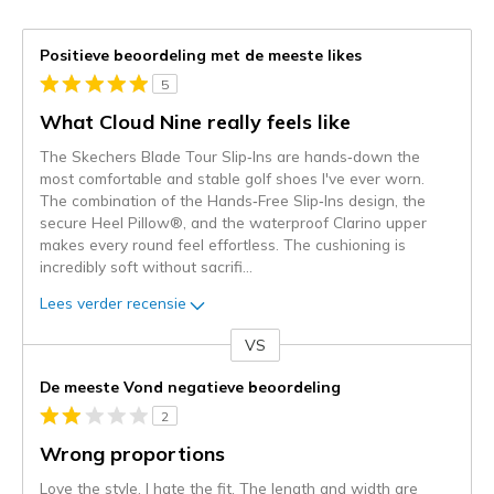
Positieve beoordeling met de meeste likes
5
What Cloud Nine really feels like
The Skechers Blade Tour Slip‑Ins are hands‑down the
most comfortable and stable golf shoes I've ever worn.
The combination of the Hands‑Free Slip‑Ins design, the
secure Heel Pillow®, and the waterproof Clarino upper
makes every round feel effortless. The cushioning is
incredibly soft without sacrifi
...
Lees verder recensie
VS
Je
content
De meeste Vond negatieve beoordeling
wordt
2
momenteel
gemigreerd
Wrong proportions
naar
Love the style. I hate the fit. The length and width are