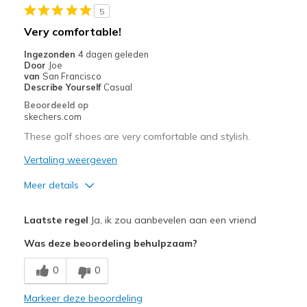
5
Stylish
Very comfortable!
Super Light and Comfy
Ingezonden
4 dagen geleden
Door
Joe
van
San Francisco
Beste toepassingen
Describe Yourself
Casual
Golf
Beoordeeld op
skechers.com
Width
Feels true to width
These golf shoes are very comfortable and stylish.
Sizing
Feels true to size
Vertaling weergeven
View On Shoes
I'm Into Shoes
Meer details
Pluspunten
Laatste regel
Ja, ik zou aanbevelen aan een vriend
Attractive Design
Was deze beoordeling behulpzaam?
Comfortable
0
0
Stylish
Markeer deze beoordeling