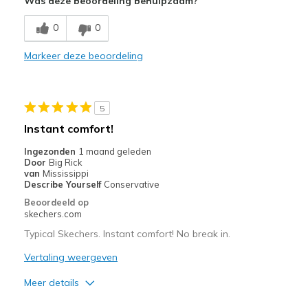
Was deze beoordeling behulpzaam?
Breathe Well
0
0
Comfortable
Markeer deze beoordeling
Have not worn enough to see durability.
Minpunten
5
Have only worn a few times, so far very happy
Instant comfort!
Beste toepassingen
Ingezonden
1 maand geleden
Door
Big Rick
Purchased Blade Tour Fairway golf shores
van
Mississippi
Describe Yourself
Conservative
Width
Feels true to width
Beoordeeld op
Sizing
Feels true to size
skechers.com
View On Shoes
Shoes are for Wearing
Typical Skechers. Instant comfort! No break in.
Vertaling weergeven
Meer details
Pluspunten