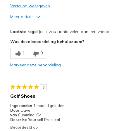
Vertaling weergeven
Meer details
Pluspunten
Laatste regel
Ja, ik zou aanbevelen aan een vriend
Attractive Design
Was deze beoordeling behulpzaam?
Breathe Well
1
0
Comfortable
Markeer deze beoordeling
Durable
Stylish
5
Beste toepassingen
Golf Shoes
Special Occasions
Ingezonden
1 maand geleden
Door
Dave
Width
Feels true to width
van
Cumming, Ga
Describe Yourself
Practical
Sizing
Feels true to size
Beoordeeld op
View On Shoes
Shoes are for Wearing