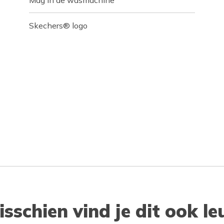
Mag in de wasmachine
Skechers® logo
isschien vind je dit ook le