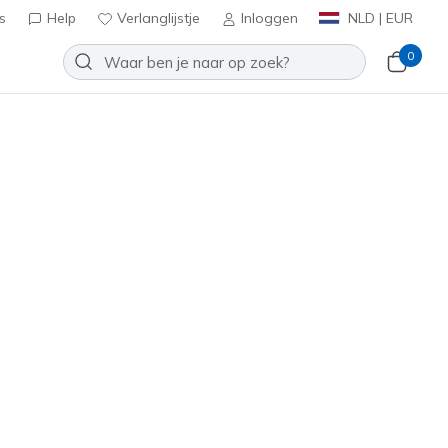
s
Help
Verlanglijstje
Inloggen
NLD | EUR
0
Slip-ins Work Slip Resistant:
 Colsin
Toevoegen aan verlanglijstje
89 beoordelingen
tbeoordelingen
inclusief BTW