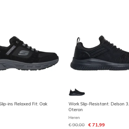
lip-ins Relaxed Fit: Oak
Work Slip-Resistant: Delson 3.
Oteron
Heren
Prijs verlaagd van
€ 90,00
naar
€ 71,99