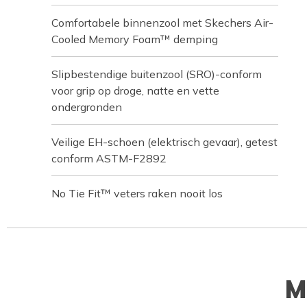
Comfortabele binnenzool met Skechers Air-
Cooled Memory Foam™ demping
Slipbestendige buitenzool (SRO)-conform
voor grip op droge, natte en vette
ondergronden
Veilige EH-schoen (elektrisch gevaar), getest
conform ASTM-F2892
No Tie Fit™ veters raken nooit los
M