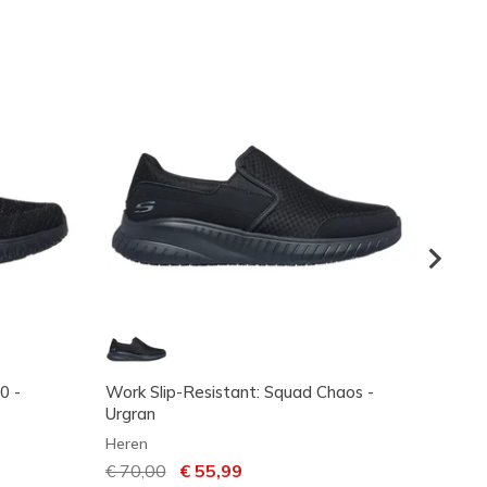
0 -
Work Slip-Resistant: Squad Chaos -
Skeche
Urgran
- Stivi
Heren
Heren
Prijs verlaagd van
€ 70,00
naar
€ 55,99
€ 80,