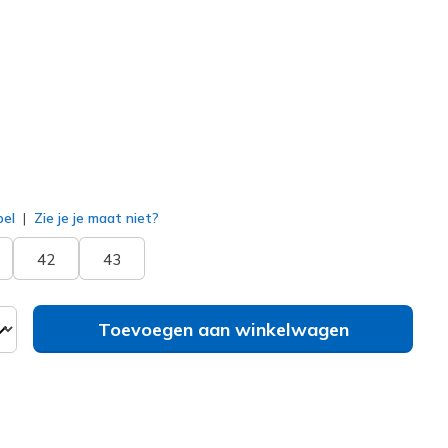
00205
BBK
)
erd
bel
Zie je je maat niet?
42
43
Toevoegen aan winkelwagen