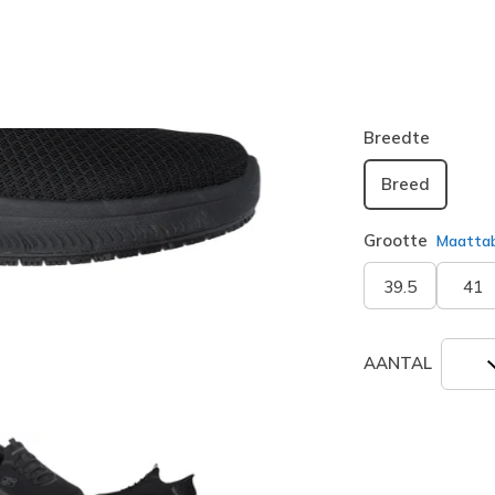
Kleur
Zwart
(#
2
geselecte
Breedte
Breed
Grootte
Maatta
39.5
41
AANTAL