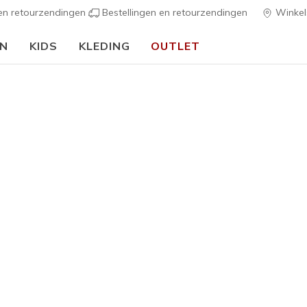
 en retourzendingen
Bestellingen en retourzendingen
Winkel
EN
KIDS
KLEDING
OUTLET
⭐
Skechers VIP:
45 dagen retourrecht voor leden
Meld je aan
⭐
Heren
Skechers 
Summits -
3
5 van de 5 klan
€ 90,00