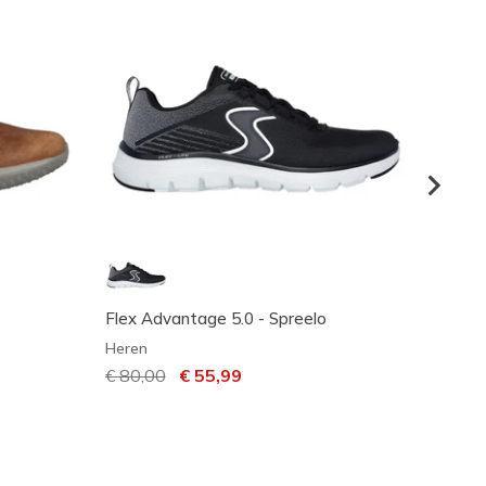
Flex Advantage 5.0 - Spreelo
Waterp
Konzo
Heren
Heren
Prijs verlaagd van
€ 80,00
naar
€ 55,99
Prijs 
€ 100