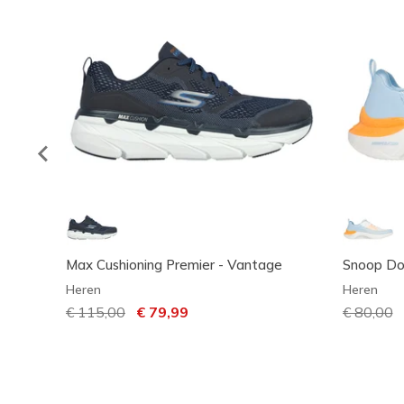
Max Cushioning Premier - Vantage
Snoop Do
Heren
Heren
Prijs verlaagd van
€ 115,00
naar
€ 79,99
Prijs ver
€ 80,00
n