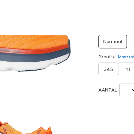
geselecte
Breedte
Normaal
Grootte
Maatta
39.5
41
AANTAL