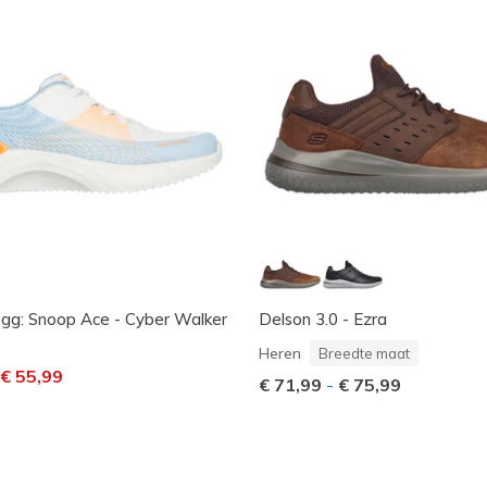
gg: Snoop Ace - Cyber Walker
Delson 3.0 - Ezra
Heren
Breedte maat
laagd van
aar
€ 55,99
€ 71,99
-
€ 75,99