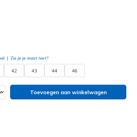
erd
bel
Zie je je maat niet?
42
43
44
46
Toevoegen aan winkelwagen