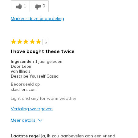
Beste toepassingen
1
0
Casual Wear
Markeer deze beoordeling
Width
Feels true to width
Sizing
Feels true to size
View On Shoes
Shoes are for Wearing
5
I have bought these twice
Ingezonden
1 jaar geleden
Door
Leon
van
Illinois
Describe Yourself
Casual
Beoordeeld op
skechers.com
Light and airy for warm weather
Vertaling weergeven
Meer details
Pluspunten
Laatste regel
Ja, ik zou aanbevelen aan een vriend