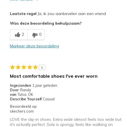
Pluspunten
Laatste regel
Ja, ik zou aanbevelen aan een vriend
Attractive Design
Was deze beoordeling behulpzaam?
Breathe Well
2
0
Comfortable
Markeer deze beoordeling
Stylish
Beste toepassingen
5
Casual Wear
Most comfortable shoes I've ever worn
Travel
Ingezonden
1 jaar geleden
Door
Randy
Width
Feels true to width
van
Tulsa, OK
Describe Yourself
Casual
Sizing
Feels true to size
Beoordeeld op
View On Shoes
I'm Into Shoes
skechers.com
LOVE the slip-in shoes. Extra wide almost feels too wide but
it's actually perfect. Sole is spongy, feels like walking on