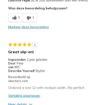
Laatste regel
Ja, ik zou aanbevelen aan een vriend
Attractive Design
Was deze beoordeling behulpzaam?
Minpunten
1
1
Just to big
Markeer deze beoordeling
Width
Feels true to width
Sizing
Feels full size too big
View On Shoes
Shoes are for Wearing
5
Great slip-on!
Ingezonden
1 jaar geleden
Door
Pete
van
NYC
Describe Yourself
Stylish
Beoordeeld op
skechers.com
Ordered a size 12 with medium width…fits perfect.
Vertaling weergeven
Meer details