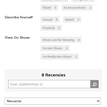
Travel
3
As houseshoes
1
Describe Yourself
Casual
5
Stylish
2
Practical
1
View On Shoes
Shoes are for Wearing
4
I'm Into Shoes
2
I'm Really Into Shoes
1
8 Recensies