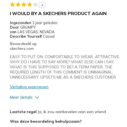
4
Casual Wear
I WOULD BY A SKECHERS PRODUCT AGAIN
Going Out
Ingezonden
1 jaar geleden
Door
GRUMPY
Travel
van
LAS VEGAS, NEVADA
Describe Yourself
Casual
Width
Feels true to width
Beoordeeld op
skechers.com
Sizing
Feels half size too big
View On Shoes
I'm Really Into Shoes
EASY TO PUT ON. COMFORTABLE TO WEAR. ATTRACTIVE.
WHY DO I HAVE TO SAY MORE? WHAT ELSE CAN I SAY.
WHAT IS THIS SUPPOSED TO BE? A TERM PAPER. THE
REQUIRED LENGTH OF THIS COMMENT IS UNIMAGINAL,
UNNECESSARY. UPSETS ME AS A SKECHERS CUSTOMER
Vertaling weergeven
Meer details
Pluspunten
Laatste regel
Ja, ik zou aanbevelen aan een vriend
Comfortable
Was deze beoordeling behulpzaam?