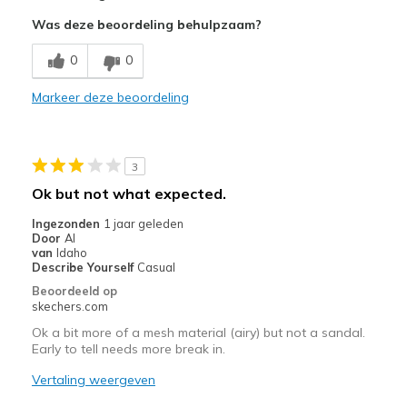
Attractive Design
Was deze beoordeling behulpzaam?
Breathe Well
0
0
Comfortable
Markeer deze beoordeling
Stylish
Beste toepassingen
3
Casual Wear
Ok but not what expected.
Going Out
Ingezonden
1 jaar geleden
Door
Al
Width
Feels true to width
van
Idaho
Describe Yourself
Casual
Sizing
Feels true to size
Beoordeeld op
skechers.com
Ok a bit more of a mesh material (airy) but not a sandal.
Early to tell needs more break in.
Vertaling weergeven