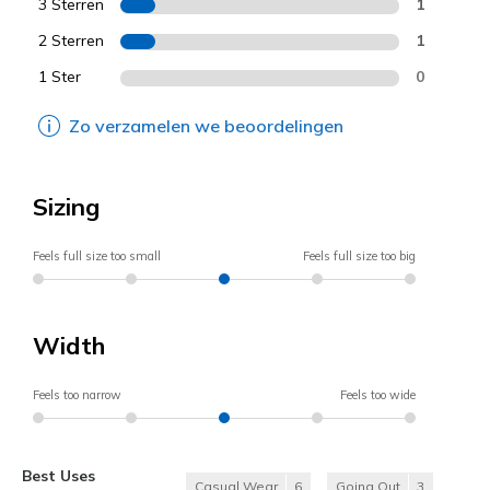
3 Sterren
1
2 Sterren
1
1 Ster
0
Zo verzamelen we beoordelingen
Sizing
Feels full size too small
Feels full size too big
Width
Feels too narrow
Feels too wide
Best Uses
Casual Wear
6
Going Out
3