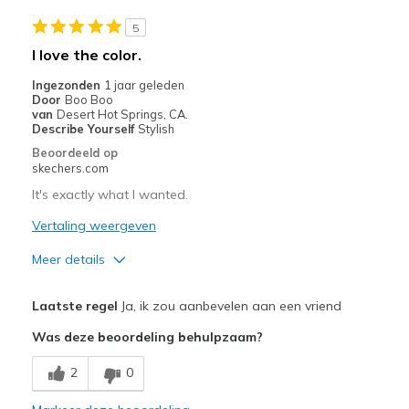
5
I love the color.
Ingezonden
1 jaar geleden
Door
Boo Boo
van
Desert Hot Springs, CA.
Describe Yourself
Stylish
Beoordeeld op
skechers.com
It's exactly what I wanted.
Vertaling weergeven
Meer details
Pluspunten
Laatste regel
Ja, ik zou aanbevelen aan een vriend
Attractive Design
Was deze beoordeling behulpzaam?
Breathe Well
2
0
Comfortable