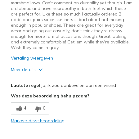
marshmallows. Can't comment on durability yet though. I am
a diabetic and have neuropathy in both feet which these
are perfect for. Like these so much I actually ordered 2
additional pairs since skechers is bad about not making
enough in popular shoes. These are great for everyday
wear and going out casually, don't think they're dressy
enough for more formal occasions though. Great looking
and extremely comfortable! Get 'em while they're available.
Wish they came in gray...
Vertaling weergeven
Meer details
Pluspunten
Laatste regel
Ja, ik zou aanbevelen aan een vriend
Attractive Design
Was deze beoordeling behulpzaam?
Breathe Well
4
0
Comfortable
Markeer deze beoordeling
Stylish
Beste toepassingen