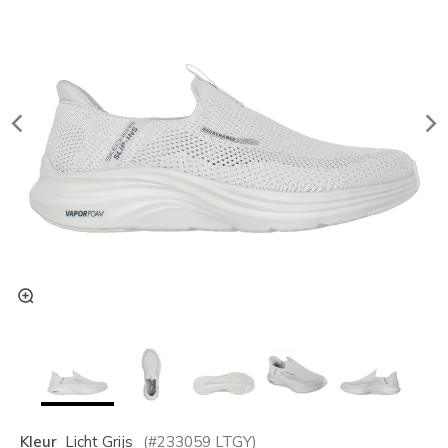
Kleur
Licht Grijs
(#
233059
LTGY
)