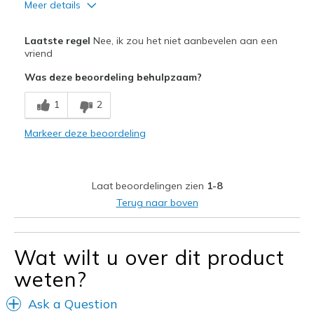
Meer details
Pluspunten
Laatste regel
Nee, ik zou het niet aanbevelen aan een
Breathe Well
vriend
Was deze beoordeling behulpzaam?
Minpunten
Need Break In
1
2
Beste toepassingen
Markeer deze beoordeling
Casual Wear
Width
Feels too narrow
Laat beoordelingen zien
1-8
Sizing
Feels full size too small
Terug naar boven
View On Shoes
Shoes are for Wearing
Wat wilt u over dit product
weten?
Ask a Question