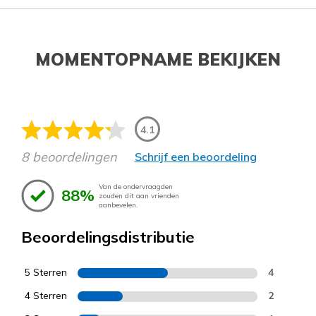
MOMENTOPNAME BEKIJKEN
4.1
8 beoordelingen
Schrijf een beoordeling
Van de ondervraagden
88%
zouden dit aan vrienden
aanbevelen.
Beoordelingsdistributie
5 Sterren
4
4 Sterren
2