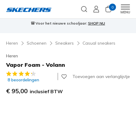
0
Men
MENU
⭐
Skechers VIP:
45 dagen retourrecht voor leden
Meld je aan
⭐
🎁
Heren
Schoenen
Sneakers
Casual sneakers
Heren
Vapor Foam - Volann
5 van de 5 klantbeoordelingen
Toevoegen aan verlanglijstje
8 beoordelingen
€ 95,00
inclusief BTW