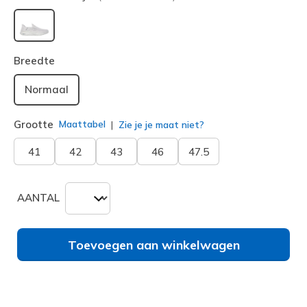
geselecteerd
Breedte
Normaal
Grootte
Maattabel
Zie je je maat niet?
41
42
43
46
47.5
AANTAL
Toevoegen aan winkelwagen