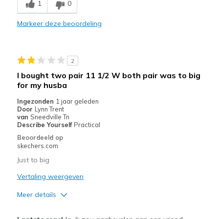
1
0
comfortable
Markeer deze beoordeling
Beste toepassingen
as houseshoes
2
Width
Feels true to width
I bought two pair 11 1/2 W both pair was to big
Sizing
Feels half size too big
for my husba
View On Shoes
Shoes are for Wearing
Ingezonden
1 jaar geleden
Door
Lynn Trent
van
Sneedville Tn
Describe Yourself
Practical
Beoordeeld op
skechers.com
Just to big
Vertaling weergeven
Meer details
Pluspunten