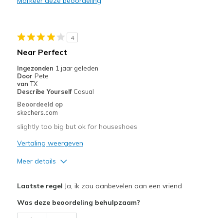
Markeer deze beoordeling
Durable
Stylish
4
Beste toepassingen
Near Perfect
Casual Wear
Ingezonden
1 jaar geleden
Door
Pete
Going Out
van
TX
Describe Yourself
Casual
Travel
Beoordeeld op
skechers.com
Width
Feels true to width
slightly too big but ok for houseshoes
Sizing
Feels true to size
Vertaling weergeven
View On Shoes
I'm Into Shoes
Meer details
Pluspunten
Laatste regel
Ja, ik zou aanbevelen aan een vriend
Attractive Design
Was deze beoordeling behulpzaam?
Breathe Well