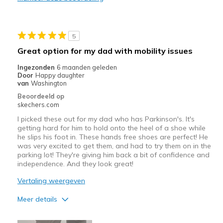
Beste toepassingen
Going Out
5
Width
Feels true to width
Great option for my dad with mobility issues
Sizing
Feels true to size
Ingezonden
6 maanden geleden
View On Shoes
I'm Really Into Shoes
Door
Happy daughter
van
Washington
Beoordeeld op
skechers.com
I picked these out for my dad who has Parkinson's. It's
getting hard for him to hold onto the heel of a shoe while
he slips his foot in. These hands free shoes are perfect! He
was very excited to get them, and had to try them on in the
parking lot! They're giving him back a bit of confidence and
independence. And they look great!
Vertaling weergeven
Meer details
Pluspunten