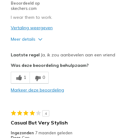
Beoordeeld op
skechers.com
I wear them to work.
Vertaling weergeven
Meer details
Pluspunten
Laatste regel
Ja, ik zou aanbevelen aan een vriend
Attractive Design
Was deze beoordeling behulpzaam?
Breathe Well
1
0
Comfortable
Markeer deze beoordeling
Durable
Stylish
4
Beste toepassingen
Casual But Very Stylish
Casual Wear
Ingezonden
7 maanden geleden
Door
Cap