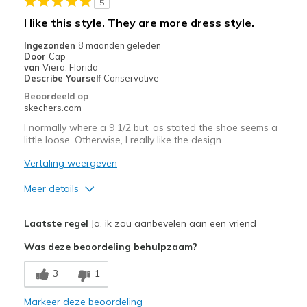
5
View On Shoes
Shoes are for Wearing
I like this style. They are more dress style.
Ingezonden
8 maanden geleden
Door
Cap
van
Viera, Florida
Describe Yourself
Conservative
Beoordeeld op
skechers.com
I normally where a 9 1/2 but, as stated the shoe seems a
little loose. Otherwise, I really like the design
Vertaling weergeven
Meer details
Pluspunten
Laatste regel
Ja, ik zou aanbevelen aan een vriend
Attractive Design
Was deze beoordeling behulpzaam?
Comfortable
3
1
Stylish
Markeer deze beoordeling