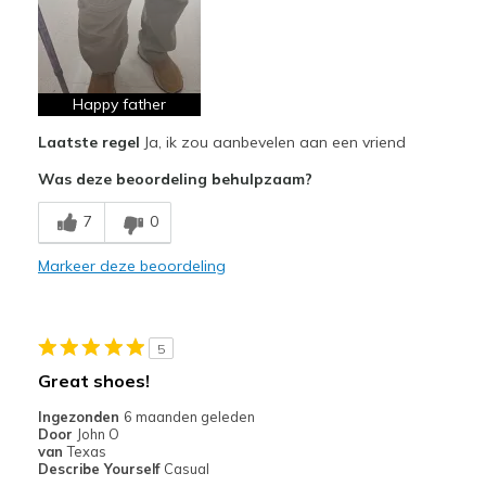
Attractive Design
Comfortable
Durable
Happy father
Laatste regel
Ja, ik zou aanbevelen aan een vriend
Stylish
Was deze beoordeling behulpzaam?
Sizing
Feels true to size
7
0
Markeer deze beoordeling
5
Great shoes!
Ingezonden
6 maanden geleden
Door
John O
van
Texas
Describe Yourself
Casual