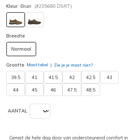
Kleur
Bruin
(#
205680
DSRT
)
geselecteerd
Breedte
Normaal
Grootte
Maattabel
Zie je je maat niet?
39.5
41
41.5
42
42.5
43
44
45
46
47.5
48.5
AANTAL
Geniet de hele dag door van ondersteunend comfort in