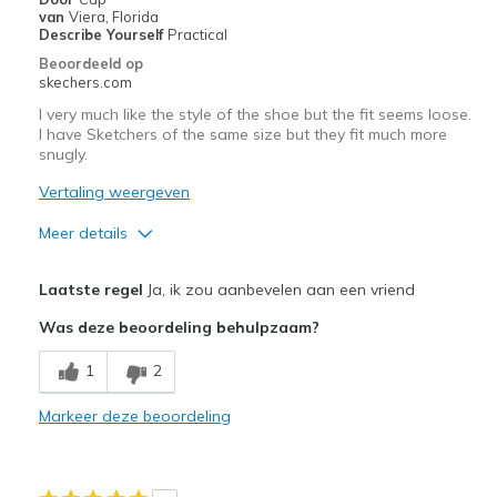
Going Out
van
Viera, Florida
Describe Yourself
Practical
Special Occasions
Beoordeeld op
skechers.com
Travel
I very much like the style of the shoe but the fit seems loose.
I have Sketchers of the same size but they fit much more
Width
Feels true to width
snugly.
Sizing
Feels true to size
Vertaling weergeven
View On Shoes
Shoes are for Wearing
Meer details
Pluspunten
Laatste regel
Ja, ik zou aanbevelen aan een vriend
Attractive Design
Was deze beoordeling behulpzaam?
Stylish
1
2
Beste toepassingen
Markeer deze beoordeling
Casual Wear
Travel