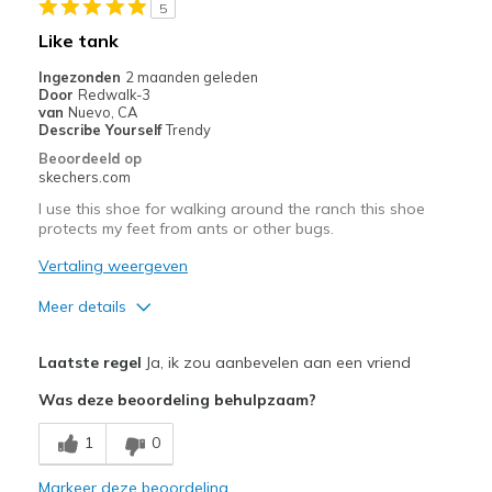
5
Like tank
Ingezonden
2 maanden geleden
Door
Redwalk-3
van
Nuevo, CA
Describe Yourself
Trendy
Beoordeeld op
skechers.com
I use this shoe for walking around the ranch this shoe
protects my feet from ants or other bugs.
Vertaling weergeven
Meer details
Pluspunten
Laatste regel
Ja, ik zou aanbevelen aan een vriend
Durable
Was deze beoordeling behulpzaam?
Minpunten
1
0
Need Break In
Markeer deze beoordeling