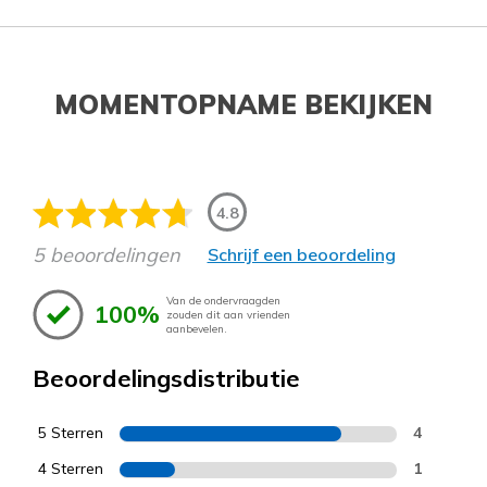
MOMENTOPNAME BEKIJKEN
4.8
5 beoordelingen
Schrijf een beoordeling
Van de ondervraagden
100%
zouden dit aan vrienden
aanbevelen.
Beoordelingsdistributie
5 Sterren
4
4 Sterren
1