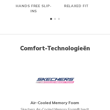
HANDS FREE SLIP-
RELAXED FIT
A
INS
ME
Comfort-Technologieën
Air-Cooled Memory Foam
Skechers Air-Cooled Memory Foam® biedt