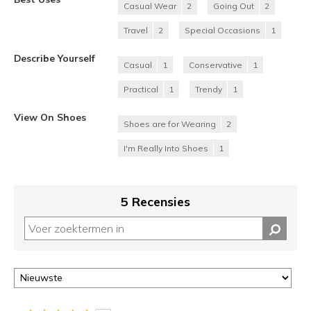
Casual Wear
2
Going Out
2
Travel
2
Special Occasions
1
Describe Yourself
Casual
1
Conservative
1
Practical
1
Trendy
1
View On Shoes
Shoes are for Wearing
2
I'm Really Into Shoes
1
5 Recensies