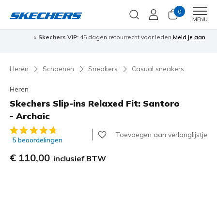
0
Men
MENU
⭐
Skechers VIP:
45 dagen retourrecht voor leden
Meld je aan
⭐
🎁
Heren
Schoenen
Sneakers
Casual sneakers
Heren
Skechers Slip-ins Relaxed Fit: Santoro
- Archaic
4 van de 5 klantbeoordelingen
Toevoegen aan verlanglijstje
5 beoordelingen
€ 110,00
inclusief BTW