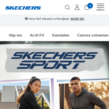
0
Men
MENU
🎒 Voor het nieuwe schooljaar:
SHOP NU
Slip-ins
Arch Fit
Sandalen
Canvas schoenen