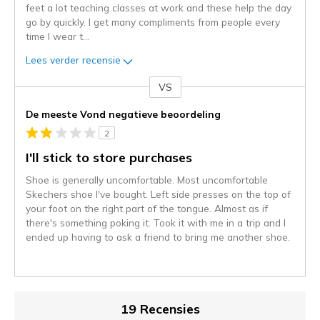
feet a lot teaching classes at work and these help the day
go by quickly. I get many compliments from people every
time I wear t
...
Lees verder recensie
VS
Je
content
De meeste Vond negatieve beoordeling
wordt
2
momenteel
gemigreerd
I'll stick to store purchases
naar
Shoe is generally uncomfortable. Most uncomfortable
de
Skechers shoe I've bought. Left side presses on the top of
niejee
your foot on the right part of the tongue. Almost as if
page_id.
there's something poking it. Took it with me in a trip and I
Je
ended up having to ask a friend to bring me another shoe.
kunt
de
status
van
je
19 Recensies
migratie