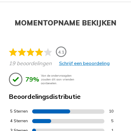
MOMENTOPNAME BEKIJKEN
4.1
19 beoordelingen
Schrijf een beoordeling
Van de ondervraagden
79%
zouden dit aan vrienden
aanbevelen.
Beoordelingsdistributie
5 Sterren
10
4 Sterren
5
3 Sterren
1