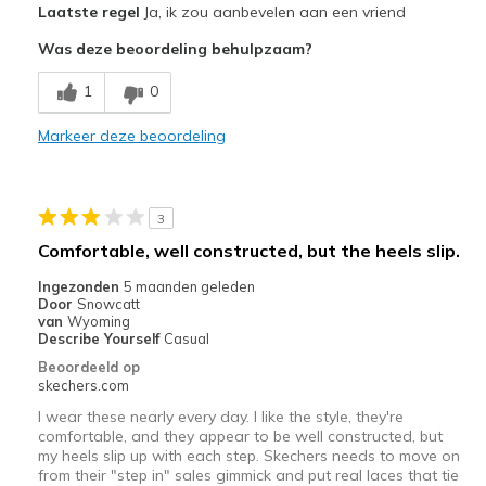
Laatste regel
Ja, ik zou aanbevelen aan een vriend
Durable
Was deze beoordeling behulpzaam?
Stylish
1
0
Beste toepassingen
Going Out
Markeer deze beoordeling
Width
Feels true to width
Sizing
Feels true to size
3
View On Shoes
I'm Into Shoes
Comfortable, well constructed, but the heels slip.
Ingezonden
5 maanden geleden
Door
Snowcatt
van
Wyoming
Describe Yourself
Casual
Beoordeeld op
skechers.com
I wear these nearly every day. I like the style, they're
comfortable, and they appear to be well constructed, but
my heels slip up with each step. Skechers needs to move on
from their "step in" sales gimmick and put real laces that tie