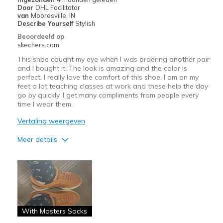
Door
DHL Facilitator
Casual Wear
van
Mooresville, IN
Describe Yourself
Stylish
Width
Feels true to width
Beoordeeld op
Sizing
Feels true to size
skechers.com
View On Shoes
I'm Into Shoes
This shoe caught my eye when I was ordering another pair
and I bought it. The look is amazing and the color is
perfect. I really love the comfort of this shoe. I am on my
feet a lot teaching classes at work and these help the day
go by quickly. I get many compliments from people every
time I wear them.
Vertaling weergeven
Meer details
Pluspunten
Attractive Design
Breathe Well
Comfortable
With Masters Socks