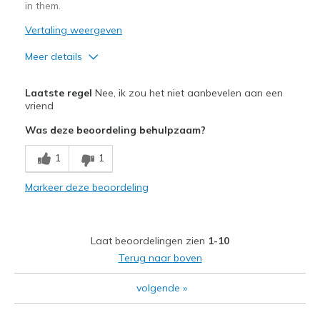
in them.
Vertaling weergeven
Meer details
Pluspunten
Laatste regel
Nee, ik zou het niet aanbevelen aan een
Attractive Design
vriend
Was deze beoordeling behulpzaam?
Comfortable
1
1
Minpunten
Heels slip. Need laces that tie.
Markeer deze beoordeling
Beste toepassingen
Casual Wear
Laat beoordelingen zien
1-10
Terug naar boven
Width
Feels true to width
Sizing
Feels true to size
volgende
»
View On Shoes
Shoes are for Wearing