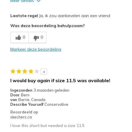
Meer details
Pluspunten
Laatste regel
Ja, ik zou aanbevelen aan een vriend
Stylish
Was deze beoordeling behulpzaam?
Beste toepassingen
0
0
Casual Wear
Markeer deze beoordeling
Width
Feels too narrow
Sizing
Feels half size too small
View On Shoes
I'm Into Shoes
4
I would buy again if size 11.5 was available!
Ingezonden
3 maanden geleden
Door
Bern
van
Barrie, Canada
Describe Yourself
Conservative
Beoordeeld op
skechers.ca
I love this short but needed a size 11.5