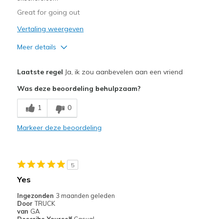
Width
Feels true to width
Great for going out
Sizing
Feels half size too small
Vertaling weergeven
View On Shoes
Shoes are for Wearing
Meer details
Pluspunten
Laatste regel
Ja, ik zou aanbevelen aan een vriend
Attractive Design
Was deze beoordeling behulpzaam?
Breathe Well
1
0
Comfortable
Markeer deze beoordeling
Beste toepassingen
Casual Wear
5
Going Out
Yes
Width
Feels true to width
Ingezonden
3 maanden geleden
Door
TRUCK
Sizing
Feels true to size
van
GA
View On Shoes
Shoes are for Wearing
Describe Yourself
Casual