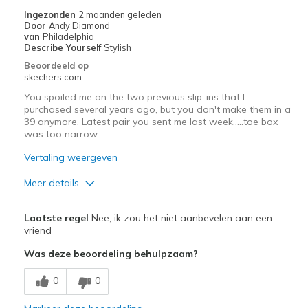
Beste toepassingen
Ingezonden
2 maanden geleden
Door
Andy Diamond
Casual Wear
van
Philadelphia
Describe Yourself
Stylish
Going Out
Beoordeeld op
skechers.com
Special Occasions
You spoiled me on the two previous slip-ins that I
Travel
purchased several years ago, but you don't make them in a
39 anymore. Latest pair you sent me last week…..toe box
was too narrow.
Width
Feels true to width
Sizing
Feels true to size
Vertaling weergeven
View On Shoes
I'm Into Shoes
Meer details
Pluspunten
Laatste regel
Nee, ik zou het niet aanbevelen aan een
Attractive Design
vriend
Was deze beoordeling behulpzaam?
Minpunten
Too heavy
0
0