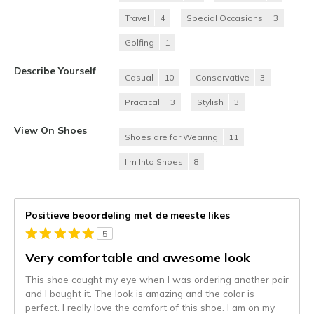
Travel
4
Special Occasions
3
Golfing
1
Describe Yourself
Casual
10
Conservative
3
Practical
3
Stylish
3
View On Shoes
Shoes are for Wearing
11
I'm Into Shoes
8
Positieve beoordeling met de meeste likes
5
Very comfortable and awesome look
This shoe caught my eye when I was ordering another pair
and I bought it. The look is amazing and the color is
perfect. I really love the comfort of this shoe. I am on my