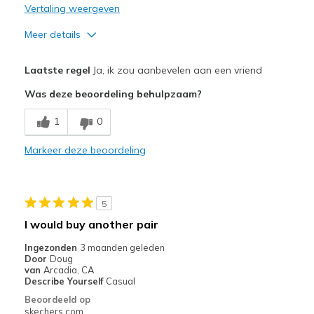
Vertaling weergeven
Meer details
Pluspunten
Laatste regel
Ja, ik zou aanbevelen aan een vriend
Attractive Design
Was deze beoordeling behulpzaam?
Breathe Well
1
0
Comfortable
Markeer deze beoordeling
Durable
Stylish
5
Beste toepassingen
I would buy another pair
Casual Wear
Ingezonden
3 maanden geleden
Door
Doug
Going Out
van
Arcadia, CA
Describe Yourself
Casual
Travel
Beoordeeld op
skechers.com