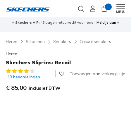
0
Men
MENU
⭐
Skechers VIP:
45 dagen retourrecht voor leden
Meld je aan
⭐
🎁
Heren
Schoenen
Sneakers
Casual sneakers
Heren
Skechers Slip-ins: Recoil
5 van de 5 klantbeoordelingen
Toevoegen aan verlanglijstje
19 beoordelingen
€ 85,00
inclusief BTW