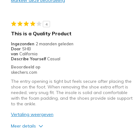
Beste toepassingen
Markeer deze beoordeling
Casual Wear
Width
Feels too narrow
4
View On Shoes
I'm Into Shoes
This is a Quality Product
Ingezonden
2 maanden geleden
Door
SHB
van
California
Describe Yourself
Casual
Beoordeeld op
skechers.com
The entry opening is tight but feels secure after placing the
shoe on the foot. When removing the shoe extra effort is
needed, very snug fit. The insole is solid and comfortable
with the foam padding, and the shoes provide side support
to the ankle.
Vertaling weergeven
Meer details
Pluspunten