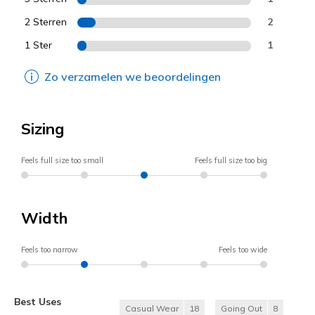
2 Sterren
2
1 Ster
1
Zo verzamelen we beoordelingen
Sizing
Feels full size too small
Feels full size too big
Width
Feels too narrow
Feels too wide
Best Uses
Casual Wear
18
Going Out
8