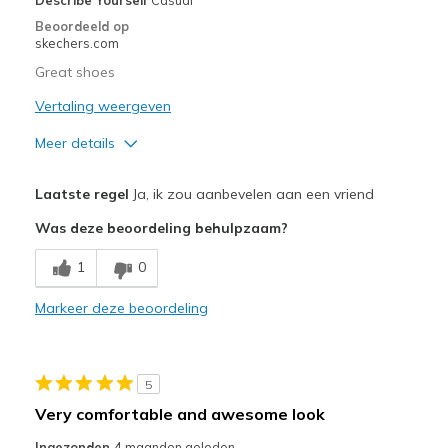
Beoordeeld op
skechers.com
Great shoes
Vertaling weergeven
Meer details
Pluspunten
Laatste regel
Ja, ik zou aanbevelen aan een vriend
Attractive Design
Was deze beoordeling behulpzaam?
Comfortable
1
0
Durable
Markeer deze beoordeling
Stylish
Minpunten
5
Need Break In
Very comfortable and awesome look
Beste toepassingen
Ingezonden
4 maanden geleden