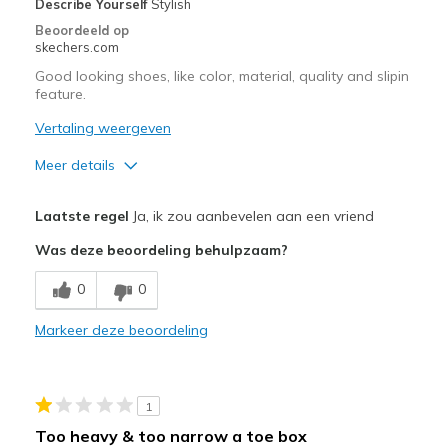
Describe Yourself
Stylish
Beoordeeld op
skechers.com
Good looking shoes, like color, material, quality and slipin
feature.
Vertaling weergeven
Meer details
Pluspunten
Laatste regel
Ja, ik zou aanbevelen aan een vriend
Attractive Design
Was deze beoordeling behulpzaam?
Breathe Well
0
0
Comfortable
Markeer deze beoordeling
Stylish
Minpunten
1
Need Break In
Too heavy & too narrow a toe box