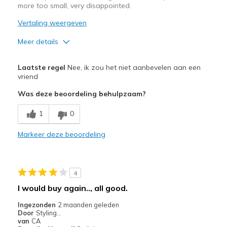
more too small, very disappointed.
Vertaling weergeven
Meer details
Pluspunten
Laatste regel
Nee, ik zou het niet aanbevelen aan een
Attractive Design
vriend
Was deze beoordeling behulpzaam?
Minpunten
Need Break In
1
0
Beste toepassingen
Markeer deze beoordeling
Casual Wear
Width
Feels too narrow
4
Sizing
Feels full size too small
I would buy again.., all good.
View On Shoes
I'm Into Shoes
Ingezonden
2 maanden geleden
Door
Styling…
van
CA