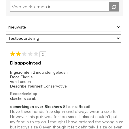
controleren
op
deze
page
of
door
<a
href="javascript:location.href=location.pathname;">hier</a>
de
2
page
Disappointed
met
de
Ingezonden
2 maanden geleden
Door
Charlie
migratiegeschiedenis
van
London
van
Describe Yourself
Conservative
de
Beoordeeld op
page_id
skechers.co.uk
te
opmerkingen over Skechers Slip-ins: Recoil
bezoeken.
I love these hands free slip-in and always wear a size 8.
However this pair was far too small, I almost couldn't put
my foot in to try on. I thought I have ordered the wrong size
but it says size 8 even though it felt definitely 1 size or even