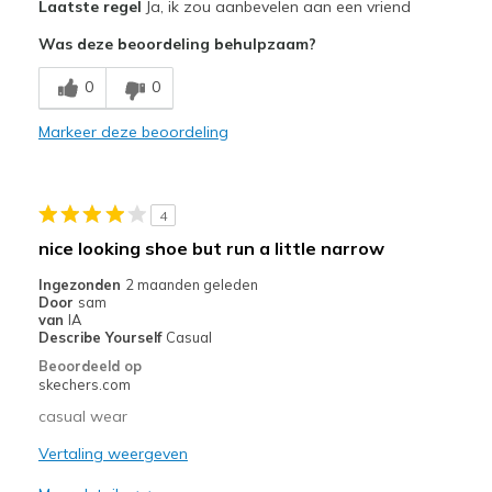
Laatste regel
Ja, ik zou aanbevelen aan een vriend
Comfortable
Was deze beoordeling behulpzaam?
Minpunten
0
0
Heavier than casual styles.
Markeer deze beoordeling
Beste toepassingen
Casual Wear
4
Travel
nice looking shoe but run a little narrow
Width
Feels true to width
Ingezonden
2 maanden geleden
Sizing
Feels true to size
Door
sam
van
IA
View On Shoes
Shoes are for Wearing
Describe Yourself
Casual
Beoordeeld op
skechers.com
casual wear
Vertaling weergeven