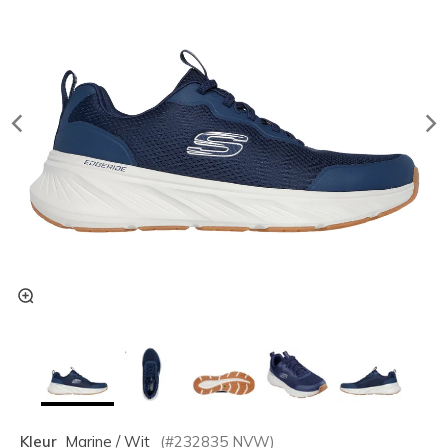
Kleur
Marine / Wit
(#
232835
NVW
)