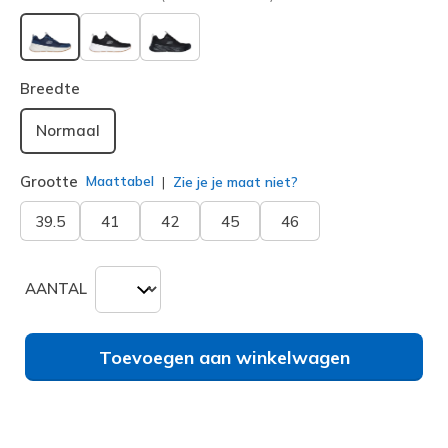
geselecteerd
Breedte
Normaal
Grootte
Maattabel
Zie je je maat niet?
39.5
41
42
45
46
AANTAL
Toevoegen aan winkelwagen