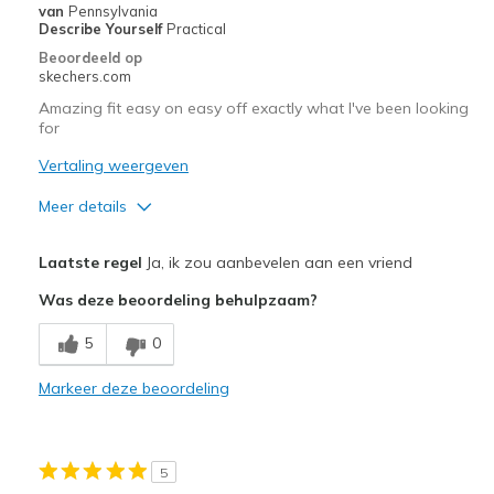
van
Pennsylvania
Describe Yourself
Practical
Beoordeeld op
skechers.com
Amazing fit easy on easy off exactly what I've been looking
for
Vertaling weergeven
Meer details
Pluspunten
Laatste regel
Ja, ik zou aanbevelen aan een vriend
Attractive Design
Was deze beoordeling behulpzaam?
Breathe Well
5
0
Comfortable
Markeer deze beoordeling
Durable
Stylish
5