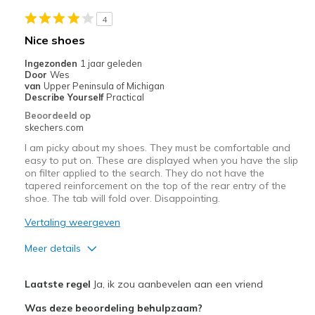
Stylish
4
Beste toepassingen
Nice shoes
Casual Wear
Ingezonden
1 jaar geleden
Door
Wes
Going Out
van
Upper Peninsula of Michigan
Describe Yourself
Practical
Travel
Beoordeeld op
skechers.com
Width
Feels true to width
I am picky about my shoes. They must be comfortable and
Sizing
Feels true to size
easy to put on. These are displayed when you have the slip
on filter applied to the search. They do not have the
View On Shoes
Shoes are for Wearing
tapered reinforcement on the top of the rear entry of the
shoe. The tab will fold over. Disappointing.
Vertaling weergeven
Meer details
Pluspunten
Laatste regel
Ja, ik zou aanbevelen aan een vriend
Breathe Well
Was deze beoordeling behulpzaam?