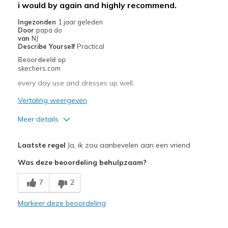
Beste toepassingen
i would by again and highly recommend.
Casual Wear
Ingezonden
1 jaar geleden
Door
papa do
Going Out
van
NJ
Describe Yourself
Practical
Width
Feels true to width
Beoordeeld op
skechers.com
Sizing
Feels true to size
View On Shoes
Shoes are for Wearing
every day use and dresses up well.
Vertaling weergeven
Meer details
Pluspunten
Laatste regel
Ja, ik zou aanbevelen aan een vriend
Attractive Design
Was deze beoordeling behulpzaam?
Breathe Well
7
2
Comfortable
Markeer deze beoordeling
Durable