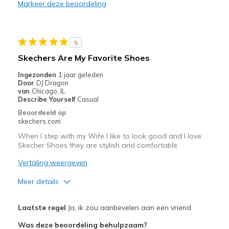
Stylish
Markeer deze beoordeling
Minpunten
Poor Quality
5
Skechers Are My Favorite Shoes
Wear Out Quickly
Ingezonden
1 jaar geleden
Beste toepassingen
Door
DJ Dragon
van
Chicago, IL
Casual Wear
Describe Yourself
Casual
Beoordeeld op
Travel
skechers.com
When I step with my Wife I like to look good and I love
Width
Feels true to width
Skecher Shoes they are stylish and comfortable
Sizing
Feels true to size
Vertaling weergeven
View On Shoes
Shoes are for Wearing
Meer details
Pluspunten
Laatste regel
Ja, ik zou aanbevelen aan een vriend
Attractive Design
Was deze beoordeling behulpzaam?