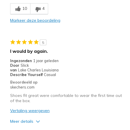
Comfortable
10
4
Minpunten
Markeer deze beoordeling
Not true slip ons
Beste toepassingen
5
Casual Wear
I would by again.
Width
Feels true to width
Ingezonden
1 jaar geleden
Sizing
Feels true to size
Door
Slick
van
Lake Charles Louisiana
View On Shoes
Shoes are for Wearing
Describe Yourself
Casual
Beoordeeld op
skechers.com
Shoes fit great were comfortable to wear the first time out
of the box.
Vertaling weergeven
Meer details