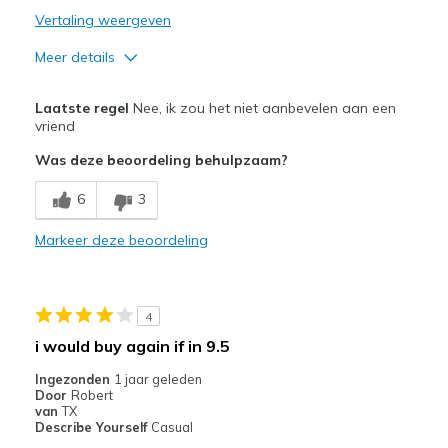
Vertaling weergeven
Meer details
Minpunten
Laatste regel
Nee, ik zou het niet aanbevelen aan een
Poor Cushioning
vriend
Was deze beoordeling behulpzaam?
Width
Feels true to width
Sizing
Feels true to size
6
3
View On Shoes
Shoes are for Wearing
Markeer deze beoordeling
4
i would buy again if in 9.5
Ingezonden
1 jaar geleden
Door
Robert
van
TX
Describe Yourself
Casual