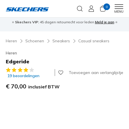
0
Men
MENU
⭐
Skechers VIP:
45 dagen retourrecht voor leden
Meld je aan
⭐
🎁
Heren
Schoenen
Sneakers
Casual sneakers
Heren
Edgeride
5 van de 5 klantbeoordelingen
Toevoegen aan verlanglijstje
19 beoordelingen
€ 70,00
inclusief BTW