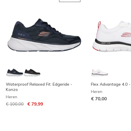
Waterproof Relaxed Fit: Edgeride -
Flex Advantage 4.0 -
Konzo
Heren
Heren
€ 70,00
Prijs verlaagd van
naar
€ 100,00
€ 79,99