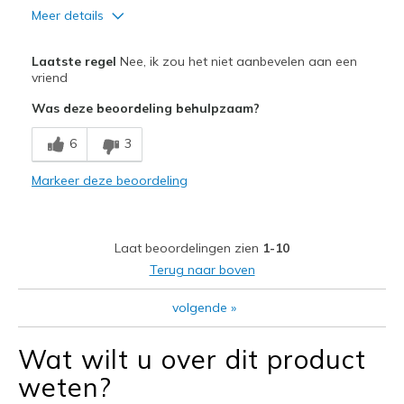
Meer details
Pluspunten
Laatste regel
Nee, ik zou het niet aanbevelen aan een
Attractive Design
vriend
Was deze beoordeling behulpzaam?
Minpunten
Poor Cushioning
6
3
Beste toepassingen
Markeer deze beoordeling
Casual Wear
Width
Feels too wide
Laat beoordelingen zien
1-10
Sizing
Feels true to size
Terug naar boven
View On Shoes
Shoes are for Wearing
volgende
»
Wat wilt u over dit product
weten?