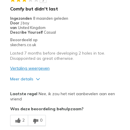
3
Comfy but didn't last
Ingezonden
8 maanden geleden
Door
J boy
van
United Kingdom
Describe Yourself
Casual
Beoordeeld op
skechers.co.uk
Lasted 7 months before developing 2 holes in toe.
Disappointed as great otherwise.
Vertaling weergeven
Meer details
Pluspunten
Laatste regel
Nee, ik zou het niet aanbevelen aan een
Attractive Design
vriend
Was deze beoordeling behulpzaam?
Breathe Well
2
0
Comfortable