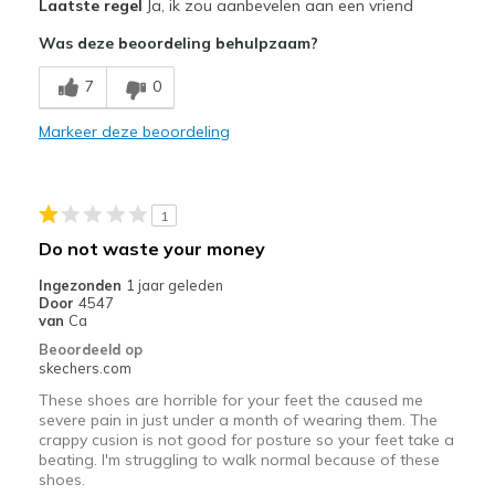
Laatste regel
Ja, ik zou aanbevelen aan een vriend
Attractive Design
Was deze beoordeling behulpzaam?
Breathe Well
7
0
Comfortable
Markeer deze beoordeling
Stylish
Beste toepassingen
1
Casual Wear
Do not waste your money
Going Out
Ingezonden
1 jaar geleden
Door
4547
Width
Feels true to width
van
Ca
Sizing
Feels half size too small
Beoordeeld op
skechers.com
View On Shoes
Shoes are for Wearing
These shoes are horrible for your feet the caused me
severe pain in just under a month of wearing them. The
crappy cusion is not good for posture so your feet take a
beating. I'm struggling to walk normal because of these
shoes.