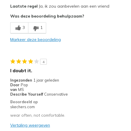
Pluspunten
Laatste regel
Ja, ik zou aanbevelen aan een vriend
Comfortable
Was deze beoordeling behulpzaam?
Durable
3
1
Stylish
Markeer deze beoordeling
Beste toepassingen
Casual Wear
4
Travel
I doubt it.
Width
Feels true to width
Ingezonden
1 jaar geleden
Door
Pop
Sizing
Feels true to size
van
MS
View On Shoes
Shoes are for Wearing
Describe Yourself
Conservative
Beoordeeld op
skechers.com
wear often, not comfortable.
Vertaling weergeven