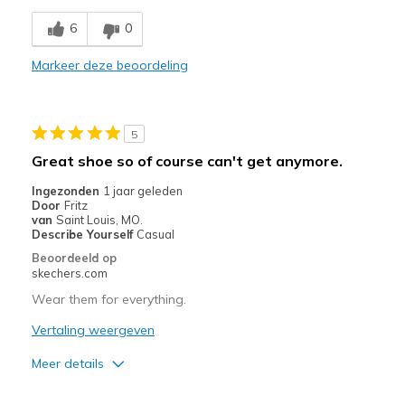
Breathe Well
6
0
Comfortable
Markeer deze beoordeling
Durable
Stylish
5
Beste toepassingen
Great shoe so of course can't get anymore.
Casual Wear
Ingezonden
1 jaar geleden
Door
Fritz
Going Out
van
Saint Louis, MO.
Describe Yourself
Casual
Special Occasions
Beoordeeld op
skechers.com
Travel
Wear them for everything.
Width
Feels true to width
Vertaling weergeven
Sizing
Feels true to size
Meer details
View On Shoes
I'm Into Shoes
Pluspunten