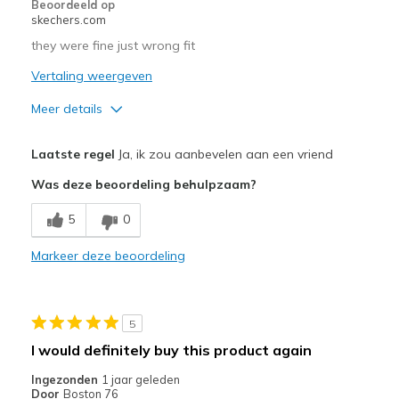
Beoordeeld op
skechers.com
they were fine just wrong fit
Vertaling weergeven
Meer details
Pluspunten
Laatste regel
Ja, ik zou aanbevelen aan een vriend
Attractive Design
Was deze beoordeling behulpzaam?
Minpunten
5
0
Wear Out Quickly
Markeer deze beoordeling
Beste toepassingen
Casual Wear
5
Width
Feels true to width
I would definitely buy this product again
Sizing
Feels half size too big
Ingezonden
1 jaar geleden
View On Shoes
Shoes are for Wearing
Door
Boston 76