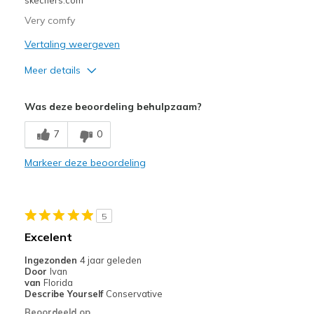
Very comfy
Vertaling weergeven
Meer details
Pluspunten
Was deze beoordeling behulpzaam?
Comfortable
7
0
Stylish
Markeer deze beoordeling
Beste toepassingen
Casual Wear
5
Sizing
Feels true to size
Excelent
Ingezonden
4 jaar geleden
Door
Ivan
van
Florida
Describe Yourself
Conservative
Beoordeeld op