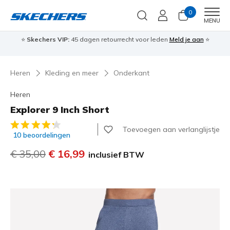
0
Men
MENU
⭐
Skechers VIP:
45 dagen retourrecht voor leden
Meld je aan
⭐
🎁
Heren
Kleding en meer
Onderkant
Heren
Explorer 9 Inch Short
5 van de 5 klantbeoordelingen
Toevoegen aan verlanglijstje
10 beoordelingen
Prijs verlaagd van
€ 35,00
naar
€ 16,99
inclusief BTW