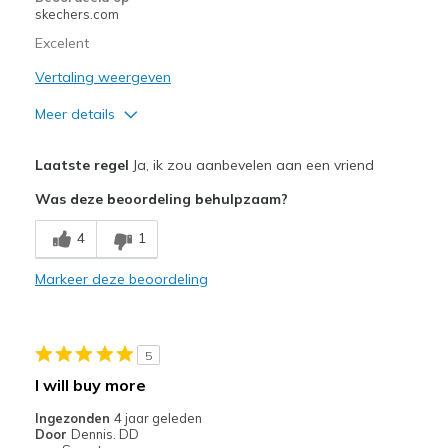
skechers.com
Excelent
Vertaling weergeven
Meer details
Pluspunten
Laatste regel
Ja, ik zou aanbevelen aan een vriend
Comfortable
Was deze beoordeling behulpzaam?
Beste toepassingen
4
1
Casual Wear
Markeer deze beoordeling
Width
Feels true to width
Sizing
Feels true to size
View On Shoes
I'm Into Shoes
5
I will buy more
Ingezonden
4 jaar geleden
Door
Dennis. DD