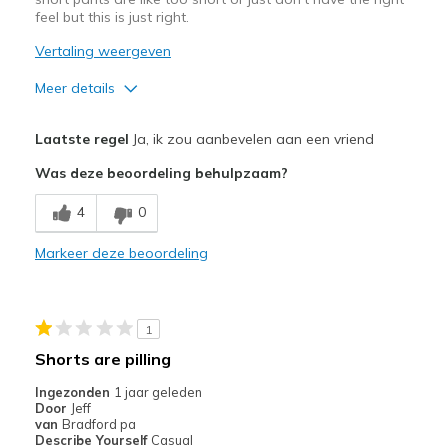
feel but this is just right.
Vertaling weergeven
Meer details
Pluspunten
Laatste regel
Ja, ik zou aanbevelen aan een vriend
good length than other short pants
Was deze beoordeling behulpzaam?
Minpunten
4
0
I am a medium but felt a little snug.
Markeer deze beoordeling
Beste toepassingen
Casual Wear
1
at home
Shorts are pilling
Width
Feels true to width
Ingezonden
1 jaar geleden
Sizing
Feels true to size
Door
Jeff
van
Bradford pa
View On Shoes
Shoes are for Wearing
Describe Yourself
Casual