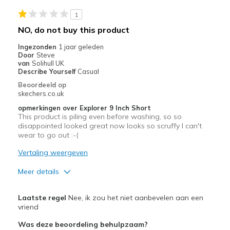
door
<a
1
href="javascript:location.href=location.pathname;">hier</a>
NO, do not buy this product
de
page
Ingezonden
1 jaar geleden
Door
Steve
met
van
Solihull UK
de
Describe Yourself
Casual
migratiegeschiedenis
Beoordeeld op
van
skechers.co.uk
de
opmerkingen over Explorer 9 Inch Short
page_id
This product is piling even before washing, so so
te
disappointed looked great now looks so scruffy I can't
bezoeken.
wear to go out :-(
Vertaling weergeven
Meer details
Pluspunten
Laatste regel
Nee, ik zou het niet aanbevelen aan een
Attractive Design
vriend
Was deze beoordeling behulpzaam?
Minpunten