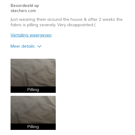
Beoordeeld op
skechers.com
Just wearing them around the house & after 2 weeks the
fabric is pilling severely. Very disappointed:(
Vertaling weergeven
Meer details
Pluspunten
Comfortable
Minpunten
Poor Quality
Pilling
Wear Out Quickly
Beste toepassingen
Casual Wear
Pilling
Width
Feels true to width