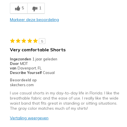
Poor Quality
5
1
Wear Out Quickly
Markeer deze beoordeling
Beste toepassingen
Casual Wear
5
Very comfortable Shorts
Width
Feels true to width
Sizing
Feels true to size
Ingezonden
1 jaar geleden
Door
MDT
van
Davenport, FL
Describe Yourself
Casual
Beoordeeld op
skechers.com
I use casual shorts in my day-to-day life in Florida. I like the
breathable fabric and the ease of use. I really like the wide
waist band that fits great in standing or sitting situations.
The gray color matches much of my shirts!
Vertaling weergeven