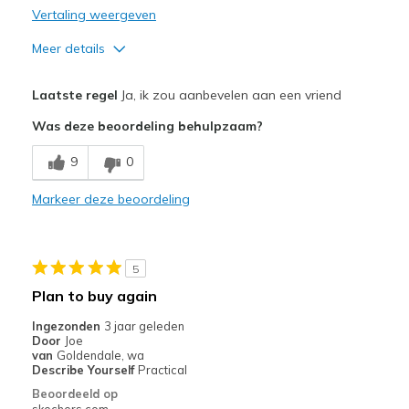
Vertaling weergeven
Meer details
Pluspunten
Laatste regel
Ja, ik zou aanbevelen aan een vriend
Attractive Design
Was deze beoordeling behulpzaam?
Breathe Well
9
0
Comfortable
Markeer deze beoordeling
5
Plan to buy again
Ingezonden
3 jaar geleden
Door
Joe
van
Goldendale, wa
Describe Yourself
Practical
Beoordeeld op
skechers.com