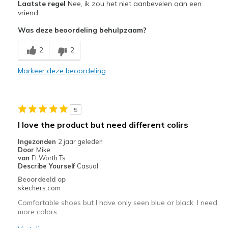
Laatste regel
Nee, ik zou het niet aanbevelen aan een
Sizing
Feels true to size
vriend
Was deze beoordeling behulpzaam?
2
2
Markeer deze beoordeling
5
I love the product but need different colirs
Ingezonden
2 jaar geleden
Door
Mike
van
Ft Worth Ts
Describe Yourself
Casual
Beoordeeld op
skechers.com
Comfortable shoes but I have only seen blue or black. I need
more colors