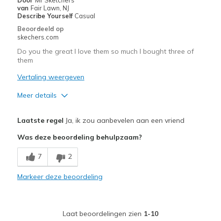
van
Fair Lawn, NJ
Describe Yourself
Casual
Beoordeeld op
skechers.com
Do you the great I love them so much I bought three of
them
Vertaling weergeven
Meer details
Pluspunten
Laatste regel
Ja, ik zou aanbevelen aan een vriend
Attractive Design
Was deze beoordeling behulpzaam?
Beste toepassingen
7
2
Casual Wear
Markeer deze beoordeling
Width
Feels true to width
Sizing
Feels true to size
View On Shoes
I'm Into Shoes
Laat beoordelingen zien
1-10