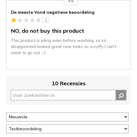
VS
Je
content
De meeste Vond negatieve beoordeling
wordt
1
momenteel
gemigreerd
NO, do not buy this product
naar
This product is piling even before washing, so so
de
disappointed looked great now looks so scruffy I can't
niejee
wear to go out :-(
page_id.
Je
kunt
de
status
10 Recensies
van
je
migratie
controleren
op
deze
page
of