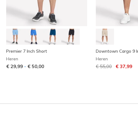
Premier 7 Inch Short
Downtown Cargo 9 I
Heren
Heren
Prijs verlaagd van
naar
-
€ 29,99
€ 50,00
€ 55,00
€ 37,99