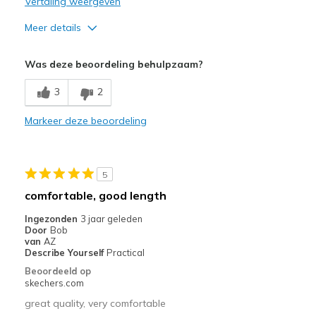
Vertaling weergeven
Meer details
Pluspunten
Was deze beoordeling behulpzaam?
Comfortable
3
2
Minpunten
Markeer deze beoordeling
Not enough colors
Beste toepassingen
5
Casual Wear
comfortable, good length
Width
Feels true to width
Ingezonden
3 jaar geleden
Sizing
Feels true to size
Door
Bob
van
AZ
Describe Yourself
Practical
Beoordeeld op
skechers.com
great quality, very comfortable