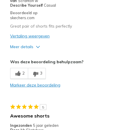
van
Scranton w
Describe Yourself
Casual
Beoordeeld op
skechers.com
Great pair of shorts fits perfectly
Vertaling weergeven
Meer details
Pluspunten
Was deze beoordeling behulpzaam?
Comfortable
2
3
Width
Feels true to width
Markeer deze beoordeling
Sizing
Feels true to size
5
Awesome shorts
Ingezonden
5 jaar geleden
Door
Mr Sketchers