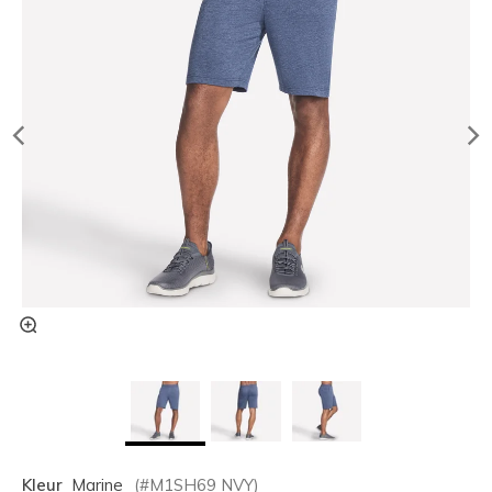
Kleur
Marine
(#
M1SH69
NVY
)