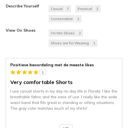
Describe Yourself
Casual
7
Practical
2
Conservative
1
View On Shoes
I'm Into Shoes
2
Shoes are for Wearing
1
Positieve beoordeling met de meeste likes
5
Very comfortable Shorts
I use casual shorts in my day-to-day life in Florida. I like the
breathable fabric and the ease of use. I really like the wide
waist band that fits great in standing or sitting situations.
The gray color matches much of my shirts!