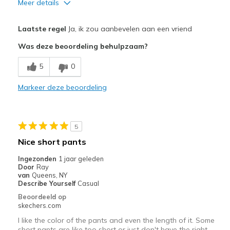
Meer details
Pluspunten
Laatste regel
Ja, ik zou aanbevelen aan een vriend
Breathe Well
Was deze beoordeling behulpzaam?
Comfortable
5
0
Beste toepassingen
Markeer deze beoordeling
Casual Wear
Width
Feels true to width
5
Sizing
Feels true to size
Nice short pants
Ingezonden
1 jaar geleden
Door
Ray
van
Queens, NY
Describe Yourself
Casual
Beoordeeld op
skechers.com
I like the color of the pants and even the length of it. Some
short pants are like too short or just don't have the right