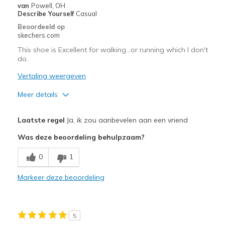
van
Powell, OH
Describe Yourself
Casual
Beoordeeld op
skechers.com
This shoe is Excellent for walking…or running which I don't
do.
Vertaling weergeven
Meer details
Pluspunten
Laatste regel
Ja, ik zou aanbevelen aan een vriend
Attractive Design
Was deze beoordeling behulpzaam?
Breathe Well
0
1
Comfortable
Markeer deze beoordeling
Durable
Stylish
5