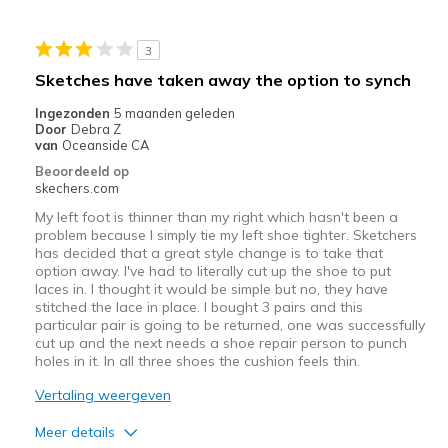
Stylish
3
Minpunten
Sketches have taken away the option to synch
Need Break In
Ingezonden
5 maanden geleden
Door
Debra Z
Beste toepassingen
van
Oceanside CA
Beoordeeld op
Going Out
skechers.com
Width
My left foot is thinner than my right which hasn't been a
Feels too narrow
problem because I simply tie my left shoe tighter. Sketchers
Sizing
Feels half size too small
has decided that a great style change is to take that
View On Shoes
I'm Really Into Shoes
option away. I've had to literally cut up the shoe to put
laces in. I thought it would be simple but no, they have
stitched the lace in place. I bought 3 pairs and this
particular pair is going to be returned, one was successfully
cut up and the next needs a shoe repair person to punch
holes in it. In all three shoes the cushion feels thin.
Vertaling weergeven
Meer details