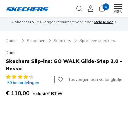
0
Men
MENU
⭐
Skechers VIP:
45 dagen retourrecht voor leden
Meld je aan
⭐
🎁
Dames
Schoenen
Sneakers
Sportieve sneakers
Dames
Skechers Slip-ins: GO WALK Glide-Step 2.0 -
Nessa
3,3 van de 5 klantbeoordelingen
Toevoegen aan verlanglijstje
50 beoordelingen
€ 110,00
inclusief BTW