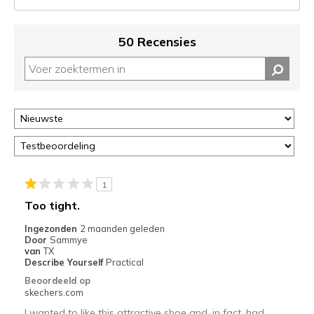
je
migratie
controleren
50 Recensies
op
deze
page
of
door
<a
href="javascript:location.href=location.pathname;">hier</a>
de
page
met
1
de
Too tight.
migratiegeschiedenis
van
Ingezonden
2 maanden geleden
Door
Sammye
de
van
TX
page_id
Describe Yourself
Practical
te
Beoordeeld op
bezoeken.
skechers.com
I wanted to like this attractive shoe and, in fact, had