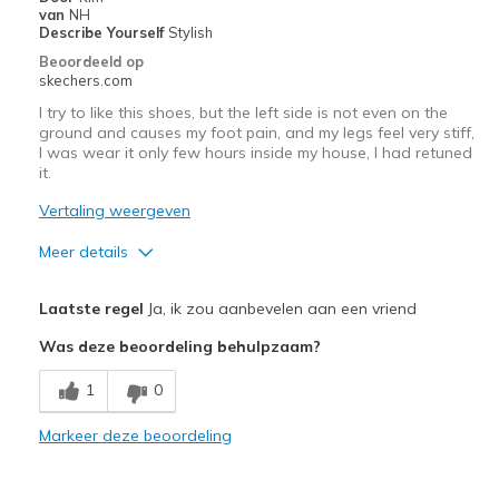
van
NH
Describe Yourself
Stylish
Beoordeeld op
skechers.com
I try to like this shoes, but the left side is not even on the
ground and causes my foot pain, and my legs feel very stiff,
I was wear it only few hours inside my house, I had retuned
it.
Vertaling weergeven
Meer details
Pluspunten
Laatste regel
Ja, ik zou aanbevelen aan een vriend
Breathe Well
Was deze beoordeling behulpzaam?
Stylish
1
0
Minpunten
Markeer deze beoordeling
Poor Quality
Beste toepassingen