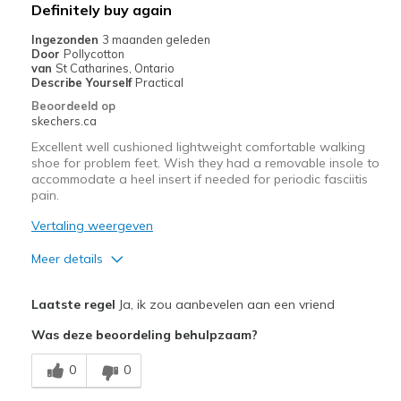
Beste toepassingen
Definitely buy again
Casual Wear
Ingezonden
3 maanden geleden
Door
Pollycotton
Travel
van
St Catharines, Ontario
Describe Yourself
Practical
Width
Feels true to width
Beoordeeld op
skechers.ca
Sizing
Feels true to size
View On Shoes
Shoes are for Wearing
Excellent well cushioned lightweight comfortable walking
shoe for problem feet. Wish they had a removable insole to
accommodate a heel insert if needed for periodic fasciitis
pain.
Vertaling weergeven
Meer details
Pluspunten
Laatste regel
Ja, ik zou aanbevelen aan een vriend
Attractive Design
Was deze beoordeling behulpzaam?
Breathe Well
0
0
Comfortable