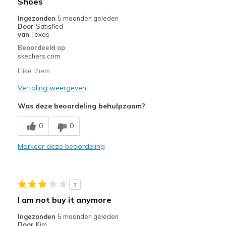
Shoes
Ingezonden
5 maanden geleden
Door
Satisfied
van
Texas
Beoordeeld op
skechers.com
I like them
Vertaling weergeven
Was deze beoordeling behulpzaam?
0
0
Markeer deze beoordeling
3
I am not buy it anymore
Ingezonden
5 maanden geleden
Door
Kim