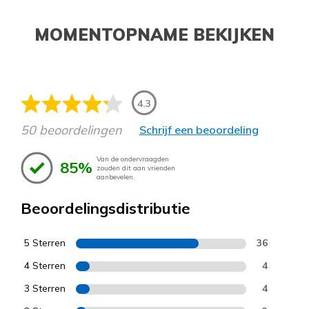
MOMENTOPNAME BEKIJKEN
4.3
50 beoordelingen
Schrijf een beoordeling
Van de ondervraagden
85%
zouden dit aan vrienden
aanbevelen.
Beoordelingsdistributie
5 Sterren
36
4 Sterren
4
3 Sterren
4