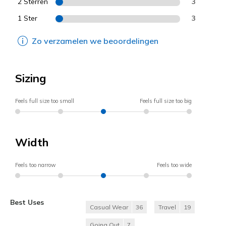
2 Sterren
3
1 Ster
3
Zo verzamelen we beoordelingen
Sizing
Feels full size too small
Feels full size too big
Width
Feels too narrow
Feels too wide
Best Uses
Casual Wear
36
Travel
19
Going Out
7