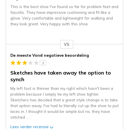
This is the best shoe I've found so far for problem feet and
fasciitis. They have impressive cushioning and fit like a
glove. Very comfortable and lightweight for walking and
they look great. Very happy with this shoe.
VS
Je
content
De meeste Vond negatieve beoordeling
wordt
3
momenteel
gemigreerd
Sketches have taken away the option to
naar
synch
de
My left foot is thinner than my right which hasn't been a
niejee
problem because I simply tie my left shoe tighter.
page_id.
Sketchers has decided that a great style change is to take
Je
that option away. I've had to literally cut up the shoe to put
kunt
laces in. I thought it would be simple but no, they have
de
stitched
...
status
van
Lees verder recensie