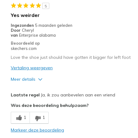
5
Travel
Yes weirder
Width
Feels true to width
Ingezonden
5 maanden geleden
Sizing
Feels true to size
Door
Cheryl
van
Enterprise alabama
View On Shoes
Shoes are for Wearing
Beoordeeld op
skechers.com
Love the shoe just should have gotten it bigger for left foot
Vertaling weergeven
Meer details
Pluspunten
Laatste regel
Ja, ik zou aanbevelen aan een vriend
Attractive Design
Was deze beoordeling behulpzaam?
Breathe Well
1
1
Comfortable
Markeer deze beoordeling
Durable