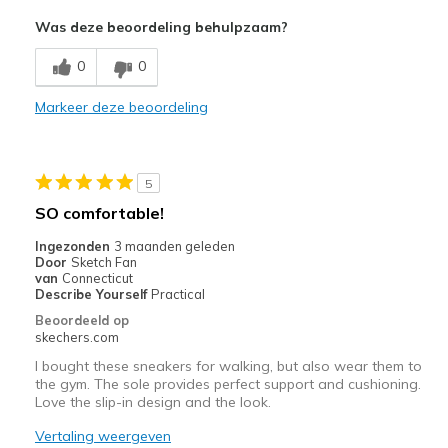
Was deze beoordeling behulpzaam?
Stylish
0
0
Minpunten
Poor Quality
Markeer deze beoordeling
Wear Out Quickly
Beste toepassingen
5
SO comfortable!
Casual Wear
Ingezonden
3 maanden geleden
Sizing
Feels full size too big
Door
Sketch Fan
van
Connecticut
View On Shoes
I'm Into Shoes
Describe Yourself
Practical
Beoordeeld op
skechers.com
I bought these sneakers for walking, but also wear them to
the gym. The sole provides perfect support and cushioning.
Love the slip-in design and the look.
Vertaling weergeven