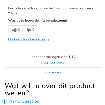
Minpunten
Laatste regel
Nee, ik zou het niet aanbevelen aan een
Poor Cushioning
vriend
Was deze beoordeling behulpzaam?
Poor Quality
0
0
View On Shoes
Shoes are for Wearing
Markeer deze beoordeling
Laat beoordelingen zien
1-10
Terug naar boven
volgende
»
Wat wilt u over dit product
weten?
Ask a Question