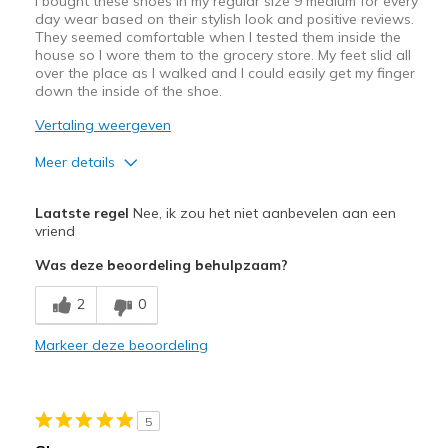
I bought these shoes in my regular size 9 medium for every
day wear based on their stylish look and positive reviews.
They seemed comfortable when I tested them inside the
house so I wore them to the grocery store. My feet slid all
over the place as I walked and I could easily get my finger
down the inside of the shoe.
Vertaling weergeven
Meer details
Pluspunten
Laatste regel
Nee, ik zou het niet aanbevelen aan een
Attractive Design
vriend
Was deze beoordeling behulpzaam?
Stylish
2
0
Minpunten
Much larger than normal Skechers shoe
Markeer deze beoordeling
Width
Feels too wide
Sizing
Feels full size too big
5
View On Shoes
I'm Into Shoes