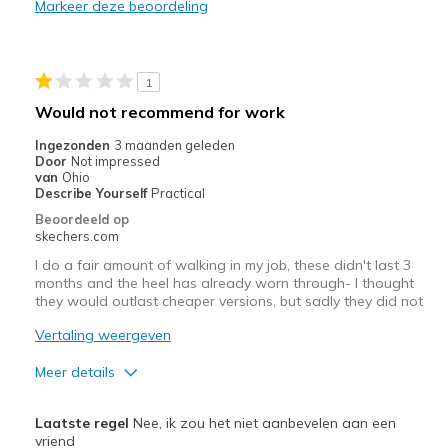
Markeer deze beoordeling
Durable
Stylish
1
Beste toepassingen
Would not recommend for work
Casual Wear
Ingezonden
3 maanden geleden
Door
Not impressed
Width
Feels true to width
van
Ohio
Describe Yourself
Practical
Sizing
Feels true to size
Beoordeeld op
View On Shoes
Shoes are for Wearing
skechers.com
I do a fair amount of walking in my job, these didn't last 3
months and the heel has already worn through- I thought
they would outlast cheaper versions, but sadly they did not
Vertaling weergeven
Meer details
Pluspunten
Laatste regel
Nee, ik zou het niet aanbevelen aan een
Attractive Design
vriend