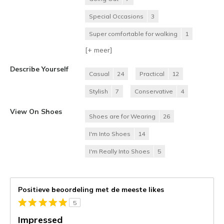
Special Occasions
3
Super comfortable for walking
1
[+
meer
]
Describe Yourself
Casual
24
Practical
12
Stylish
7
Conservative
4
View On Shoes
Shoes are for Wearing
26
I'm Into Shoes
14
I'm Really Into Shoes
5
Positieve beoordeling met de meeste likes
5
Impressed