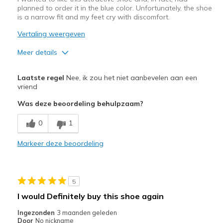
planned to order it in the blue color. Unfortunately, the shoe
is a narrow fit and my feet cry with discomfort.
Vertaling weergeven
Meer details
Pluspunten
Laatste regel
Nee, ik zou het niet aanbevelen aan een
Attractive Design
vriend
Was deze beoordeling behulpzaam?
Beste toepassingen
Casual Wear
0
1
Width
Markeer deze beoordeling
Feels too narrow
Sizing
Feels half size too small
View On Shoes
Shoes are for Wearing
5
I would Definitely buy this shoe again
Ingezonden
3 maanden geleden
Door
No nickname