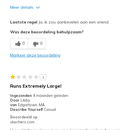
Meer details
Pluspunten
Laatste regel
Ja, ik zou aanbevelen aan een vriend
Attractive Design
Was deze beoordeling behulpzaam?
Breathe Well
0
0
Comfortable
Markeer deze beoordeling
Good support
Beste toepassingen
1
Casual Wear
Runs Extremely Large!
Travel
Ingezonden
4 maanden geleden
Door
Libby
Width
Feels true to width
van
Edgartown, MA
Describe Yourself
Casual
Sizing
Feels true to size
Beoordeeld op
View On Shoes
I'm Into Shoes
skechers.com