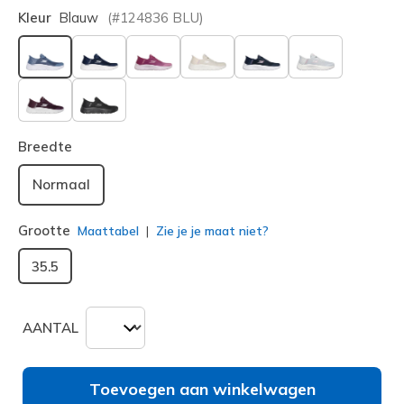
Kleur
Blauw
(#
124836
BLU
)
geselecteerd
Breedte
Normaal
Grootte
Maattabel
Zie je je maat niet?
35.5
AANTAL
Toevoegen aan winkelwagen