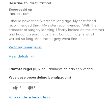
Describe Yourself
Practical
Beoordeeld op
skechers.com
I should have tried Sketchers long ago. My best friend
recommended them. My sister recommended. With the
prospect of surgery looming, I finally looked on the internet
and bought a pair. I love them. Cannot imagine why I
waited so long. And the surgery went fine.
Vertaling weergeven
Meer details
Pluspunten
Laatste regel
Ja, ik zou aanbevelen aan een vriend
Attractive Design
Was deze beoordeling behulpzaam?
Breathe Well
3
0
Durable
Markeer deze beoordeling
Stylish