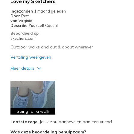
Love my Sketchers
Ingezonden
1 maand geleden
Door
Patti
van
Virginia
Describe Yourself
Casual
Beoordeeld op
skechers.com
Outdoor walks and out & about wherever
Vertaling weergeven
Meer details
Pluspunten
Attractive Design
Breathe Well
Comfortable
Going for a walk
Laatste regel
Ja, ik zou aanbevelen aan een vriend
Durable
Was deze beoordeling behulpzaam?
Stylish