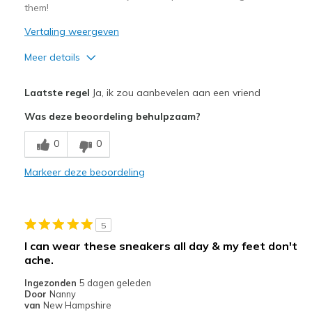
them!
Vertaling weergeven
Meer details
Pluspunten
Laatste regel
Ja, ik zou aanbevelen aan een vriend
Attractive Design
Was deze beoordeling behulpzaam?
Breathe Well
0
0
Comfortable
Markeer deze beoordeling
Durable
Stylish
5
Beste toepassingen
I can wear these sneakers all day & my feet don't
ache.
Casual Wear
Ingezonden
5 dagen geleden
Travel
Door
Nanny
van
New Hampshire