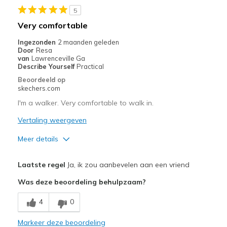
Beste toepassingen
5
Casual Wear
Very comfortable
Sizing
Feels true to size
Ingezonden
2 maanden geleden
Door
Resa
View On Shoes
Shoes are for Wearing
van
Lawrenceville Ga
Describe Yourself
Practical
Beoordeeld op
skechers.com
I'm a walker. Very comfortable to walk in.
Vertaling weergeven
Meer details
Pluspunten
Laatste regel
Ja, ik zou aanbevelen aan een vriend
Breathe Well
Was deze beoordeling behulpzaam?
Comfortable
4
0
Beste toepassingen
Markeer deze beoordeling