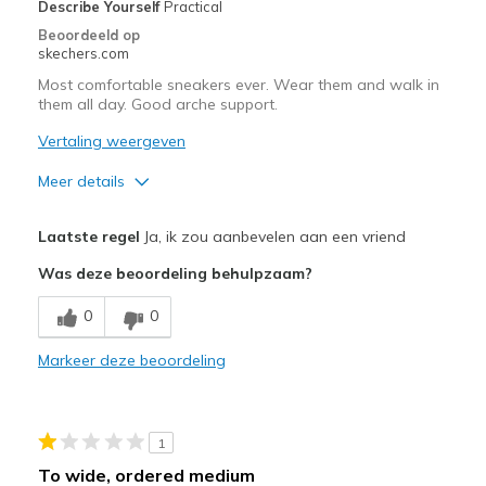
Width
Describe Yourself
Practical
Feels true to width
Sizing
Feels true to size
Beoordeeld op
skechers.com
View On Shoes
Shoes are for Wearing
Most comfortable sneakers ever. Wear them and walk in
them all day. Good arche support.
Vertaling weergeven
Meer details
Pluspunten
Laatste regel
Ja, ik zou aanbevelen aan een vriend
Breathe Well
Was deze beoordeling behulpzaam?
Comfortable
0
0
Durable
Markeer deze beoordeling
Beste toepassingen
Casual Wear
1
Travel
To wide, ordered medium