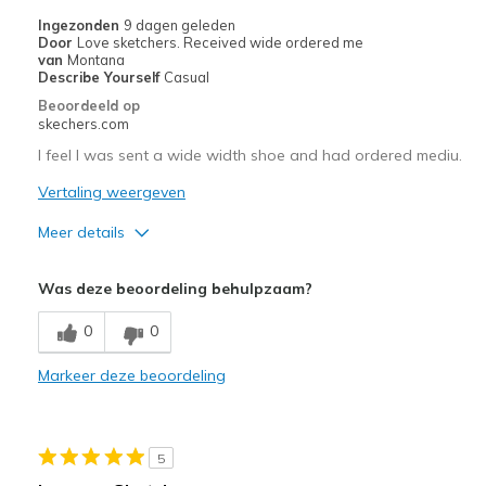
Width
Feels true to width
Ingezonden
9 dagen geleden
Door
Love sketchers. Received wide ordered me
Sizing
Feels half size too small
van
Montana
View On Shoes
I'm Into Shoes
Describe Yourself
Casual
Beoordeeld op
skechers.com
I feel I was sent a wide width shoe and had ordered mediu.
Vertaling weergeven
Meer details
Pluspunten
Was deze beoordeling behulpzaam?
Comfortable
0
0
Beste toepassingen
Markeer deze beoordeling
Casual Wear
Width
Feels too wide
Sizing
Feels half size too big
5
View On Shoes
Shoes are for Wearing