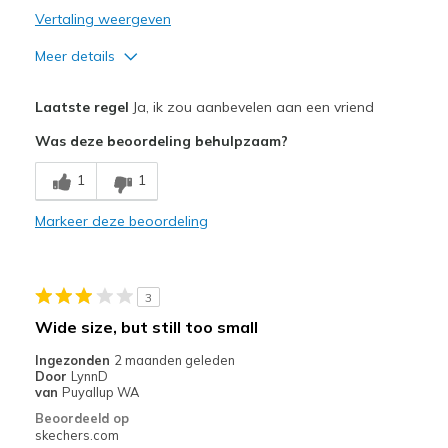
Vertaling weergeven
Meer details
Pluspunten
Laatste regel
Ja, ik zou aanbevelen aan een vriend
Attractive Design
Was deze beoordeling behulpzaam?
Breathe Well
1
1
Comfortable
Markeer deze beoordeling
Durable
Stylish
3
Beste toepassingen
Wide size, but still too small
Casual Wear
Ingezonden
2 maanden geleden
Door
LynnD
Travel
van
Puyallup WA
Beoordeeld op
Width
Feels true to width
skechers.com