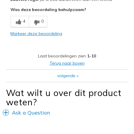
Attractive Design
Was deze beoordeling behulpzaam?
Comfortable
4
0
Durable
Markeer deze beoordeling
RAVES FROM EVERYBODY AT HOW CUTE THEY ARE
Stylish
Laat beoordelingen zien
1-10
Wash beautifully; I air dry them
Terug naar boven
Minpunten
volgende
»
THAT I DON'T HAVE 2 PAIRS!
Wat wilt u over dit product
Beste toepassingen
weten?
Casual Wear
Ask a Question
Going Out
HAPPY HOURS OUTSIDE