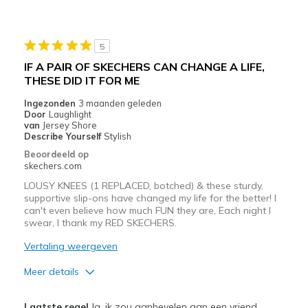
Casual Wear
Width
Feels true to width
5
Sizing
Feels true to size
IF A PAIR OF SKECHERS CAN CHANGE A LIFE,
View On Shoes
Shoes are for Wearing
THESE DID IT FOR ME
Ingezonden
3 maanden geleden
Door
Laughlight
van
Jersey Shore
Describe Yourself
Stylish
Beoordeeld op
skechers.com
LOUSY KNEES (1 REPLACED, botched) & these sturdy,
supportive slip-ons have changed my life for the better! I
can't even believe how much FUN they are, Each night I
swear, I thank my RED SKECHERS.
Vertaling weergeven
Meer details
Pluspunten
Laatste regel
Ja, ik zou aanbevelen aan een vriend