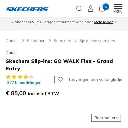
0
Men
MENU
⭐
Skechers VIP:
45 dagen retourrecht voor leden
Meld je aan
⭐
🎁
Dames
Schoenen
Sneakers
Sportieve sneakers
Dames
Skechers Slip-ins: GO WALK Flex - Grand
Entry
5 van de 5 klantbeoordelingen
Toevoegen aan verlanglijstje
377 beoordelingen
€ 85,00
inclusief BTW
Best sellers