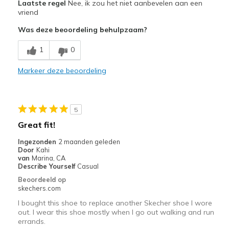
Laatste regel
Nee, ik zou het niet aanbevelen aan een
Attractive Design
vriend
Was deze beoordeling behulpzaam?
Stylish
1
0
Minpunten
Need Break In
Markeer deze beoordeling
Poor Cushioning
Beste toepassingen
5
Great fit!
Casual Wear
Ingezonden
2 maanden geleden
Travel
Door
Kahi
van
Marina, CA
Width
Feels too narrow
Describe Yourself
Casual
Sizing
Feels half size too small
Beoordeeld op
skechers.com
View On Shoes
Shoes are for Wearing
I bought this shoe to replace another Skecher shoe I wore
out. I wear this shoe mostly when I go out walking and run
errands.