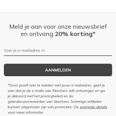
SUMMER BBQ & PARTY WEAR
Special Occasions
Meld je aan voor onze nieuwsbrief
Width
Feels true to width
Sizing
Feels true to size
en ontvang
20% korting*
View On Shoes
I'm Really Into Shoes
E-mailadres
AANMELDEN
*Door jezelf aan te melden met jouw e-mailadres, geef je
aan dat je de e-mails van Skechers wilt ontvangen en ga
je akkoord met het
privacybeleid
en de
gebruiksvoorwaarden
van Skechers. Sommige artikelen
kunnen uitgesloten zijn van promoties. Zie
promotie-details
voor meer informatie.