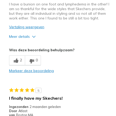
Sizing
Feels true to size
I have a bunion on one foot and lymphedema in the other! I
View On Shoes
Shoes are for Wearing
am so thankful for the wide styles that Skechers provide,
but they are all individual in styling and so not all of them
work either. This one I found to be still a bit too tight.
Vertaling weergeven
Meer details
Pluspunten
Was deze beoordeling behulpzaam?
Attractive Design
2
0
Sizing
Feels half size too small
Markeer deze beoordeling
5
I finally have my Skechers!
Ingezonden
2 maanden geleden
Door
Atlast
van
Boston MA