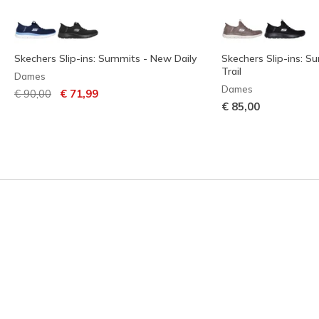
Skechers Slip-ins: Summits - New Daily
Skechers Slip-ins: 
Trail
Dames
Dames
Prijs verlaagd van
naar
€ 90,00
€ 71,99
€ 85,00