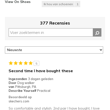
View On Shoes
Ik hou van schoenen
1
377 Recensies
5
Second time I have bought these
Ingezonden
3 dagen geleden
Door
Dog walker
van
Pittsburgh, PA
Describe Yourself
Practical
Beoordeeld op
skechers.com
So comfortable and stylish. 2nd pair I have bought, I love