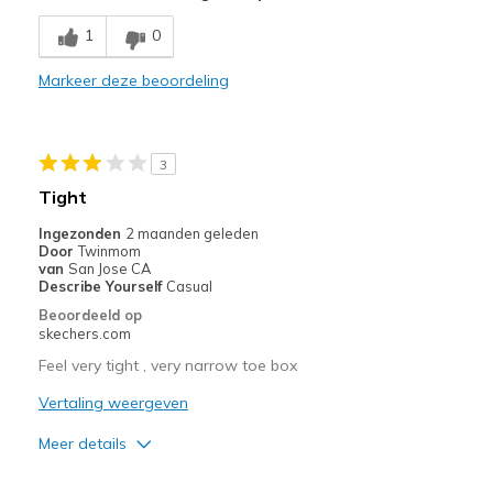
1
0
Beste toepassingen
Casual Wear
Markeer deze beoordeling
Width
Feels true to width
Sizing
Feels true to size
3
View On Shoes
Shoes are for Wearing
Tight
Ingezonden
2 maanden geleden
Door
Twinmom
van
San Jose CA
Describe Yourself
Casual
Beoordeeld op
skechers.com
Feel very tight , very narrow toe box
Vertaling weergeven
Meer details
Pluspunten