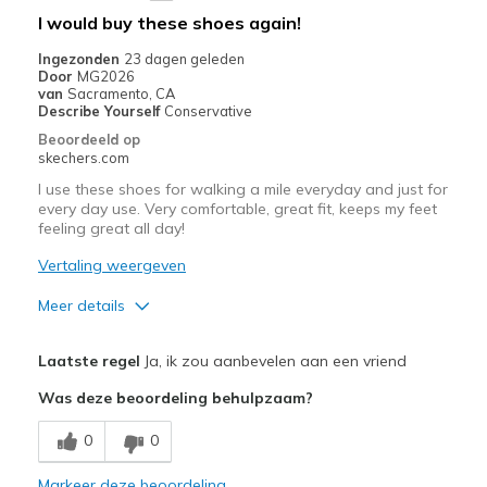
I would buy these shoes again!
Ingezonden
23 dagen geleden
Door
MG2026
van
Sacramento, CA
Describe Yourself
Conservative
Beoordeeld op
skechers.com
I use these shoes for walking a mile everyday and just for
every day use. Very comfortable, great fit, keeps my feet
feeling great all day!
Vertaling weergeven
Meer details
Pluspunten
Laatste regel
Ja, ik zou aanbevelen aan een vriend
Attractive Design
Was deze beoordeling behulpzaam?
Breathe Well
0
0
Comfortable
Markeer deze beoordeling