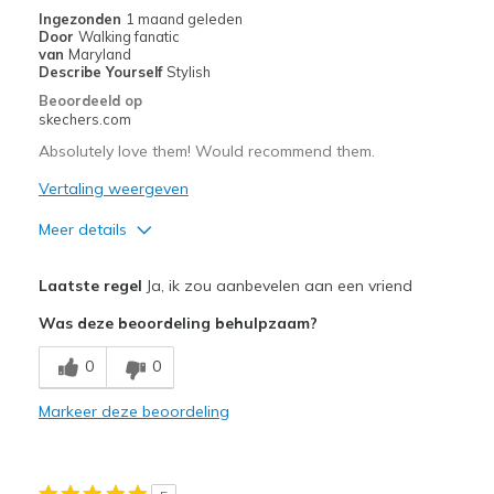
Ingezonden
1 maand geleden
Door
Walking fanatic
van
Maryland
Describe Yourself
Stylish
Beoordeeld op
skechers.com
Absolutely love them! Would recommend them.
Vertaling weergeven
Meer details
Pluspunten
Laatste regel
Ja, ik zou aanbevelen aan een vriend
Attractive Design
Was deze beoordeling behulpzaam?
Breathe Well
0
0
Comfortable
Markeer deze beoordeling
Durable
Stylish