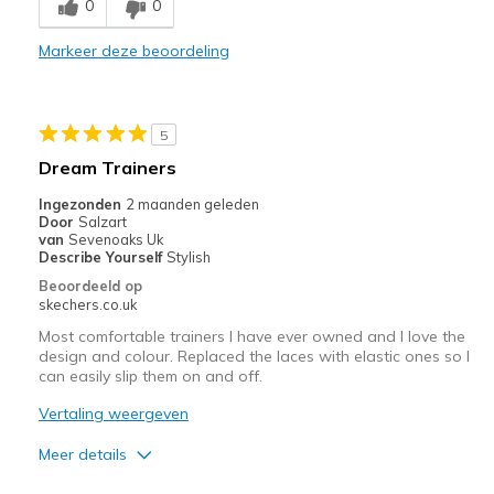
0
0
Stijlvol
Markeer deze beoordeling
Beste toepassingen
Informele kleding
5
Om te werken
Dream Trainers
Uitgaan
Ingezonden
2 maanden geleden
Door
Salzart
Breedte
Lijkt goed van breedte
van
Sevenoaks Uk
Describe Yourself
Stylish
Maat
Lijkt goed van maat
Beoordeeld op
View On Shoes
Schoenen zijn om te dragen
skechers.co.uk
Most comfortable trainers I have ever owned and I love the
design and colour. Replaced the laces with elastic ones so I
can easily slip them on and off.
Vertaling weergeven
Meer details