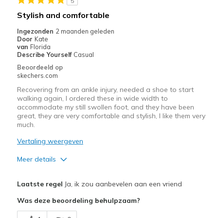
5
Minpunten
Stylish and comfortable
Need more colors
Ingezonden
2 maanden geleden
Door
Kate
Beste toepassingen
van
Florida
Describe Yourself
Casual
Casual Wear
Beoordeeld op
skechers.com
Long walks
Recovering from an ankle injury, needed a shoe to start
walking again, I ordered these in wide width to
Width
Feels true to width
accommodate my still swollen foot, and they have been
Sizing
Feels true to size
great, they are very comfortable and stylish, I like them very
View On Shoes
much.
I'm Into Shoes
Vertaling weergeven
Meer details
Pluspunten
Laatste regel
Ja, ik zou aanbevelen aan een vriend
Attractive Design
Was deze beoordeling behulpzaam?
Comfortable