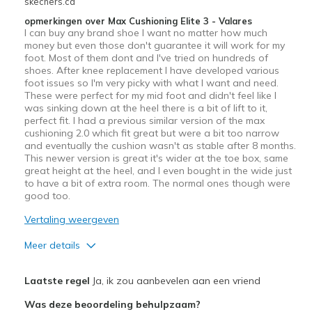
skechers.ca
opmerkingen over Max Cushioning Elite 3 - Valares
I can buy any brand shoe I want no matter how much
money but even those don't guarantee it will work for my
foot. Most of them dont and I've tried on hundreds of
shoes. After knee replacement I have developed various
foot issues so I'm very picky with what I want and need.
These were perfect for my mid foot and didn't feel like I
was sinking down at the heel there is a bit of lift to it,
perfect fit. I had a previous similar version of the max
cushioning 2.0 which fit great but were a bit too narrow
and eventually the cushion wasn't as stable after 8 months.
This newer version is great it's wider at the toe box, same
great height at the heel, and I even bought in the wide just
to have a bit of extra room. The normal ones though were
good too.
Vertaling weergeven
Meer details
Pluspunten
Laatste regel
Ja, ik zou aanbevelen aan een vriend
Attractive Design
Was deze beoordeling behulpzaam?