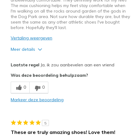
The max cushioning helps my feet stay comfortable when
I'm walking on all the rocks around garden of the gods in
the Dog Park area. Not sure how durable they are, but they
seem the same as any other athletic shoes I've bought
before. Hopefully they'll last.
Vertaling weergeven
Meer details
Pluspunten
Laatste regel
Ja, ik zou aanbevelen aan een vriend
Comfortable
Was deze beoordeling behulpzaam?
Beste toepassingen
0
0
Casual Wear
Markeer deze beoordeling
Travel
Width
Feels true to width
5
Sizing
Feels true to size
These are truly amazing shoes! Love them!
View On Shoes
Shoes are for Wearing