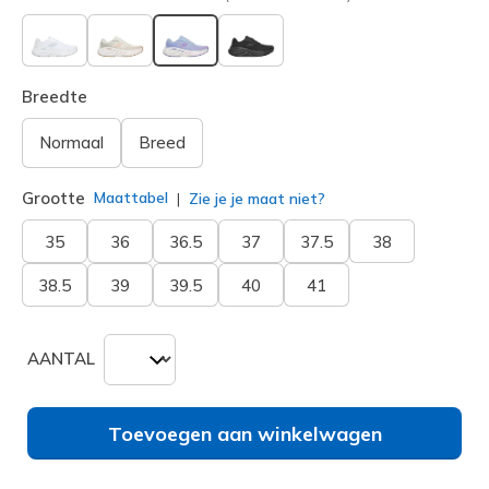
geselecteerd
Breedte
Normaal
Breed
Grootte
Maattabel
Zie je je maat niet?
35
36
36.5
37
37.5
38
38.5
39
39.5
40
41
AANTAL
Toevoegen aan winkelwagen