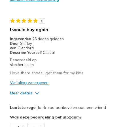
Durable
Stylish
5
Beste toepassingen
I would buy again
Casual Wear
Ingezonden
25 dagen geleden
Door
Shirley
Going Out
van
Glendora
Describe Yourself
Casual
Special Occasions
Beoordeeld op
skechers.com
Travel
I love there shoes I get them for my kids
Width
Feels true to width
Vertaling weergeven
Sizing
Feels true to size
Meer details
View On Shoes
Shoes are for Wearing
Pluspunten
Laatste regel
Ja, ik zou aanbevelen aan een vriend
Attractive Design
Was deze beoordeling behulpzaam?
Breathe Well