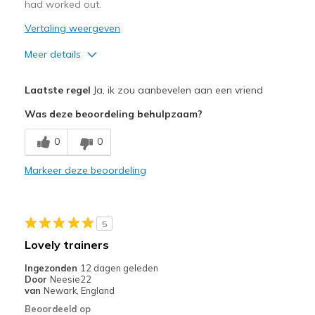
had worked out.
Vertaling weergeven
Meer details
Pluspunten
Laatste regel
Ja, ik zou aanbevelen aan een vriend
Attractive Design
Was deze beoordeling behulpzaam?
Breathe Well
0
0
Minpunten
Markeer deze beoordeling
Poor Cushioning
Beste toepassingen
5
Casual Wear
Lovely trainers
Width
Feels true to width
Ingezonden
12 dagen geleden
Sizing
Feels true to size
Door
Neesie22
van
Newark, England
View On Shoes
I'm Really Into Shoes
Beoordeeld op