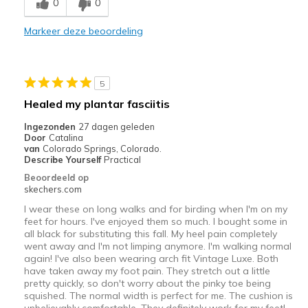
0
0
Comfortable
Markeer deze beoordeling
Durable
Stylish
5
Beste toepassingen
Healed my plantar fasciitis
Casual Wear
Ingezonden
27 dagen geleden
Door
Catalina
Width
Feels true to width
van
Colorado Springs, Colorado.
Describe Yourself
Practical
Sizing
Feels true to size
Beoordeeld op
View On Shoes
I'm Into Shoes
skechers.com
I wear these on long walks and for birding when I'm on my
feet for hours. I've enjoyed them so much. I bought some in
all black for substituting this fall. My heel pain completely
went away and I'm not limping anymore. I'm walking normal
again! I've also been wearing arch fit Vintage Luxe. Both
have taken away my foot pain. They stretch out a little
pretty quickly, so don't worry about the pinky toe being
squished. The normal width is perfect for me. The cushion is
unbelievably comfortable. They definitely work for my feet!