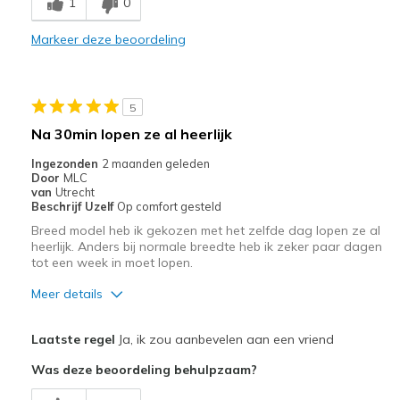
1
0
Stylish
Markeer deze beoordeling
Beste toepassingen
Casual Wear
5
Width
Feels true to width
Na 30min lopen ze al heerlijk
Sizing
Feels true to size
Ingezonden
2 maanden geleden
View On Shoes
Shoes are for Wearing
Door
MLC
van
Utrecht
Beschrijf Uzelf
Op comfort gesteld
Breed model heb ik gekozen met het zelfde dag lopen ze al
heerlijk. Anders bij normale breedte heb ik zeker paar dagen
tot een week in moet lopen.
Meer details
Pluspunten
Laatste regel
Ja, ik zou aanbevelen aan een vriend
Comfortabel
Was deze beoordeling behulpzaam?
Goede demping