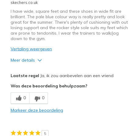
skechers.co.uk
I have wide, square feet and these shoes in wide fit are
brilliant. The pale blue colour way is really pretty and look
great for the summer. There's plenty of cushioning with out
losing support and the rocker style sole suits my feet which
are prone to tendonitis. I wear the trainers to walk/jog
down to the gym.
Vertaling weergeven
Meer details
Width
Feels true to width
Laatste regel
Ja, ik zou aanbevelen aan een vriend
Sizing
Feels true to size
Was deze beoordeling behulpzaam?
0
0
Markeer deze beoordeling
5