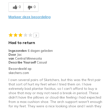
Comfortable
0
0
Durable
Markeer deze beoordeling
Stylish
Beste toepassingen
3
Casual Wear
Had to return
Travel
Ingezonden
6 dagen geleden
Door
Jac
Width
Feels true to width
van
Central Minnesota
Describe Yourself
Casual
Sizing
Feels true to size
Beoordeeld op
skechers.com
I own several pairs of Sketchers, but this was the first pair
that sort of hurt my feet when I tried them on. I have
extremely bad plantar faciitus, so I can't afford to buy a
shoe that may or may not need a break-in period. These
didn't have the pillows or cloud-like feeling i had expected
from a max cushion shoe. The arch support wasn't enough
for my feet. They were a nice looking shoe and I wish they