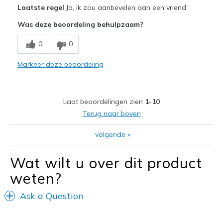
Pluspunten
Laatste regel
Ja, ik zou aanbevelen aan een vriend
Attractive Design
Was deze beoordeling behulpzaam?
Breathe Well
0
0
Comfortable
Markeer deze beoordeling
Durable
Stylish
Laat beoordelingen zien
1-10
Beste toepassingen
Terug naar boven
Casual Wear
volgende
»
Going Out
Wat wilt u over dit product
Travel
weten?
Width
Feels true to width
Ask a Question
Sizing
Feels true to size
View On Shoes
I'm Really Into Shoes