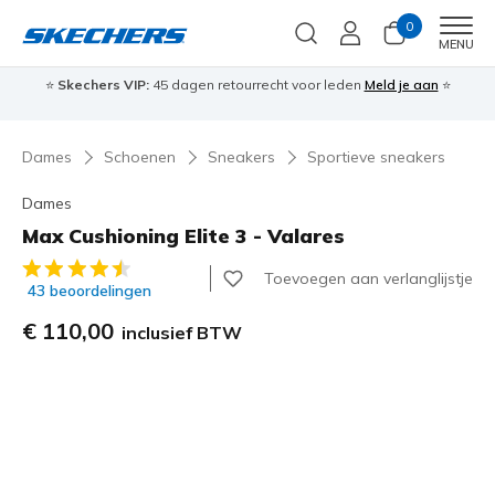
0
Men
MENU
⭐
Skechers VIP:
45 dagen retourrecht voor leden
Meld je aan
⭐
🎁
Dames
Schoenen
Sneakers
Sportieve sneakers
Dames
Max Cushioning Elite 3 - Valares
3,3 van de 5 klantbeoordelingen
Toevoegen aan verlanglijstje
43 beoordelingen
€ 110,00
inclusief BTW