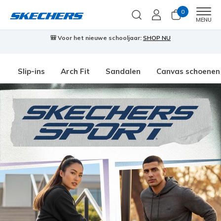
0
Men
MENU
🎒 Voor het nieuwe schooljaar:
SHOP NU
Slip-ins
Arch Fit
Sandalen
Canvas schoenen