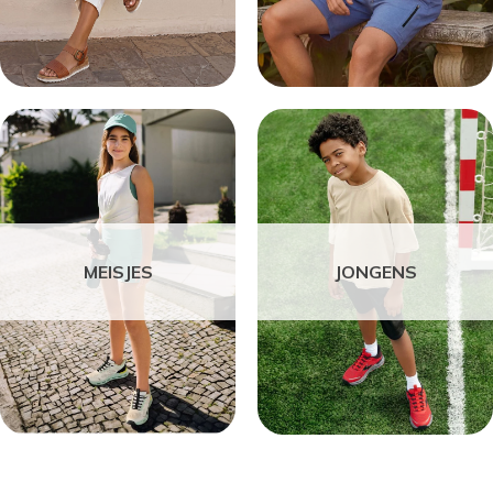
MEISJES
JONGENS