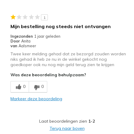
Sizing
Feels full size too small
View On Shoes
I'm Into Shoes
1
Mijn bestelling nog steeds niet ontvangen
Ingezonden
1 jaar geleden
Door
Anita
van
Aalsmeer
Twee keer melding gehad dat ze bezorgd zouden worden
niks gehad ik heb ze nu in de winkel gekocht nog
goedkoper ook nu nog mijn geld terug zien te krijgen
Was deze beoordeling behulpzaam?
0
0
Markeer deze beoordeling
Laat beoordelingen zien
1-2
Terug naar boven