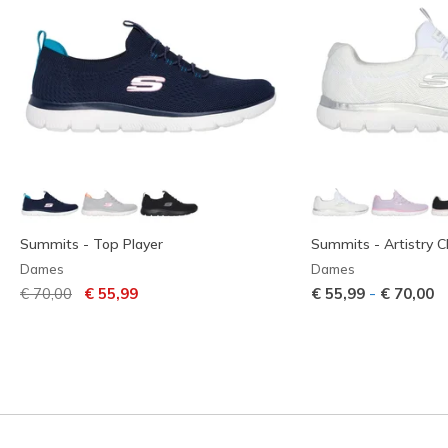
Summits - Top Player
Summits - Artistry C
Dames
Dames
Prijs verlaagd van
naar
-
€ 70,00
€ 55,99
€ 55,99
€ 70,00