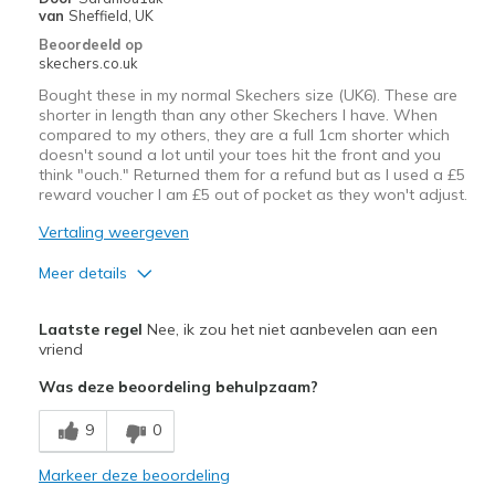
van
Sheffield, UK
Beoordeeld op
skechers.co.uk
Bought these in my normal Skechers size (UK6). These are
shorter in length than any other Skechers I have. When
compared to my others, they are a full 1cm shorter which
doesn't sound a lot until your toes hit the front and you
think "ouch." Returned them for a refund but as I used a £5
reward voucher I am £5 out of pocket as they won't adjust.
Vertaling weergeven
Meer details
Pluspunten
Laatste regel
Nee, ik zou het niet aanbevelen aan een
Attractive Design
vriend
Was deze beoordeling behulpzaam?
Beste toepassingen
Casual Wear
9
0
Width
Markeer deze beoordeling
Feels too narrow