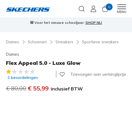
0
Men
MENU
⭐
Skechers VIP:
45 dagen retourrecht voor leden
Meld je aan
⭐

Dames
Schoenen
Sneakers
Sportieve sneakers
Dames
Flex Appeal 5.0 - Luxe Glow
4,7 van de 5 klantbeoordelingen
Toevoegen aan verlanglijstje
2 beoordelingen
Prijs verlaagd van
€ 80,00
naar
€ 55,99
inclusief BTW