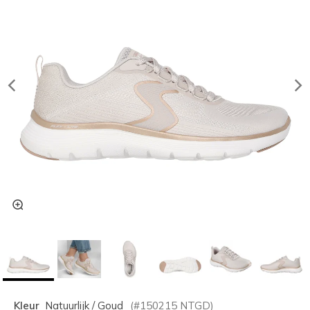
Kleur
Natuurlijk / Goud
(#
150215
NTGD
)