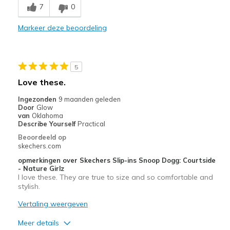
7
0
Stylish
Markeer deze beoordeling
Minpunten
Need Break In
5
Need more cute styles in wide widths
Love these.
Beste toepassingen
Ingezonden
9 maanden geleden
Door
Glow
Casual Wear
van
Oklahoma
Describe Yourself
Practical
Going Out
Beoordeeld op
skechers.com
Width
Feels too narrow
opmerkingen over Skechers Slip-ins Snoop Dogg: Courtside
Sizing
Feels true to size
- Nature Girlz
View On Shoes
I'm Into Shoes
I love these. They are true to size and so comfortable and
stylish.
Vertaling weergeven
Meer details