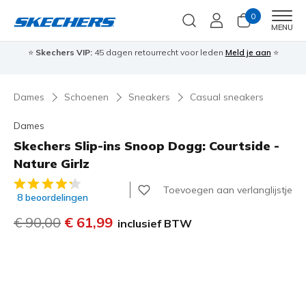
0
Men
MENU
⭐
Skechers VIP:
45 dagen retourrecht voor leden
Meld je aan
⭐
🎁
Dames
Schoenen
Sneakers
Casual sneakers
Dames
Skechers Slip-ins Snoop Dogg: Courtside -
Nature Girlz
3,1 van de 5 klantbeoordelingen
Toevoegen aan verlanglijstje
8 beoordelingen
Prijs verlaagd van
€ 90,00
naar
€ 61,99
inclusief BTW