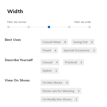
Width
Feels too narrow
Feels too wide
Best Uses
Casual Wear
8
Going Out
5
Travel
4
Special Occasions
2
Describe Yourself
Casual
4
Practical
3
Stylish
1
View On Shoes
I'm Into Shoes
4
Shoes are for Wearing
3
I'm Really Into Shoes
1