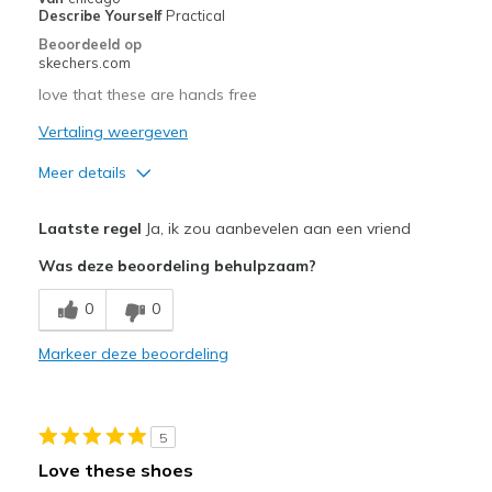
Sizing
Feels half size too big
Describe Yourself
Practical
View On Shoes
I'm Into Shoes
Beoordeeld op
skechers.com
love that these are hands free
Vertaling weergeven
Meer details
Beste toepassingen
Laatste regel
Ja, ik zou aanbevelen aan een vriend
Casual Wear
Was deze beoordeling behulpzaam?
Width
Feels true to width
0
0
Sizing
Feels full size too big
View On Shoes
I'm Into Shoes
Markeer deze beoordeling
5
Love these shoes