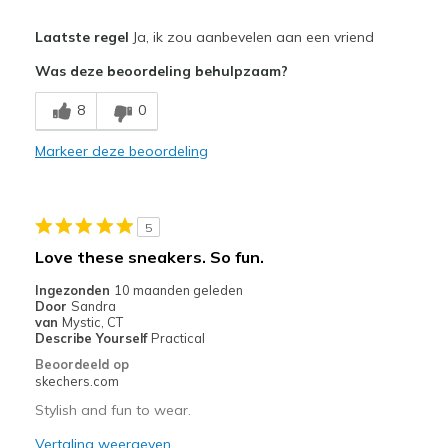
Pluspunten
Laatste regel
Ja, ik zou aanbevelen aan een vriend
Attractive Design
Was deze beoordeling behulpzaam?
Comfortable
8
0
Stylish
Markeer deze beoordeling
Beste toepassingen
Casual Wear
5
Width
Feels true to width
Love these sneakers. So fun.
Sizing
Feels true to size
Ingezonden
10 maanden geleden
View On Shoes
I'm Really Into Shoes
Door
Sandra
van
Mystic, CT
Describe Yourself
Practical
Beoordeeld op
skechers.com
Stylish and fun to wear.
Vertaling weergeven