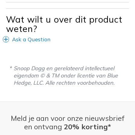
Sizing
Feels half size too big
Wat wilt u over dit product
View On Shoes
Shoes are for Wearing
weten?
Ask a Question
Snoop Dogg en gerelateerd intellectueel
eigendom © & TM onder licentie van Blue
Hedge, LLC. Alle rechten voorbehouden.
Meld je aan voor onze nieuwsbrief
en ontvang
20% korting*