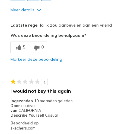
Meer details
Pluspunten
Laatste regel
Ja, ik zou aanbevelen aan een vriend
Attractive Design
Was deze beoordeling behulpzaam?
Comfortable
5
0
Stylish
Markeer deze beoordeling
Beste toepassingen
Casual Wear
1
Going Out
I would not buy this again
Travel
Ingezonden
10 maanden geleden
Door
catdiva
Width
Feels true to width
van
CALIFORNIA
Describe Yourself
Casual
Sizing
Feels true to size
Beoordeeld op
View On Shoes
I'm Into Shoes
skechers.com