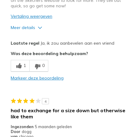
on the Skechers website to look for more. They sell out
quick, so go get some now!
Vertaling weergeven
Meer details
Pluspunten
Laatste regel
Ja, ik zou aanbevelen aan een vriend
Attractive Design
Was deze beoordeling behulpzaam?
Breathe Well
1
0
Stylish
Markeer deze beoordeling
Beste toepassingen
Casual Wear
4
Going Out
had to exchange for a size down but otherwise
like them
Travel
Ingezonden
5 maanden geleden
Width
Feels true to width
Door
dogg
van
chicago