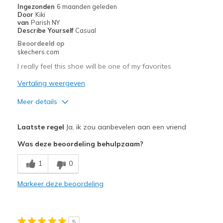
Ingezonden
6 maanden geleden
Door
Kiki
van
Parish NY
Describe Yourself
Casual
Beoordeeld op
skechers.com
I really feel this shoe will be one of my favorites
Vertaling weergeven
Meer details
Pluspunten
Laatste regel
Ja, ik zou aanbevelen aan een vriend
Attractive Design
Was deze beoordeling behulpzaam?
Breathe Well
1
0
Comfortable
Markeer deze beoordeling
Durable
Stylish
5