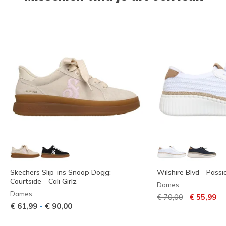
Skechers Slip-ins Snoop Dogg:
Wilshire Blvd - Passi
Courtside - Cali Girlz
Dames
Dames
Prijs verlaagd van
naar
€ 70,00
€ 55,99
-
€ 61,99
€ 90,00