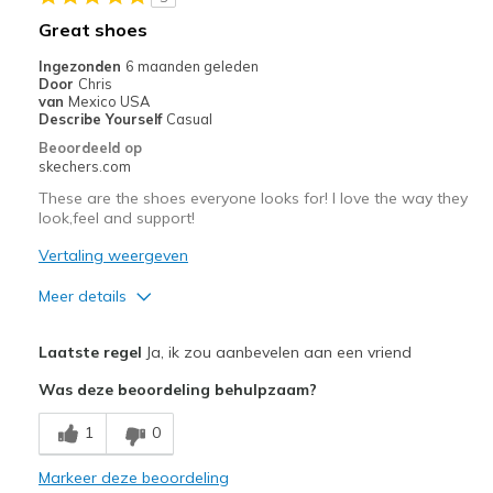
Beste toepassingen
Great shoes
Casual Wear
Ingezonden
6 maanden geleden
Door
Chris
Going Out
van
Mexico USA
Describe Yourself
Casual
Special Occasions
Beoordeeld op
skechers.com
Travel
These are the shoes everyone looks for! I love the way they
look,feel and support!
Width
Feels true to width
Sizing
Feels true to size
Vertaling weergeven
View On Shoes
Shoes are for Wearing
Meer details
Pluspunten
Laatste regel
Ja, ik zou aanbevelen aan een vriend
Attractive Design
Was deze beoordeling behulpzaam?
Breathe Well
1
0
Comfortable
Markeer deze beoordeling