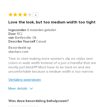
Durable
Stylish
4
Beste toepassingen
Love the look, but too medium width too tight
Casual Wear
Ingezonden
6 maanden geleden
Door
RCJ
Going Out
van
Bartlesville, Ok
Describe Yourself
Casual
Special Occasions
Beoordeeld op
skechers.com
Travel
Time to start making more women's slip ins styles and
colors in wide width Instead of a just a handful that are
Width
Feels true to width
mostly just black!!!!! Most have to be tried on and are
Sizing
Feels true to size
uncomfortable because a medium width is too narrow.
View On Shoes
Shoes are for Wearing
Vertaling weergeven
Meer details
Pluspunten
Was deze beoordeling behulpzaam?
Attractive Design