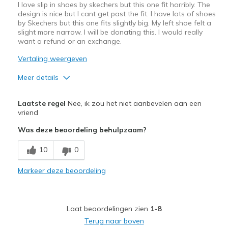
I love slip in shoes by skechers but this one fit horribly. The
design is nice but I cant get past the fit. I have lots of shoes
by Skechers but this one fits slightly big. My left shoe felt a
slight more narrow. I will be donating this. I would really
want a refund or an exchange.
Vertaling weergeven
Meer details
Pluspunten
Laatste regel
Nee, ik zou het niet aanbevelen aan een
Attractive Design
vriend
Was deze beoordeling behulpzaam?
Stylish
10
0
Minpunten
Poor Cushioning
Markeer deze beoordeling
uncomfortable
Laat beoordelingen zien
1-8
Beste toepassingen
Terug naar boven
Casual Wear