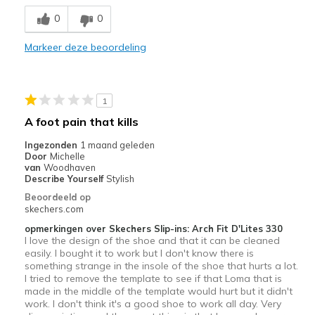
Breathe Well
0
0
Comfortable
Markeer deze beoordeling
Stylish
Beste toepassingen
1
Casual Wear
A foot pain that kills
Going Out
Ingezonden
1 maand geleden
Door
Michelle
Travel
van
Woodhaven
Describe Yourself
Stylish
Width
Feels true to width
Beoordeeld op
skechers.com
Sizing
Feels true to size
View On Shoes
Shoes are for Wearing
opmerkingen over Skechers Slip-ins: Arch Fit D'Lites 330
I love the design of the shoe and that it can be cleaned
easily. I bought it to work but I don't know there is
something strange in the insole of the shoe that hurts a lot.
I tried to remove the template to see if that Loma that is
made in the middle of the template would hurt but it didn't
work. I don't think it's a good shoe to work all day. Very