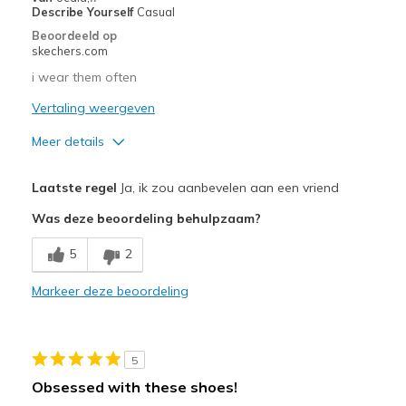
Describe Yourself
Casual
Beoordeeld op
skechers.com
i wear them often
Vertaling weergeven
Meer details
Pluspunten
Laatste regel
Ja, ik zou aanbevelen aan een vriend
Comfortable
Was deze beoordeling behulpzaam?
Stylish
5
2
Beste toepassingen
Markeer deze beoordeling
Casual Wear
Width
Feels true to width
5
Sizing
Feels true to size
Obsessed with these shoes!
View On Shoes
Shoes are for Wearing