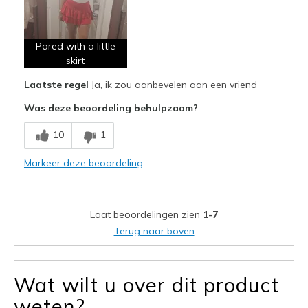
Travel
Pared with a little
Width
Feels true to width
skirt
Sizing
Feels true to size
View On Shoes
I'm Into Shoes
Laatste regel
Ja, ik zou aanbevelen aan een vriend
Was deze beoordeling behulpzaam?
10
1
Markeer deze beoordeling
Laat beoordelingen zien
1-7
Terug naar boven
Wat wilt u over dit product
weten?