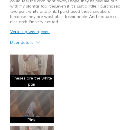
could feel the arch right away.I hope they helped me out
with my plantar facilities,even if it's just a little. I purchased
two pair, white and pink. I purchased these sneakers
because they are washable, fashionable. And feature a
nice arch. I'm very excited.
Vertaling weergeven
Meer details
Pluspunten
Attractive Design
Breathe Well
Theses are the white
Comfortable
pair
Durable
Stylish
Beste toepassingen
Pink.
Casual Wear