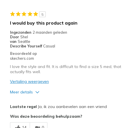
Stylish
5
Beste toepassingen
I would buy this product again
Casual Wear
Ingezonden
2 maanden geleden
Door
Shel
Going Out
van
Seattle
Describe Yourself
Casual
Travel
Beoordeeld op
skechers.com
Width
Feels true to width
I love the style and fit. It is difficult to find a size 5 med, that
Sizing
Feels true to size
actually fits well.
View On Shoes
I'm Really Into Shoes
Vertaling weergeven
Meer details
Pluspunten
Laatste regel
Ja, ik zou aanbevelen aan een vriend
Attractive Design
Was deze beoordeling behulpzaam?
Comfortable
14
0