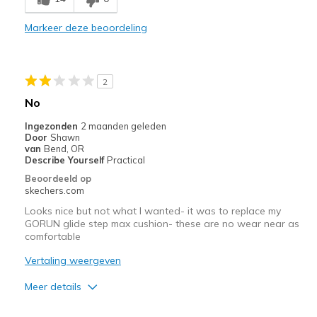
Durable
Markeer deze beoordeling
Beste toepassingen
Casual Wear
2
Width
Feels true to width
No
Sizing
Feels true to size
Ingezonden
2 maanden geleden
View On Shoes
Shoes are for Wearing
Door
Shawn
van
Bend, OR
Describe Yourself
Practical
Beoordeeld op
skechers.com
Looks nice but not what I wanted- it was to replace my
GORUN glide step max cushion- these are no wear near as
comfortable
Vertaling weergeven
Meer details
Minpunten