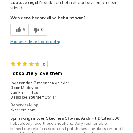
Laatste regel
Nee, ik zou het niet aanbevelen aan een
GO Run Glide Step much better!!
vriend
Was deze beoordeling behulpzaam?
Width
Feels true to width
Sizing
Feels true to size
9
0
Markeer deze beoordeling
5
I absolutely love them
Ingezonden
2 maanden geleden
Door
Maddybo
van
Fairfield ca
Describe Yourself
Stylish
Beoordeeld op
skechers.com
opmerkingen over Skechers Slip-ins: Arch Fit D'Lites 330
I absolutely love these sneakers. Very fashionable.
Immediate relief as soon as I put theses sneakers on and I