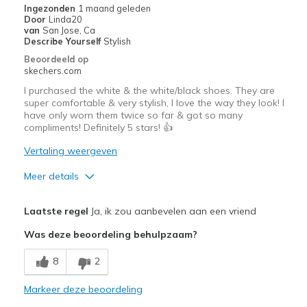
Ingezonden
1 maand geleden
Door
Linda20
van
San Jose, Ca
Describe Yourself
Stylish
Beoordeeld op
skechers.com
I purchased the white & the white/black shoes. They are
super comfortable & very stylish, I love the way they look! I
have only worn them twice so far & got so many
compliments! Definitely 5 stars! 👍
Vertaling weergeven
Meer details
Pluspunten
Laatste regel
Ja, ik zou aanbevelen aan een vriend
Attractive Design
Was deze beoordeling behulpzaam?
Breathe Well
8
2
Comfortable
Markeer deze beoordeling
Durable