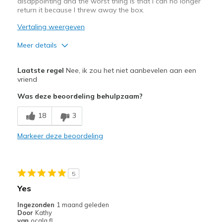
disappointing and the worst thing is that I can no longer
return it because I threw away the box.
Vertaling weergeven
Meer details
Pluspunten
Laatste regel
Nee, ik zou het niet aanbevelen aan een
Attractive Design
vriend
Was deze beoordeling behulpzaam?
Minpunten
Poor Cushioning
18
3
Beste toepassingen
Markeer deze beoordeling
Casual Wear
Width
Feels too narrow
5
Sizing
Feels true to size
Yes
View On Shoes
Shoes are for Wearing
Ingezonden
1 maand geleden
Door
Kathy
van
ocala,fl