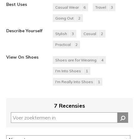
Best Uses
Casual Wear
6
Travel
3
Going Out
2
Describe Yourself
Stylish
3
Casual
2
Practical
2
View On Shoes
Shoes are for Wearing
4
I'm Into Shoes
1
I'm Really Into Shoes
1
7 Recensies