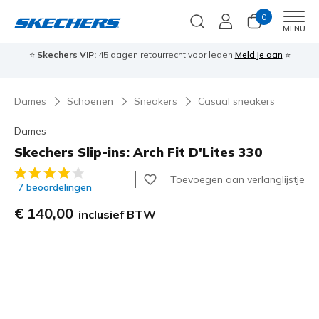
0
Men
MENU
⭐
Skechers VIP:
45 dagen retourrecht voor leden
Meld je aan
⭐
🎁
Dames
Schoenen
Sneakers
Casual sneakers
Dames
Skechers Slip-ins: Arch Fit D'Lites 330
4,4 van de 5 klantbeoordelingen
Toevoegen aan verlanglijstje
7 beoordelingen
€ 140,00
inclusief BTW