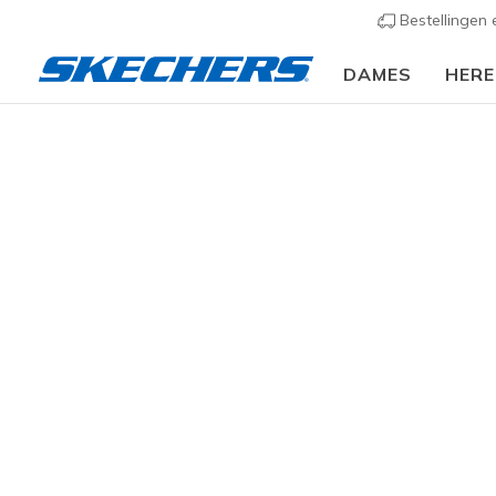
Bestellingen
DAMES
HER
Dames
Schoenen
Sneakers
Casual sneaker