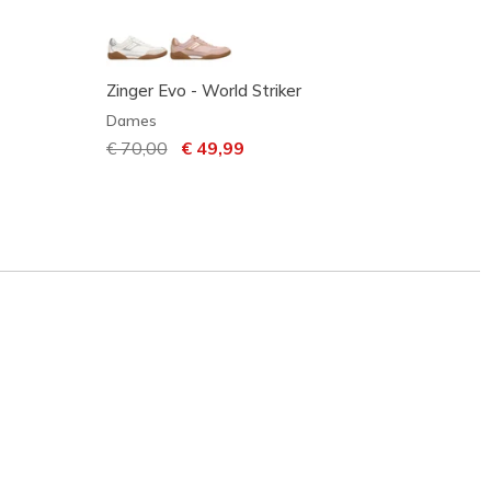
Zinger Evo - World Striker
Skeche
Ya Th
Dames
Dame
Prijs verlaagd van
€ 70,00
naar
€ 49,99
€ 61,