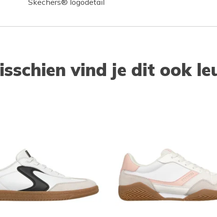
Skechers® logodetail
isschien vind je dit ook le