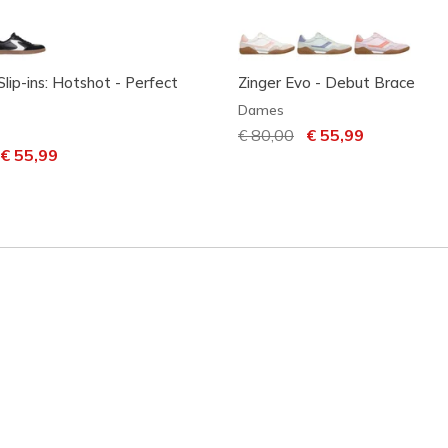
lip-ins: Hotshot - Perfect
Zinger Evo - Debut Brace
Dames
Prijs verlaagd van
€ 80,00
naar
€ 55,99
laagd van
aar
€ 55,99