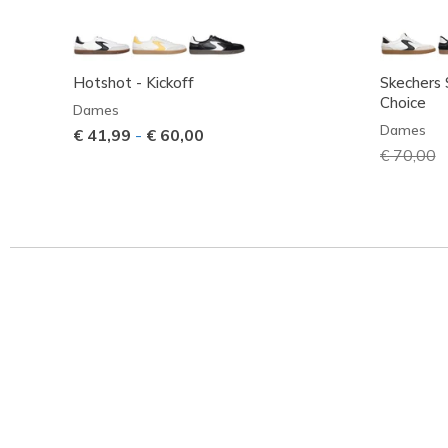
Hotshot - Kickoff
Skechers S
Choice
Dames
Dames
€ 41,99
-
€ 60,00
Prijs ver
€ 70,00
n