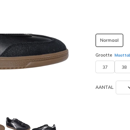
geselecte
Breedte
Normaal
Grootte
Maatta
37
38
AANTAL