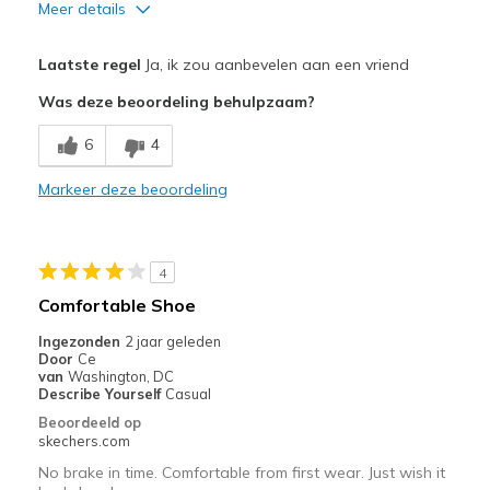
Meer details
Pluspunten
Laatste regel
Ja, ik zou aanbevelen aan een vriend
Attractive Design
Was deze beoordeling behulpzaam?
Comfortable
6
4
Stylish
Markeer deze beoordeling
Beste toepassingen
Casual Wear
4
Travel
Comfortable Shoe
Width
Feels true to width
Ingezonden
2 jaar geleden
Door
Ce
Sizing
Feels half size too small
van
Washington, DC
View On Shoes
Shoes are for Wearing
Describe Yourself
Casual
Beoordeeld op
skechers.com
No brake in time. Comfortable from first wear. Just wish it