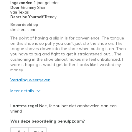
Ingezonden
1 jaar geleden
View On Shoes
Shoes are for Wearing
Door
Grammy Sher
van
Texas
Describe Yourself
Trendy
Beoordeeld op
skechers.com
The point of having a slip in is for convenience. The tongue
on this shoe is so puffy you can't just slip the shoe on. The
tongue shoves down into the shoe when putting it on. Then
you have to tug and fight to get it straightened out. . The
cushioning in the shoe almost makes me feel unbalanced. I
wore it hoping it would get better. Looks like I wasted my
money.
Vertaling weergeven
Meer details
Minpunten
Laatste regel
Nee, ik zou het niet aanbevelen aan een
Poor Cushioning
vriend
Was deze beoordeling behulpzaam?
Poor Quality