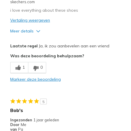
skechers.com
View On Shoes
Shoes are for Wearing
i love everything about these shoes
Vertaling weergeven
Meer details
Pluspunten
Laatste regel
Ja, ik zou aanbevelen aan een vriend
Comfortable
Was deze beoordeling behulpzaam?
Durable
1
0
Minpunten
Markeer deze beoordeling
Need Break In
Beste toepassingen
5
Casual Wear
Bob's
Width
Feels true to width
Ingezonden
1 jaar geleden
Sizing
Feels true to size
Door
Me
van
Pa