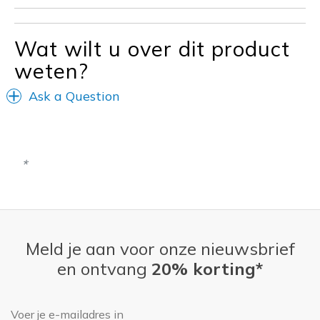
Travel
Wat wilt u over dit product
Width
Feels true to width
Sizing
Feels true to size
weten?
View On Shoes
I'm Into Shoes
Ask a Question
Meld je aan voor onze nieuwsbrief
en ontvang
20% korting*
E-mailadres