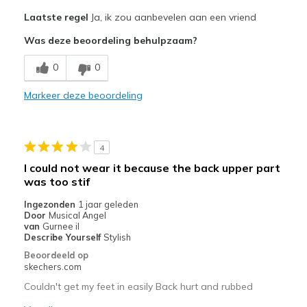
Pluspunten
Laatste regel
Ja, ik zou aanbevelen aan een vriend
Attractive Design
Was deze beoordeling behulpzaam?
Breathe Well
0
0
Comfortable
Markeer deze beoordeling
Durable
Stylish
4
Beste toepassingen
I could not wear it because the back upper part
was too stif
Casual Wear
Ingezonden
1 jaar geleden
Width
Feels true to width
Door
Musical Angel
van
Gurnee il
Sizing
Feels true to size
Describe Yourself
Stylish
Beoordeeld op
skechers.com
Couldn't get my feet in easily Back hurt and rubbed