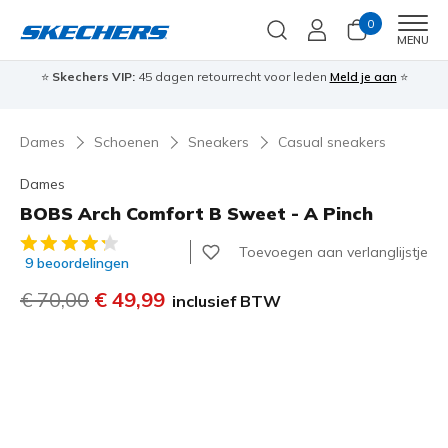
0
Men
MENU
⭐
Skechers VIP:
45 dagen retourrecht voor leden
Meld je aan
⭐
🎁
Dames
Schoenen
Sneakers
Casual sneakers
Dames
BOBS Arch Comfort B Sweet - A Pinch
3,7 van de 5 klantbeoordelingen
Toevoegen aan verlanglijstje
9 beoordelingen
Prijs verlaagd van
€ 70,00
naar
€ 49,99
inclusief BTW