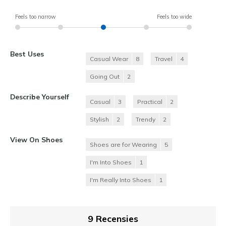
Feels too narrow
Feels too wide
Best Uses
Casual Wear
8
Travel
4
Going Out
2
Describe Yourself
Casual
3
Practical
2
Stylish
2
Trendy
2
View On Shoes
Shoes are for Wearing
5
I'm Into Shoes
1
I'm Really Into Shoes
1
9 Recensies