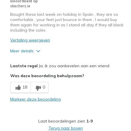
Beoordeeld op
skechers.ie
Width
Feels true to width
Bought these last week on holiday in Spain , they are so
Sizing
Feels true to size
comfortable , your feet just bounce in them , I would buy
View On Shoes
Shoes are for Wearing
them again for working in as I stand all day if they all black
including the soles
Vertaling weergeven
Meer details
Pluspunten
Laatste regel
Ja, ik zou aanbevelen aan een vriend
Attractive Design
Was deze beoordeling behulpzaam?
Comfortable
18
0
Durable
Markeer deze beoordeling
Stylish
Beste toepassingen
Laat beoordelingen zien
1-9
Casual Wear
Terug naar boven