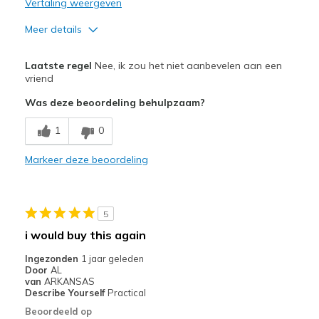
Vertaling weergeven
Meer details
Pluspunten
Laatste regel
Nee, ik zou het niet aanbevelen aan een
Attractive Design
vriend
Was deze beoordeling behulpzaam?
Breathe Well
1
0
Comfortable
Durable
Markeer deze beoordeling
Minpunten
Need Break In
5
i would buy this again
Beste toepassingen
Ingezonden
1 jaar geleden
Casual Wear
Door
AL
van
ARKANSAS
Width
Feels true to width
Describe Yourself
Practical
Sizing
Feels true to size
Beoordeeld op