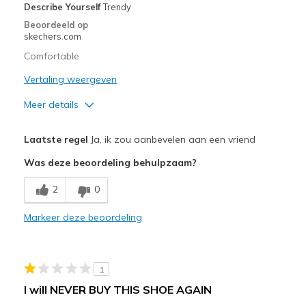
View On Shoes
Shoes are for Wearing
Describe Yourself
Trendy
Beoordeeld op
skechers.com
Comfortable
Vertaling weergeven
Meer details
Pluspunten
Laatste regel
Ja, ik zou aanbevelen aan een vriend
Attractive Design
Was deze beoordeling behulpzaam?
Comfortable
2
0
Stylish
Markeer deze beoordeling
Beste toepassingen
Casual Wear
1
Width
Feels true to width
I will NEVER BUY THIS SHOE AGAIN
Sizing
Feels true to size