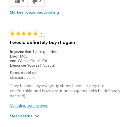
4
3
Width
Feels too narrow
Sizing
Feels half size too small
Markeer deze beoordeling
View On Shoes
I'm Really Into Shoes
5
I would definitely buy it again
Ingezonden
1 jaar geleden
Door
May
van
Walnut Creek, CA
Describe Yourself
Casual
Beoordeeld op
skechers.com
They became my everyday shoes because they are
comfortable and have great arch support (which I definitely
needed).
Vertaling weergeven
Meer details
Pluspunten