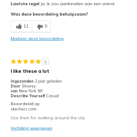
Laatste regel
Ja, ik zou aanbevelen aan een vriend
Attractive Design
Was deze beoordeling behulpzaam?
Comfortable
11
0
Stylish
Markeer deze beoordeling
Beste toepassingen
Casual Wear
5
Going Out
I like these a lot
Travel
Ingezonden
2 jaar geleden
Door
Shoesy
Width
Feels true to width
van
New York, NY
Describe Yourself
Casual
Sizing
Feels true to size
Beoordeeld op
skechers.com
Use them for walking around the city.
Vertaling weergeven