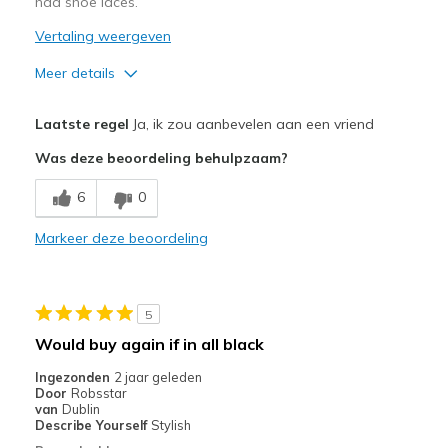
had shoe laces.
Vertaling weergeven
Meer details
Pluspunten
Laatste regel
Ja, ik zou aanbevelen aan een vriend
Attractive Design
Was deze beoordeling behulpzaam?
Comfortable
6
0
Stylish
Markeer deze beoordeling
Minpunten
Don't like bungee closure, needs shoe laces
5
Beste toepassingen
Would buy again if in all black
Casual Wear
Ingezonden
2 jaar geleden
Door
Robsstar
Going Out
van
Dublin
Describe Yourself
Stylish
Travel