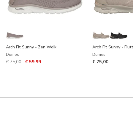
Arch Fit Sunny - Zen Walk
Arch Fit Sunny - Flut
Dames
Dames
Prijs verlaagd van
naar
€ 75,00
€ 59,99
€ 75,00