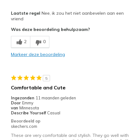
Minpunten
Laatste regel
Nee, ik zou het niet aanbevelen aan een
Poor Cushioning
vriend
Was deze beoordeling behulpzaam?
Beste toepassingen
Casual Wear
2
0
Width
Markeer deze beoordeling
Feels true to width
Sizing
Feels half size too big
View On Shoes
I'm Really Into Shoes
5
Comfortable and Cute
Ingezonden
11 maanden geleden
Door
Emmy
van
Minnesota
Describe Yourself
Casual
Beoordeeld op
skechers.com
These are very comfortable and stylish. They go well with