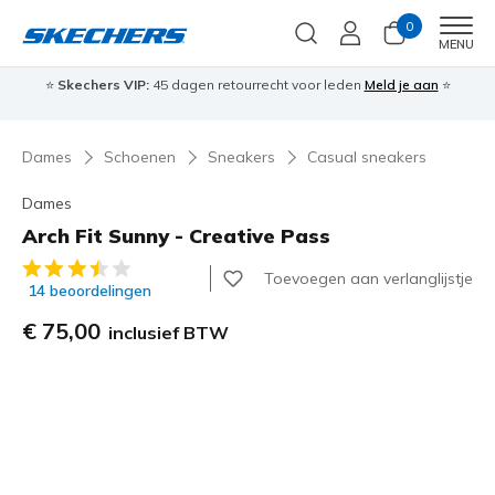
0
Men
MENU
⭐
Skechers VIP:
45 dagen retourrecht voor leden
Meld je aan
⭐
🎁
Dames
Schoenen
Sneakers
Casual sneakers
Dames
Arch Fit Sunny - Creative Pass
3,7 van de 5 klantbeoordelingen
Toevoegen aan verlanglijstje
14 beoordelingen
€ 75,00
inclusief BTW