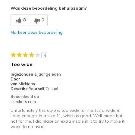
Was deze beoordeling behulpzaam?
Minpunten
No cushioning at sides of feet
8
0
Poor Quality
Markeer deze beoordeling
Slippery on wet floors 'cause plastic not rubber
Width
Feels true to width
4
Sizing
Feels true to size
Too wide
Ingezonden
1 jaar geleden
Door
J
van
Michigan
Describe Yourself
Casual
Beoordeeld op
skechers.com
Unfortunately this style is too wide for me. It's a wide B.
Long enough, in a size 11, which is good. Well-made but
not for me. I did place an extra insole in it to try to make it
work, to no avail.