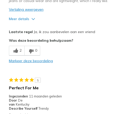
jeans or casual wear and are lightweight, which I really like.
Vertaling weergeven
Meer details
Pluspunten
Laatste regel
Ja, ik zou aanbevelen aan een vriend
Attractive Design
Was deze beoordeling behulpzaam?
Comfortable
2
0
Stylish
Markeer deze beoordeling
Beste toepassingen
Casual Wear
5
Width
Feels true to width
Perfect For Me
Sizing
Feels true to size
Ingezonden
11 maanden geleden
View On Shoes
I'm Into Shoes
Door
De
van
Kentucky
Describe Yourself
Trendy