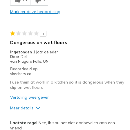
Markeer deze beoordeling
1
Dangerous on wet floors
Ingezonden
1 jaar geleden
Door
Del
van
Niagara Falls, ON
Beoordeeld op
skechers.ca
I use them at work in a kitchen so it is dangerous when they
slip on wet floors
Vertaling weergeven
Meer details
Pluspunten
Laatste regel
Nee, ik zou het niet aanbevelen aan een
Attractive Design
vriend