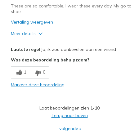
These are so comfortable, I wear these every day. My go to
shoe.
Vertaling weergeven
Meer details
Pluspunten
Laatste regel
Ja, ik zou aanbevelen aan een vriend
Attractive Design
Was deze beoordeling behulpzaam?
Breathe Well
1
0
Comfortable
Markeer deze beoordeling
Durable
Easy to slide on and off
Laat beoordelingen zien
1-10
Stylish
Terug naar boven
Beste toepassingen
volgende
»
Casual Wear