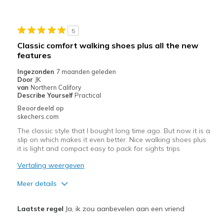
5
Classic comfort walking shoes plus all the new
features
Ingezonden
7 maanden geleden
Door
JK
van
Northern Califory
Describe Yourself
Practical
Beoordeeld op
skechers.com
The classic style that I bought long time ago. But now it is a
slip on which makes it even better. Nice walking shoes plus
it is light and compact easy to pack for sights trips
Vertaling weergeven
Meer details
Pluspunten
Laatste regel
Ja, ik zou aanbevelen aan een vriend
Attractive Design