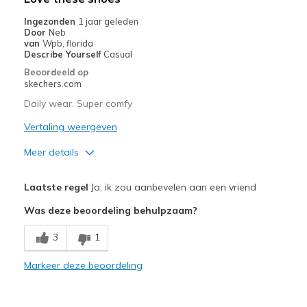
Gym
Ingezonden
1 jaar geleden
Door
Neb
Travel
van
Wpb, florida
Describe Yourself
Casual
Width
Feels true to width
Beoordeeld op
skechers.com
Sizing
Feels true to size
View On Shoes
Shoes are for Wearing
Daily wear. Super comfy
Vertaling weergeven
Meer details
Pluspunten
Laatste regel
Ja, ik zou aanbevelen aan een vriend
Attractive Design
Was deze beoordeling behulpzaam?
Breathe Well
3
1
Comfortable
Markeer deze beoordeling
Beste toepassingen
Casual Wear