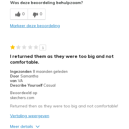
Was deze beoordeling behulpzaam?
Comfortable
0
0
Minpunten
Markeer deze beoordeling
Wear Out Quickly
Beste toepassingen
1
Casual Wear
I returned them as they were too big and not
Travel
comfortable.
Ingezonden
8 maanden geleden
Width
Feels true to width
Door
Samantha
Sizing
van
VA
Feels true to size
Describe Yourself
Casual
View On Shoes
Shoes are for Wearing
Beoordeeld op
skechers.com
Returned then as they were too big and not comfortable!
Vertaling weergeven
Meer details