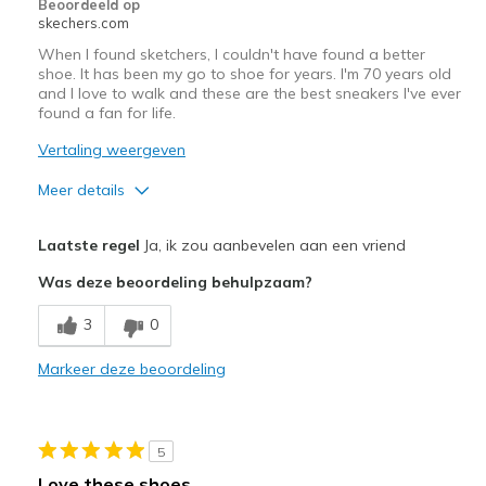
Beoordeeld op
skechers.com
When I found sketchers, I couldn't have found a better
shoe. It has been my go to shoe for years. I'm 70 years old
and I love to walk and these are the best sneakers I've ever
found a fan for life.
Vertaling weergeven
Meer details
Pluspunten
Laatste regel
Ja, ik zou aanbevelen aan een vriend
Attractive Design
Was deze beoordeling behulpzaam?
Breathe Well
3
0
Comfortable
Markeer deze beoordeling
Durable
Stylish
5
Beste toepassingen
Love these shoes