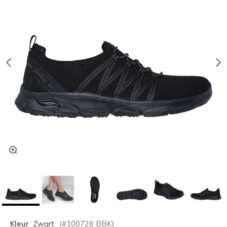
Kleur
Zwart
(#
100728
BBK
)