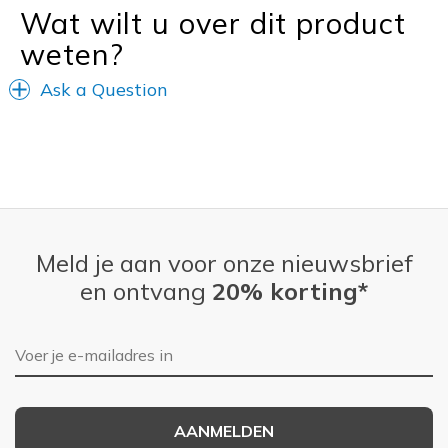
Wat wilt u over dit product
Going Out
weten?
Travel
Ask a Question
Width
Feels true to width
Sizing
Feels true to size
View On Shoes
Shoes are for Wearing
Meld je aan voor onze nieuwsbrief
en ontvang
20% korting*
E-mailadres
AANMELDEN