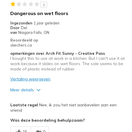
1
Travel
Dangerous on wet floors
Width
Feels true to width
Ingezonden
1 jaar geleden
Door
Del
Sizing
Feels true to size
van
Niagara Falls, ON
View On Shoes
Shoes are for Wearing
Beoordeeld op
skechers.ca
opmerkingen over Arch Fit Sunny - Creative Pass
I bought this to use at work in a kitchen. But I can't use it at
work because it slides on wet floors. The sole seems to be
made of plastic instead of rubber.
Vertaling weergeven
Meer details
Width
Feels true to width
Laatste regel
Nee, ik zou het niet aanbevelen aan een
Sizing
Feels true to size
vriend
Was deze beoordeling behulpzaam?
15
0