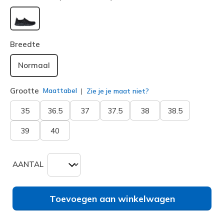
geselecteerd
Breedte
Normaal
Grootte
Maattabel
Zie je je maat niet?
35
36.5
37
37.5
38
38.5
39
40
AANTAL
Toevoegen aan winkelwagen