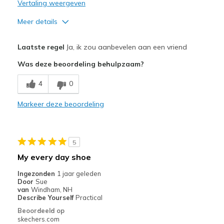
Vertaling weergeven
Meer details
Pluspunten
Laatste regel
Ja, ik zou aanbevelen aan een vriend
Attractive Design
Was deze beoordeling behulpzaam?
Comfortable
4
0
Durable
Markeer deze beoordeling
Beste toepassingen
Casual Wear
5
Width
Feels too wide
My every day shoe
View On Shoes
Shoes are for Wearing
Ingezonden
1 jaar geleden
Door
Sue
van
Windham, NH
Describe Yourself
Practical
Beoordeeld op
skechers.com