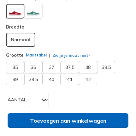
geselecteerd
Breedte
Normaal
Grootte
Maattabel
Zie je je maat niet?
35
36
37
37.5
38
38.5
39
39.5
40
41
42
AANTAL
Toevoegen aan winkelwagen