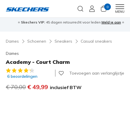
0
Men
MENU
⭐
Skechers VIP:
45 dagen retourrecht voor leden
Meld je aan
⭐
🎁
Dames
Schoenen
Sneakers
Casual sneakers
Dames
Academy - Court Charm
4,3 van de 5 klantbeoordelingen
Toevoegen aan verlanglijstje
6 beoordelingen
Prijs verlaagd van
€ 70,00
naar
€ 49,99
inclusief BTW