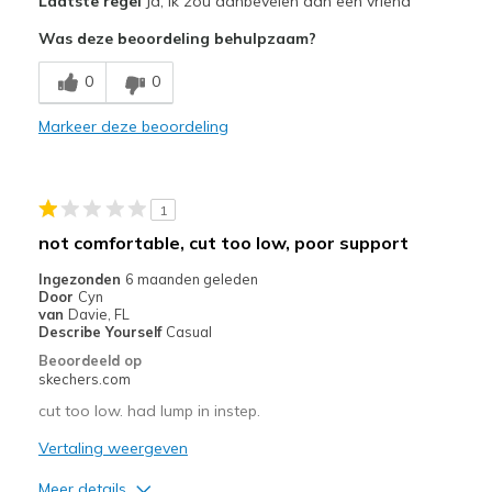
Laatste regel
Ja, ik zou aanbevelen aan een vriend
Attractive Design
Was deze beoordeling behulpzaam?
Breathe Well
0
0
Comfortable
Markeer deze beoordeling
Durable
Stylish
1
Beste toepassingen
not comfortable, cut too low, poor support
Casual Wear
Ingezonden
6 maanden geleden
Door
Cyn
Width
Feels true to width
van
Davie, FL
Describe Yourself
Casual
Sizing
Feels true to size
Beoordeeld op
View On Shoes
I'm Into Shoes
skechers.com
cut too low. had lump in instep.
Vertaling weergeven
Meer details