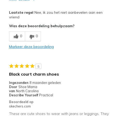
Minpunten
Laatste regel
Nee, ik zou het niet aanbevelen aan een
Poor Cushioning
vriend
Was deze beoordeling behulpzaam?
Poor Quality
0
0
Beste toepassingen
Casual Wear
Markeer deze beoordeling
Width
Feels true to width
Sizing
Feels true to size
5
View On Shoes
I'm Into Shoes
Black court charm shoes
Ingezonden
8 maanden geleden
Door
Shoe Mama
van
North Carolina
Describe Yourself
Practical
Beoordeeld op
skechers.com
These are cute shoes to wear with jeans or leggings. They