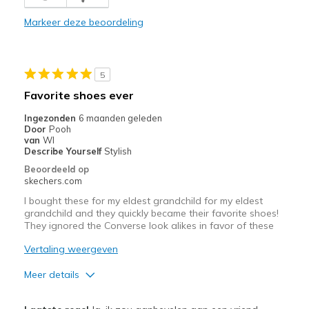
Comfortable
Markeer deze beoordeling
Durable
Stylish
5
Beste toepassingen
Favorite shoes ever
Casual Wear
Ingezonden
6 maanden geleden
Door
Pooh
Width
Feels true to width
van
WI
Describe Yourself
Stylish
Sizing
Feels true to size
Beoordeeld op
View On Shoes
Shoes are for Wearing
skechers.com
I bought these for my eldest grandchild for my eldest
grandchild and they quickly became their favorite shoes!
They ignored the Converse look alikes in favor of these
Vertaling weergeven
Meer details
Pluspunten