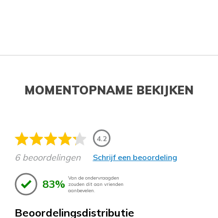
MOMENTOPNAME BEKIJKEN
4.2
6 beoordelingen
Schrijf een beoordeling
Van de ondervraagden
83%
zouden dit aan vrienden
aanbevelen.
Beoordelingsdistributie