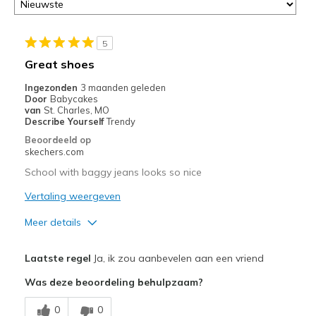
5
Great shoes
Ingezonden
3 maanden geleden
Door
Babycakes
van
St. Charles, MO
Describe Yourself
Trendy
Beoordeeld op
skechers.com
School with baggy jeans looks so nice
Vertaling weergeven
Meer details
Pluspunten
Laatste regel
Ja, ik zou aanbevelen aan een vriend
Attractive Design
Was deze beoordeling behulpzaam?
Breathe Well
0
0