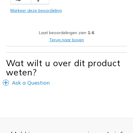
Minpunten
Markeer deze beoordeling
Poor Cushioning
Stiff
Laat beoordelingen zien
1-6
Beste toepassingen
Terug naar boven
Casual Wear
Width
Feels true to width
Wat wilt u over dit product
Sizing
Feels true to size
weten?
View On Shoes
I'm Into Shoes
Ask a Question