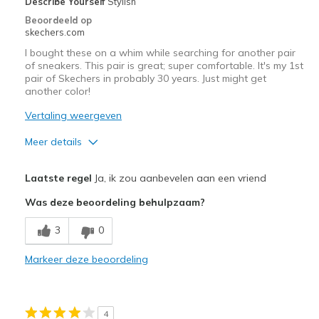
Describe Yourself
Stylish
Sizing
Feels true to size
Beoordeeld op
View On Shoes
I'm Into Shoes
skechers.com
I bought these on a whim while searching for another pair
of sneakers. This pair is great; super comfortable. It's my 1st
pair of Skechers in probably 30 years. Just might get
another color!
Vertaling weergeven
Meer details
Pluspunten
Laatste regel
Ja, ik zou aanbevelen aan een vriend
Attractive Design
Was deze beoordeling behulpzaam?
Comfortable
3
0
Stylish
Markeer deze beoordeling
Beste toepassingen
Casual Wear
4