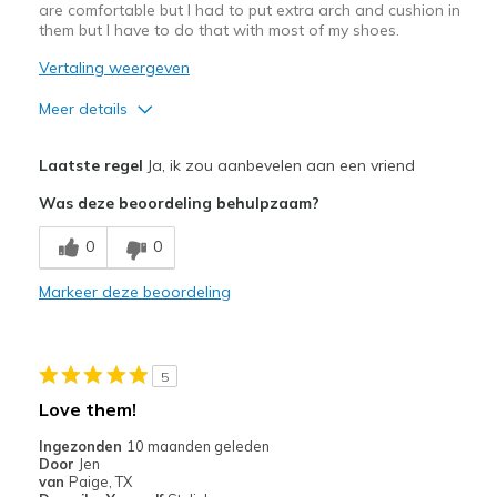
are comfortable but I had to put extra arch and cushion in
them but I have to do that with most of my shoes.
Vertaling weergeven
Meer details
Pluspunten
Laatste regel
Ja, ik zou aanbevelen aan een vriend
Attractive Design
Was deze beoordeling behulpzaam?
Comfortable
0
0
Stylish
Markeer deze beoordeling
Minpunten
Poor Cushioning
5
Beste toepassingen
Love them!
Casual Wear
Ingezonden
10 maanden geleden
Door
Jen
Width
Feels true to width
van
Paige, TX