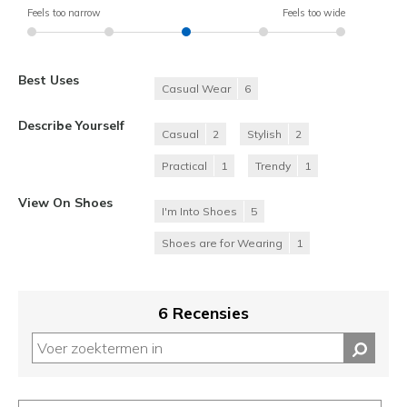
Feels too narrow
Feels too wide
Best Uses
Casual Wear
6
Describe Yourself
Casual
2
Stylish
2
Practical
1
Trendy
1
View On Shoes
I'm Into Shoes
5
Shoes are for Wearing
1
6 Recensies