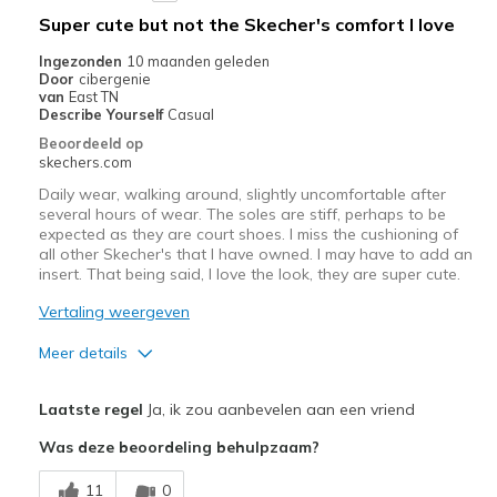
Width
Feels true to width
Super cute but not the Skecher's comfort I love
Sizing
Feels true to size
Ingezonden
10 maanden geleden
View On Shoes
I'm Into Shoes
Door
cibergenie
van
East TN
Describe Yourself
Casual
Beoordeeld op
skechers.com
Daily wear, walking around, slightly uncomfortable after
several hours of wear. The soles are stiff, perhaps to be
expected as they are court shoes. I miss the cushioning of
all other Skecher's that I have owned. I may have to add an
insert. That being said, I love the look, they are super cute.
Vertaling weergeven
Meer details
Pluspunten
Laatste regel
Ja, ik zou aanbevelen aan een vriend
Attractive Design
Was deze beoordeling behulpzaam?
Stylish
11
0