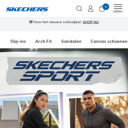
0
Men
MENU
🎒 Voor het nieuwe schooljaar:
SHOP NU
Slip-ins
Arch Fit
Sandalen
Canvas schoenen