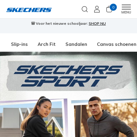
0
Men
MENU
🎒 Voor het nieuwe schooljaar:
SHOP NU
Slip-ins
Arch Fit
Sandalen
Canvas schoenen