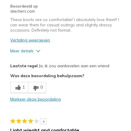
Beoordeeld op
skechers.com
These boots are so comfortable! I absolutely love them!! I
can wear them for casual outings and slightly dressy
occasions. Definitely not formal.
Vertaling weergeven
Meer details
Pluspunten
Laatste regel
Ja, ik zou aanbevelen aan een vriend
Attractive Design
Was deze beoordeling behulpzaam?
Breathe Well
1
0
Comfortable
Markeer deze beoordeling
Durable
Stylish
4
Beste toepassingen
Light wieght and comfortable