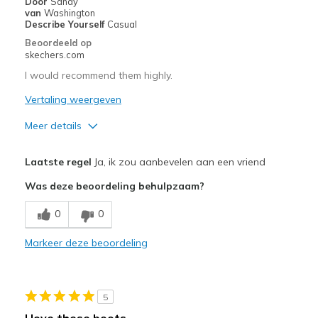
Door
Sandy
Sizing
Feels true to size
van
Washington
Describe Yourself
Casual
View On Shoes
I'm Really Into Shoes
Beoordeeld op
skechers.com
I would recommend them highly.
Vertaling weergeven
Meer details
Pluspunten
Laatste regel
Ja, ik zou aanbevelen aan een vriend
Attractive Design
Was deze beoordeling behulpzaam?
Breathe Well
0
0
Comfortable
Markeer deze beoordeling
Durable
Stylish
5
Beste toepassingen
I love these boots