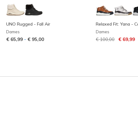
UNO Rugged - Fall Air
Relaxed Fit: Yana - C
Dames
Dames
Prijs verlaagd van
naar
-
€ 65,99
€ 95,00
€ 100,00
€ 69,99