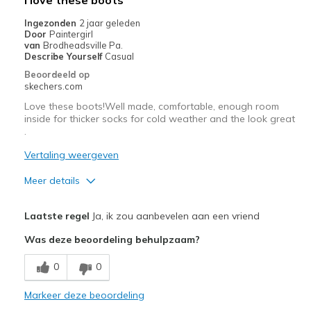
Casual Wear
Ingezonden
2 jaar geleden
Door
Paintergirl
Travel
van
Brodheadsville Pa.
Describe Yourself
Casual
Width
Feels true to width
Beoordeeld op
skechers.com
Sizing
Feels true to size
View On Shoes
I'm Into Shoes
Love these boots!Well made, comfortable, enough room
inside for thicker socks for cold weather and the look great
.
Vertaling weergeven
Meer details
Pluspunten
Laatste regel
Ja, ik zou aanbevelen aan een vriend
Attractive Design
Was deze beoordeling behulpzaam?
Comfortable
0
0
Durable
Markeer deze beoordeling
Stylish