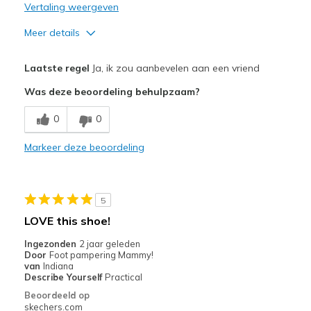
Vertaling weergeven
Meer details
Pluspunten
Laatste regel
Ja, ik zou aanbevelen aan een vriend
Attractive Design
Was deze beoordeling behulpzaam?
Breathe Well
0
0
Comfortable
Markeer deze beoordeling
Durable
Stylish
5
Beste toepassingen
LOVE this shoe!
Casual Wear
Ingezonden
2 jaar geleden
Door
Foot pampering Mammy!
Going Out
van
Indiana
Describe Yourself
Practical
Travel
Beoordeeld op
skechers.com