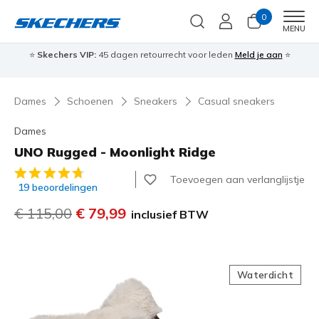
0
Men
MENU
⭐
Skechers VIP:
45 dagen retourrecht voor leden
Meld je aan
⭐
🎁
Dames
Schoenen
Sneakers
Casual sneakers
Dames
UNO Rugged - Moonlight Ridge
4,4 van de 5 klantbeoordelingen
Toevoegen aan verlanglijstje
19 beoordelingen
Prijs verlaagd van
€ 115,00
naar
€ 79,99
inclusief BTW
Waterdicht