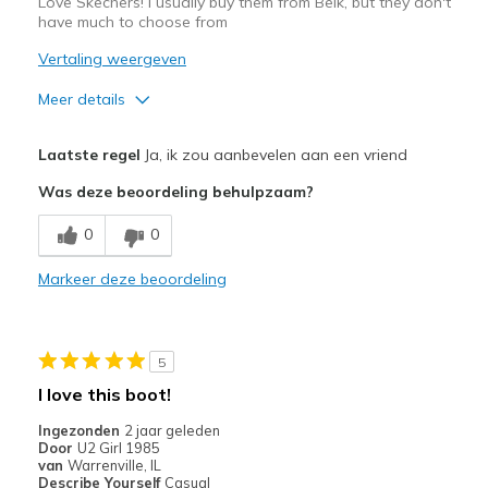
Love Skechers! I usually buy them from Belk, but they don't
have much to choose from
Vertaling weergeven
Meer details
Pluspunten
Laatste regel
Ja, ik zou aanbevelen aan een vriend
Attractive Design
Was deze beoordeling behulpzaam?
Comfortable
0
0
Stylish
Markeer deze beoordeling
Beste toepassingen
Casual Wear
5
Width
Feels true to width
I love this boot!
Sizing
Feels true to size
Ingezonden
2 jaar geleden
View On Shoes
I'm Into Shoes
Door
U2 Girl 1985
van
Warrenville, IL
Describe Yourself
Casual