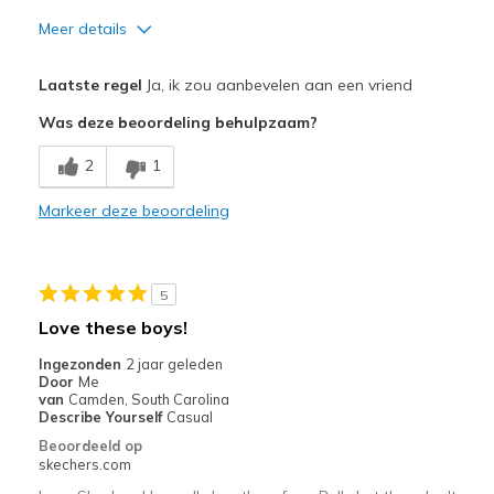
Meer details
Pluspunten
Laatste regel
Ja, ik zou aanbevelen aan een vriend
Attractive Design
Was deze beoordeling behulpzaam?
Comfortable
2
1
Durable
Markeer deze beoordeling
Stylish
Beste toepassingen
5
Casual Wear
Love these boys!
Travel
Ingezonden
2 jaar geleden
Door
Me
Sizing
Feels true to size
van
Camden, South Carolina
Describe Yourself
Casual
View On Shoes
Shoes are for Wearing
Beoordeeld op
skechers.com