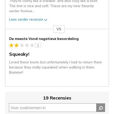
They're comfy like a sneaker, and also cozy like a boot.
The trim is nice and soft. These are my new favorite
winter footwe
...
Lees verder recensie
VS
Je
content
De meeste Vond negatieve beoordeling
wordt
2
momenteel
gemigreerd
Squeaky!
naar
Loved these boots but unfortunately I had to return them
de
because they really squeaked when walking in them.
niejee
Bummer!
page_id.
Je
kunt
de
status
19 Recensies
van
je
migratie