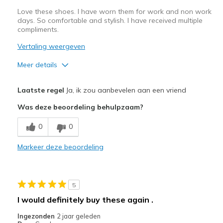
Width
Feels true to width
Love these shoes. I have worn them for work and non work
Sizing
Feels true to size
days. So comfortable and stylish. I have received multiple
compliments.
View On Shoes
I'm Into Shoes
Vertaling weergeven
Meer details
Pluspunten
Laatste regel
Ja, ik zou aanbevelen aan een vriend
Attractive Design
Was deze beoordeling behulpzaam?
Breathe Well
0
0
Comfortable
Markeer deze beoordeling
Durable
Stylish
5
Beste toepassingen
I would definitely buy these again .
Casual Wear
Ingezonden
2 jaar geleden