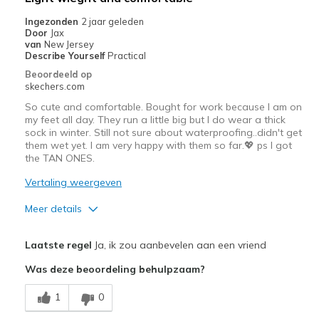
Casual Wear
Ingezonden
2 jaar geleden
Door
Jax
Going Out
van
New Jersey
Describe Yourself
Practical
Width
Feels true to width
Beoordeeld op
skechers.com
Sizing
Feels true to size
View On Shoes
Shoes are for Wearing
So cute and comfortable. Bought for work because I am on
my feet all day. They run a little big but I do wear a thick
sock in winter. Still not sure about waterproofing..didn't get
them wet yet. I am very happy with them so far.💖 ps I got
the TAN ONES.
Vertaling weergeven
Meer details
Pluspunten
Laatste regel
Ja, ik zou aanbevelen aan een vriend
Attractive Design
Was deze beoordeling behulpzaam?
Comfortable
1
0
Stylish