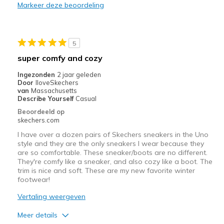
Markeer deze beoordeling
Beste toepassingen
Casual Wear
5
Work
super comfy and cozy
Width
Feels true to width
Ingezonden
2 jaar geleden
Door
IloveSkechers
Sizing
Feels half size too big
van
Massachusetts
View On Shoes
Shoes are for Wearing
Describe Yourself
Casual
Beoordeeld op
skechers.com
I have over a dozen pairs of Skechers sneakers in the Uno
style and they are the only sneakers I wear because they
are so comfortable. These sneaker/boots are no different.
They're comfy like a sneaker, and also cozy like a boot. The
trim is nice and soft. These are my new favorite winter
footwear!
Vertaling weergeven
Meer details