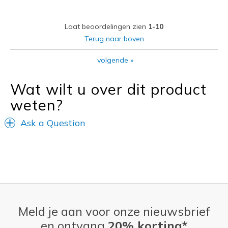
Beste toepassingen
Laat beoordelingen zien
1-10
Casual Wear
Terug naar boven
Going Out
volgende
»
Width
Feels true to width
Wat wilt u over dit product
Sizing
Feels true to size
weten?
View On Shoes
Shoes are for Wearing
Ask a Question
Meld je aan voor onze nieuwsbrief
en ontvang
20% korting*