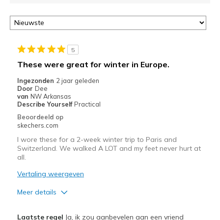
controleren
op
deze
page
of
5
door
These were great for winter in Europe.
<a
href="javascript:location.href=location.pathname;">hier</a>
Ingezonden
2 jaar geleden
de
Door
Dee
van
NW Arkansas
page
Describe Yourself
Practical
met
Beoordeeld op
de
skechers.com
migratiegeschiedenis
I wore these for a 2-week winter trip to Paris and
van
Switzerland. We walked A LOT and my feet never hurt at
de
all.
page_id
te
Vertaling weergeven
bezoeken.
Meer details
Pluspunten
Laatste regel
Ja, ik zou aanbevelen aan een vriend