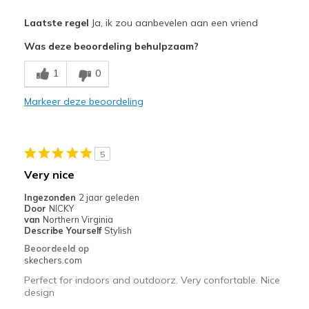
Pluspunten
Laatste regel
Ja, ik zou aanbevelen aan een vriend
Attractive Design
Was deze beoordeling behulpzaam?
Comfortable
1
0
Stylish
Markeer deze beoordeling
Width
Feels true to width
Sizing
Feels true to size
View On Shoes
I'm Really Into Shoes
5
Very nice
Ingezonden
2 jaar geleden
Door
NICKY
van
Northern Virginia
Describe Yourself
Stylish
Beoordeeld op
skechers.com
Perfect for indoors and outdoorz. Very confortable. Nice
design