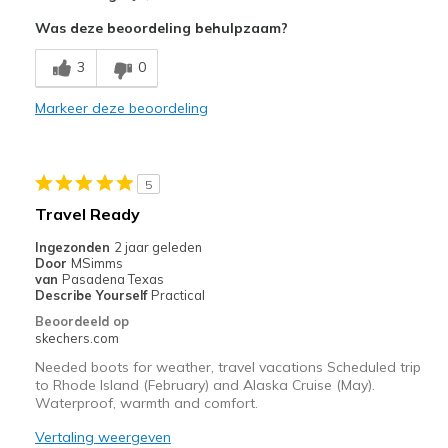
Attractive Design
Was deze beoordeling behulpzaam?
Breathe Well
3
0
Comfortable
Markeer deze beoordeling
Durable
Stylish
5
Width
Feels true to width
Travel Ready
Sizing
Feels true to size
Ingezonden
2 jaar geleden
View On Shoes
I'm Into Shoes
Door
MSimms
van
Pasadena Texas
Describe Yourself
Practical
Beoordeeld op
skechers.com
Needed boots for weather, travel vacations Scheduled trip
to Rhode Island (February) and Alaska Cruise (May).
Waterproof, warmth and comfort.
Vertaling weergeven