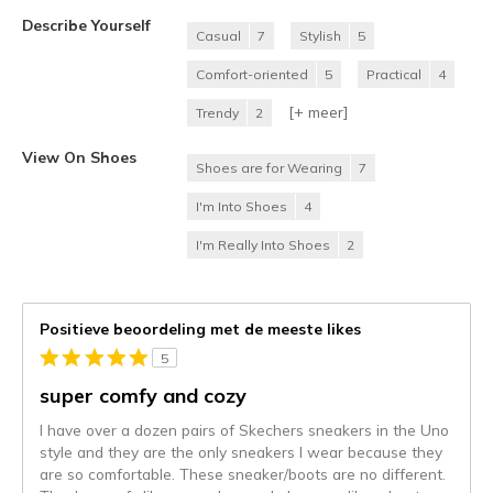
Describe Yourself
Casual
7
Stylish
5
Comfort-oriented
5
Practical
4
[+
meer
]
Trendy
2
View On Shoes
Shoes are for Wearing
7
I'm Into Shoes
4
I'm Really Into Shoes
2
Positieve beoordeling met de meeste likes
5
super comfy and cozy
I have over a dozen pairs of Skechers sneakers in the Uno
style and they are the only sneakers I wear because they
are so comfortable. These sneaker/boots are no different.