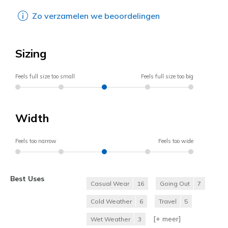
Zo verzamelen we beoordelingen
Sizing
Feels full size too small
Feels full size too big
Width
Feels too narrow
Feels too wide
Best Uses
Casual Wear
16
Going Out
7
Cold Weather
6
Travel
5
[+
meer
]
Wet Weather
3