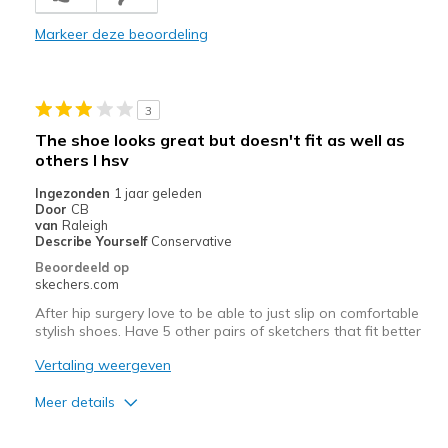
Stylish
Markeer deze beoordeling
Minpunten
Poor Cushioning
3
Beste toepassingen
The shoe looks great but doesn't fit as well as
Casual Wear
others I hsv
Ingezonden
1 jaar geleden
Going Out
Door
CB
van
Raleigh
Travel
Describe Yourself
Conservative
Beoordeeld op
View On Shoes
I'm Into Shoes
skechers.com
After hip surgery love to be able to just slip on comfortable
stylish shoes. Have 5 other pairs of sketchers that fit better
Vertaling weergeven
Meer details
Pluspunten