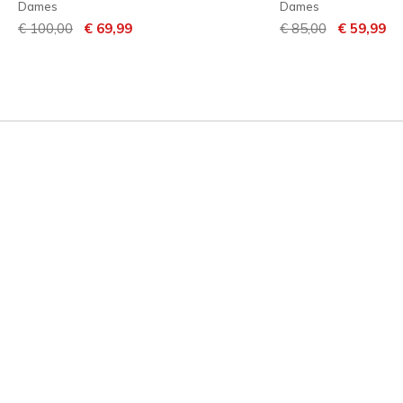
Dames
Dames
Prijs verlaagd van
naar
Prijs verlaagd van
naar
€ 100,00
€ 69,99
€ 85,00
€ 59,99