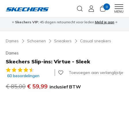
0
Men
MENU
⭐
Skechers VIP:
45 dagen retourrecht voor leden
Meld je aan
⭐
🎁
Dames
Schoenen
Sneakers
Casual sneakers
Dames
Skechers Slip-ins: Virtue - Sleek
3,3 van de 5 klantbeoordelingen
Toevoegen aan verlanglijstje
60 beoordelingen
Prijs verlaagd van
€ 85,00
naar
€ 59,99
inclusief BTW