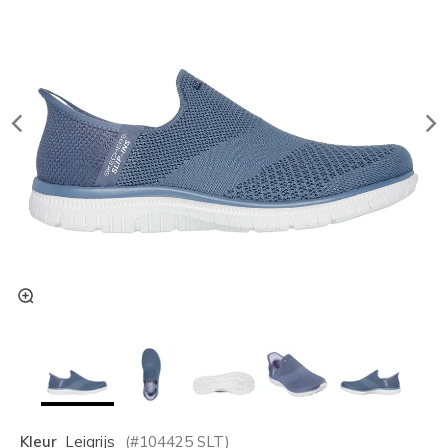
Kleur
Leigrijs
(#
104425
SLT
)