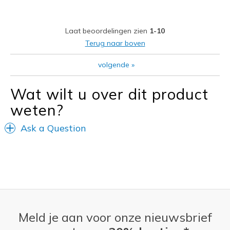
Beste toepassingen
Laat beoordelingen zien
1-10
Casual Wear
Terug naar boven
Travel
volgende
»
Width
Feels true to width
Wat wilt u over dit product
Sizing
Feels true to size
weten?
View On Shoes
I'm Really Into Shoes
Ask a Question
Meld je aan voor onze nieuwsbrief