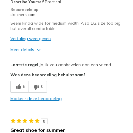
Describe Yourself
Practical
Beoordeeld op
skechers.com
Seem kinda wide for medium width. Also 1/2 size too big
but overall comfortable.
Vertaling weergeven
Meer details
Pluspunten
Laatste regel
Ja, ik zou aanbevelen aan een vriend
Attractive Design
Was deze beoordeling behulpzaam?
Breathe Well
8
0
Comfortable
Markeer deze beoordeling
Beste toepassingen
Casual Wear
5
Travel
Great shoe for summer