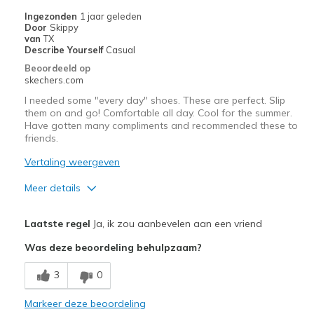
Width
Feels too wide
Ingezonden
1 jaar geleden
Door
Skippy
Sizing
Feels half size too big
van
TX
View On Shoes
Shoes are for Wearing
Describe Yourself
Casual
Beoordeeld op
skechers.com
I needed some "every day" shoes. These are perfect. Slip
them on and go! Comfortable all day. Cool for the summer.
Have gotten many compliments and recommended these to
friends.
Vertaling weergeven
Meer details
Pluspunten
Laatste regel
Ja, ik zou aanbevelen aan een vriend
Attractive Design
Was deze beoordeling behulpzaam?
Breathe Well
3
0
Comfortable
Markeer deze beoordeling
Stylish