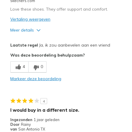
skechers.com
Love these shoes. They offer support and comfort.
Vertaling weergeven
Meer details
Pluspunten
Laatste regel
Ja, ik zou aanbevelen aan een vriend
Comfortable
Was deze beoordeling behulpzaam?
Beste toepassingen
4
0
Casual Wear
Markeer deze beoordeling
Travel
Width
Feels true to width
4
Sizing
Feels true to size
I would buy in a different size.
View On Shoes
Shoes are for Wearing
Ingezonden
1 jaar geleden
Door
Rainy
van
San Antonio TX