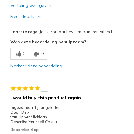
Vertaling weergeven
Meer details
Pluspunten
Laatste regel
Ja, ik zou aanbevelen aan een vriend
Breathe Well
Was deze beoordeling behulpzaam?
Comfortable
2
0
Durable
Markeer deze beoordeling
Beste toepassingen
Casual Wear
5
Going Out
I would buy this product again
Width
Feels true to width
Ingezonden
1 jaar geleden
Door
Deb
Sizing
Feels true to size
van
Upper Michigan
View On Shoes
Shoes are for Wearing
Describe Yourself
Casual
Beoordeeld op