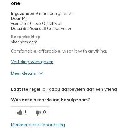
one!
Ingezonden
9 maanden geleden
Door
P. J.
van
Otter Creek Outlet Mall
Describe Yourself
Conservative
Beoordeeld op
skechers.com
Comfortable, affordable, wear it with anything.
Vertaling weergeven
Meer details
Pluspunten
Laatste regel
Ja, ik zou aanbevelen aan een vriend
Attractive Design
Was deze beoordeling behulpzaam?
Breathe Well
1
0
Comfortable
Markeer deze beoordeling
Durable