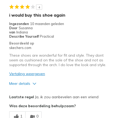
Stylish
4
Beste toepassingen
i would buy this shoe again
Casual Wear
Ingezonden
10 maanden geleden
Door
Susanna
Going Out
van
Indiana
Describe Yourself
Practical
Travel
Beoordeeld op
skechers.com
Width
Feels true to width
These shoes are wonderful for fit and style. They dont
Sizing
Feels true to size
seem as cushioned on the sole of the shoe and not as
supported through the arch. I do love the look and style.
View On Shoes
Shoes are for Wearing
Vertaling weergeven
Meer details
Pluspunten
Laatste regel
Ja, ik zou aanbevelen aan een vriend
Attractive Design
Was deze beoordeling behulpzaam?
Breathe Well
1
0