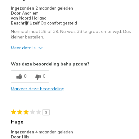
Ingezonden
2 maanden geleden
Door
Anoniem
van
Noord Holland
Beschrijf Uzelf
Op comfort gesteld
Normaal maat 38 of 39. Nu was 38 te groot en te wijd. Dus
kleiner bestellen.
Meer details
Pluspunten
Was deze beoordeling behulpzaam?
Leuk model
0
0
Beste toepassingen
Markeer deze beoordeling
Informele kleding
Maat
Lijkt een volledige maat te groot
3
Huge
Ingezonden
4 maanden geleden
Door
Hils