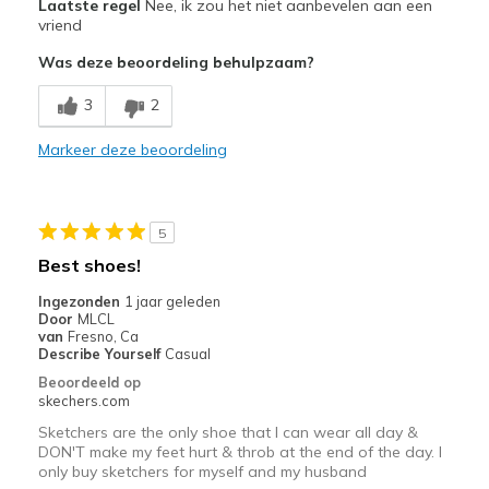
Laatste regel
Nee, ik zou het niet aanbevelen aan een
Attractive Design
vriend
Was deze beoordeling behulpzaam?
Comfortable
3
2
Stylish
Markeer deze beoordeling
Beste toepassingen
Casual Wear
Width
Feels too wide
5
Sizing
Feels half size too big
Best shoes!
View On Shoes
Shoes are for Wearing
Ingezonden
1 jaar geleden
Door
MLCL
van
Fresno, Ca
Describe Yourself
Casual
Beoordeeld op
skechers.com
Sketchers are the only shoe that I can wear all day &
DON'T make my feet hurt & throb at the end of the day. I
only buy sketchers for myself and my husband