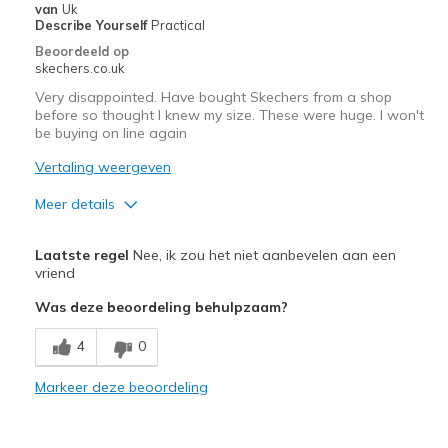
van
Uk
Describe Yourself
Practical
Beoordeeld op
skechers.co.uk
Very disappointed. Have bought Skechers from a shop
before so thought I knew my size. These were huge. I won't
be buying on line again
Vertaling weergeven
Meer details
Pluspunten
Laatste regel
Nee, ik zou het niet aanbevelen aan een
Attractive Design
vriend
Was deze beoordeling behulpzaam?
Beste toepassingen
Casual Wear
4
0
Width
Markeer deze beoordeling
Feels too wide
Sizing
Feels full size too big
View On Shoes
Shoes are for Wearing