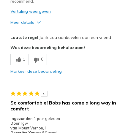
recommend.
View On Shoes
Shoes are for Wearing
Vertaling weergeven
Meer details
Pluspunten
Laatste regel
Ja, ik zou aanbevelen aan een vriend
Attractive Design
Was deze beoordeling behulpzaam?
Comfortable
1
0
Love the lilac color
Markeer deze beoordeling
Stylish
Beste toepassingen
5
Casual Wear
So comfortable! Bobs has come a long way in
comfort
Travel
Ingezonden
1 jaar geleden
Width
Feels true to width
Door
Jgw
van
Mount Vernon, Il
Sizing
Feels true to size
Describe Yourself
Casual