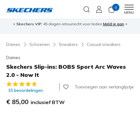
0
Men
MENU
⭐
Skechers VIP:
45 dagen retourrecht voor leden
Meld je aan
⭐
🎁
Dames
Schoenen
Sneakers
Casual sneakers
Dames
Skechers Slip-ins: BOBS Sport Arc Waves
2.0 - Now It
5 van de 5 klantbeoordelingen
Toevoegen aan verlanglijstje
15 beoordelingen
€ 85,00
inclusief BTW