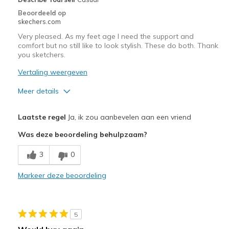
View On Shoes
I'm Into Shoes
Beoordeeld op
skechers.com
Very pleased. As my feet age I need the support and
comfort but no still like to look stylish. These do both. Thank
you sketchers.
Vertaling weergeven
Meer details
Pluspunten
Laatste regel
Ja, ik zou aanbevelen aan een vriend
Attractive Design
Was deze beoordeling behulpzaam?
Comfortable
3
0
Stylish
Markeer deze beoordeling
Beste toepassingen
Casual Wear
5
Travel