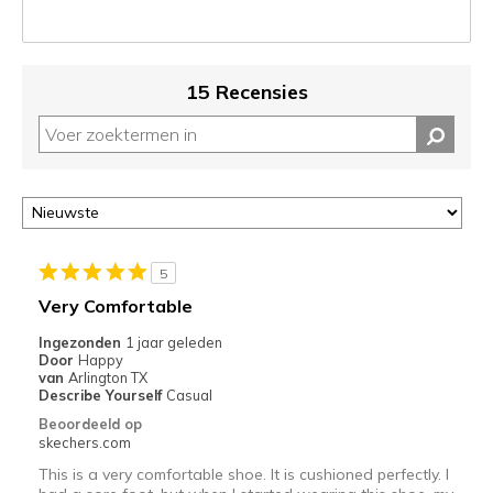
niejee
page_id.
Je
kunt
15 Recensies
de
status
van
je
migratie
controleren
op
deze
5
page
Very Comfortable
of
door
Ingezonden
1 jaar geleden
<a
Door
Happy
van
Arlington TX
href="javascript:location.href=location.pathname;">hier</a>
Describe Yourself
Casual
de
Beoordeeld op
page
skechers.com
met
de
This is a very comfortable shoe. It is cushioned perfectly. I