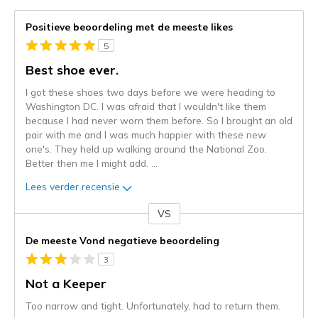
Positieve beoordeling met de meeste likes
5
Best shoe ever.
I got these shoes two days before we were heading to
Washington DC. I was afraid that I wouldn't like them
because I had never worn them before. So I brought an old
pair with me and I was much happier with these new
one's. They held up walking around the National Zoo.
Better then me I might add.
...
Lees verder recensie
VS
Je
content
De meeste Vond negatieve beoordeling
wordt
3
momenteel
gemigreerd
Not a Keeper
naar
Too narrow and tight. Unfortunately, had to return them.
de