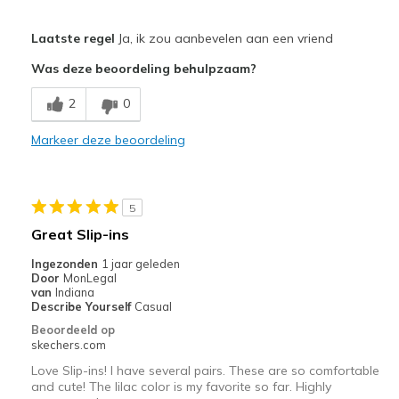
Pluspunten
Laatste regel
Ja, ik zou aanbevelen aan een vriend
Attractive Design
Was deze beoordeling behulpzaam?
Breathe Well
2
0
Comfortable
Markeer deze beoordeling
Durable
Stylish
5
Beste toepassingen
Great Slip-ins
Casual Wear
Ingezonden
1 jaar geleden
Door
MonLegal
Going Out
van
Indiana
Describe Yourself
Casual
Travel
Beoordeeld op
skechers.com
Width
Feels true to width
Love Slip-ins! I have several pairs. These are so comfortable
Sizing
Feels true to size
and cute! The lilac color is my favorite so far. Highly