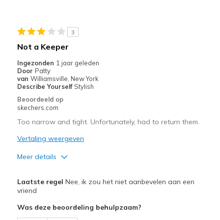
Stylish
Beste toepassingen
3
Casual Wear
Not a Keeper
Going Out
Ingezonden
1 jaar geleden
Door
Patty
Width
Feels true to width
van
Williamsville, New York
Describe Yourself
Stylish
Sizing
Feels true to size
Beoordeeld op
View On Shoes
Shoes are for Wearing
skechers.com
Too narrow and tight. Unfortunately, had to return them.
Vertaling weergeven
Meer details
Pluspunten
Laatste regel
Nee, ik zou het niet aanbevelen aan een
Stylish
vriend
Was deze beoordeling behulpzaam?
Minpunten