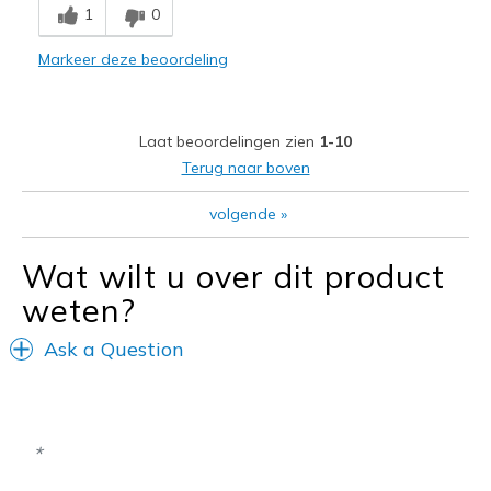
Too narrow
1
0
Beste toepassingen
Markeer deze beoordeling
Casual Wear
Width
Feels too narrow
Laat beoordelingen zien
1-10
Sizing
Feels true to size
Terug naar boven
View On Shoes
I'm Really Into Shoes
volgende
»
Wat wilt u over dit product
weten?
Ask a Question