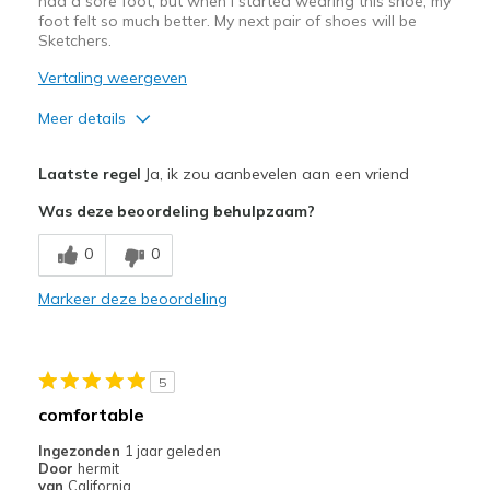
had a sore foot, but when I started wearing this shoe, my
migratiegeschiedenis
foot felt so much better. My next pair of shoes will be
van
Sketchers.
de
page_id
Vertaling weergeven
te
Meer details
bezoeken.
Pluspunten
Laatste regel
Ja, ik zou aanbevelen aan een vriend
Attractive Design
Was deze beoordeling behulpzaam?
Comfortable
0
0
Stylish
Markeer deze beoordeling
Beste toepassingen
Casual Wear
5
Walking
comfortable
Width
Feels true to width
Ingezonden
1 jaar geleden
Door
hermit
Sizing
Feels true to size
van
California