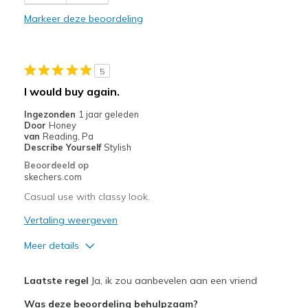
Comfortable
Markeer deze beoordeling
Durable
Stylish
5
The bestest walking shoe I have.
I would buy again.
Beste toepassingen
Ingezonden
1 jaar geleden
Door
Honey
Casual Wear
van
Reading, Pa
Describe Yourself
Stylish
Going Out
Beoordeeld op
skechers.com
Travel
Casual use with classy look.
Walking around Smithsonian museums
Vertaling weergeven
Width
Feels true to width
Meer details
Sizing
Feels true to size
Pluspunten
View On Shoes
I'm Into Shoes
Laatste regel
Ja, ik zou aanbevelen aan een vriend
Attractive Design
Was deze beoordeling behulpzaam?