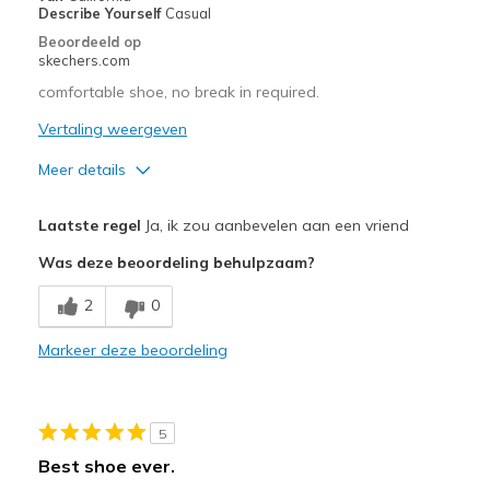
View On Shoes
I'm Into Shoes
Describe Yourself
Casual
Beoordeeld op
skechers.com
comfortable shoe, no break in required.
Vertaling weergeven
Meer details
Pluspunten
Laatste regel
Ja, ik zou aanbevelen aan een vriend
Attractive Design
Was deze beoordeling behulpzaam?
Breathe Well
2
0
Comfortable
Markeer deze beoordeling
Durable
Stylish
5
Beste toepassingen
Best shoe ever.
Casual Wear