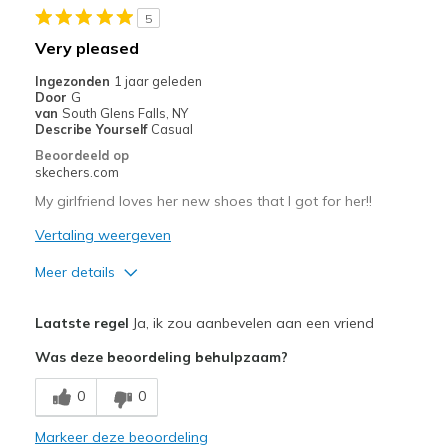
5
Beste toepassingen
Very pleased
Casual Wear
Ingezonden
1 jaar geleden
Door
G
Width
Feels true to width
van
South Glens Falls, NY
Describe Yourself
Casual
Sizing
Feels true to size
Beoordeeld op
View On Shoes
Shoes are for Wearing
skechers.com
My girlfriend loves her new shoes that I got for her!!
Vertaling weergeven
Meer details
Pluspunten
Laatste regel
Ja, ik zou aanbevelen aan een vriend
Attractive Design
Was deze beoordeling behulpzaam?
Breathe Well
0
0
Comfortable
Markeer deze beoordeling