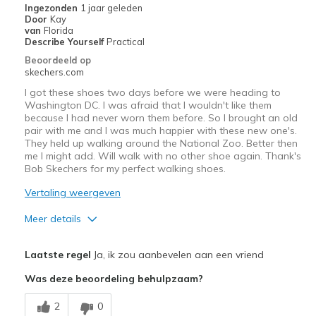
Ingezonden
1 jaar geleden
Door
Kay
Width
Feels true to width
van
Florida
Describe Yourself
Practical
Sizing
Feels true to size
Beoordeeld op
View On Shoes
Shoes are for Wearing
skechers.com
I got these shoes two days before we were heading to
Washington DC. I was afraid that I wouldn't like them
because I had never worn them before. So I brought an old
pair with me and I was much happier with these new one's.
They held up walking around the National Zoo. Better then
me I might add. Will walk with no other shoe again. Thank's
Bob Skechers for my perfect walking shoes.
Vertaling weergeven
Meer details
Pluspunten
Laatste regel
Ja, ik zou aanbevelen aan een vriend
Attractive Design
Was deze beoordeling behulpzaam?
Breathe Well
2
0