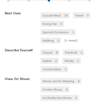
Best Uses
Casual Wear
15
Travel
7
Going Out
3
Special Occasions
1
[+
meer
]
Walking
1
Describe Yourself
Casual
8
Practical
2
Stylish
2
Trendy
2
Conservative
1
View On Shoes
Shoes are for Wearing
6
I'm Into Shoes
5
I'm Really Into Shoes
3