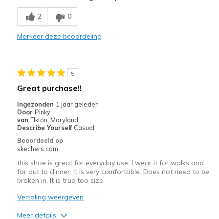
Comfortable
2
0
Stylish
Markeer deze beoordeling
Beste toepassingen
Casual Wear
5
Travel
Great purchase!!
Width
Feels true to width
Ingezonden
1 jaar geleden
Door
Pinky
Sizing
Feels true to size
van
Elkton, Maryland
View On Shoes
I'm Really Into Shoes
Describe Yourself
Casual
Beoordeeld op
skechers.com
this shoe is great for everyday use. I wear it for walks and
for out to dinner. It is very comfortable. Does not need to be
broken in. It is true too size.
Vertaling weergeven
Meer details