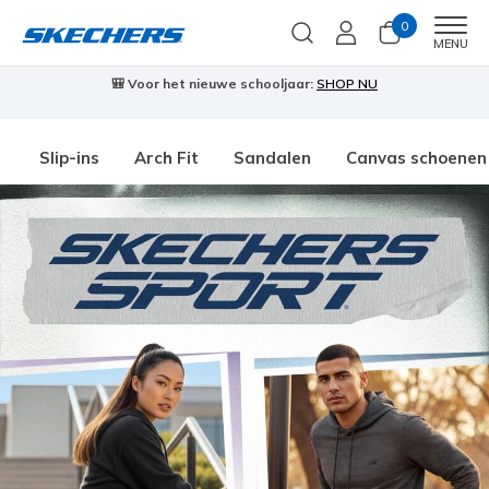
0
Men
MENU
🎒 Voor het nieuwe schooljaar:
SHOP NU
Slip-ins
Arch Fit
Sandalen
Canvas schoenen