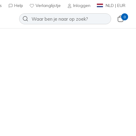
s
Help
Verlanglijstje
Inloggen
NLD | EUR
0
 Dynamight - Fast
Toevoegen aan verlanglijstje
een beoordelingen
antbeoordelingen
inclusief BTW
12947
NVY
)