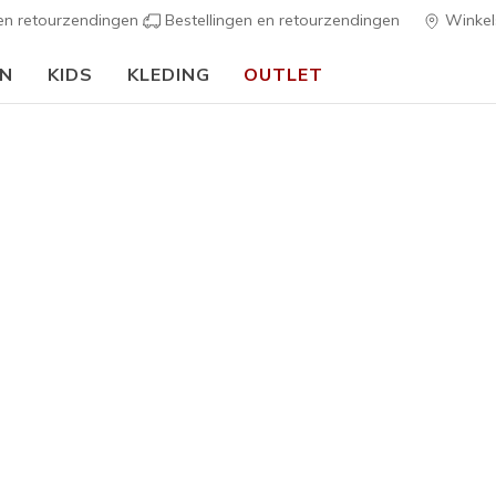
 en retourzendingen
Bestellingen en retourzendingen
Winkel
EN
KIDS
KLEDING
OUTLET
⭐
Skechers VIP:
45 dagen retourrecht voor leden
Meld je aan
⭐
s
Dames
Skech-Air
G
3,7 van de 5 kl
€ 70,00
Kleur
Marine
(#