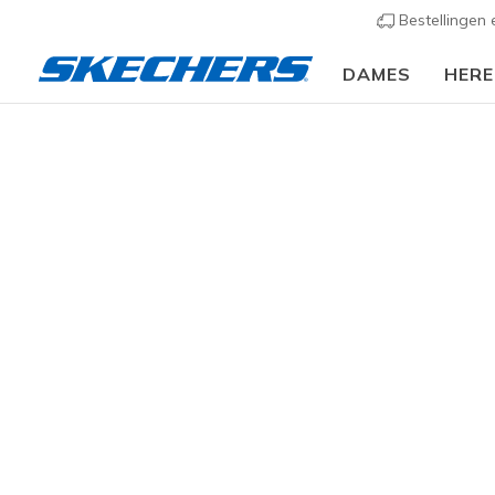
Bestellingen
DAMES
HER
Dames
Schoenen
Sneakers
Casual sneaker