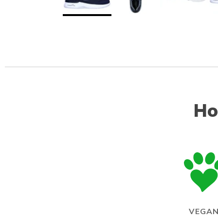
Ho
VEGA