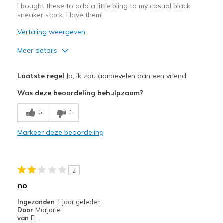
I bought these to add a little bling to my casual black
sneaker stock. I love them!
Vertaling weergeven
Meer details
Pluspunten
Laatste regel
Ja, ik zou aanbevelen aan een vriend
Attractive Design
Was deze beoordeling behulpzaam?
Comfortable
5
1
Stylish
Markeer deze beoordeling
Beste toepassingen
Casual Wear
2
Travel
no
Width
Feels true to width
Ingezonden
1 jaar geleden
Door
Marjorie
Sizing
Feels true to size
van
FL
View On Shoes
I'm Really Into Shoes