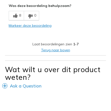
Attractive Design
Was deze beoordeling behulpzaam?
Breathe Well
8
0
Comfortable
Markeer deze beoordeling
Durable
Stylish
Laat beoordelingen zien
1-7
Beste toepassingen
Terug naar boven
Casual Wear
Going Out
Wat wilt u over dit product
weten?
Special Occasions
Travel
Ask a Question
Width
Feels true to width
Sizing
Feels half size too small
View On Shoes
I'm Really Into Shoes