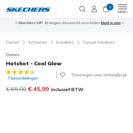
0
Men
MENU
⭐
Skechers VIP:
45 dagen retourrecht voor leden
Meld je aan
⭐
🎁
Dames
Schoenen
Sneakers
Casual sneakers
Dames
Hotshot - Cool Glow
3,9 van de 5 klantbeoordelingen
Toevoegen aan verlanglijstje
7 beoordelingen
Prijs verlaagd van
€ 65,00
naar
€ 45,99
inclusief BTW