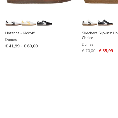
Hotshot - Kickoff
Skechers Slip-ins: Ho
Choice
Dames
Dames
-
€ 41,99
€ 60,00
Prijs verlaagd van
naar
€ 70,00
€ 55,99