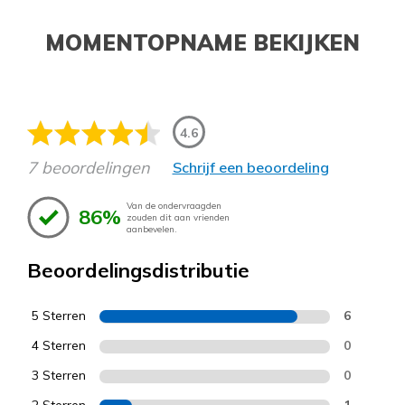
MOMENTOPNAME BEKIJKEN
4.6
7 beoordelingen
Schrijf een beoordeling
Van de ondervraagden
86%
zouden dit aan vrienden
aanbevelen.
Beoordelingsdistributie
5 Sterren
6
4 Sterren
0
3 Sterren
0
2 Sterren
1