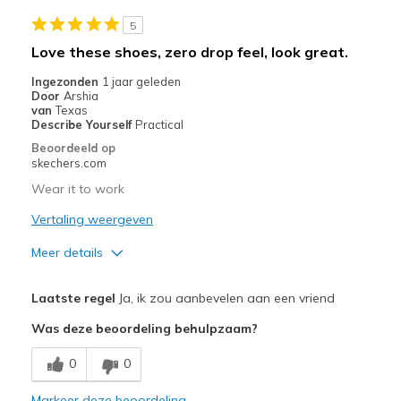
5
Love these shoes, zero drop feel, look great.
Ingezonden
1 jaar geleden
Door
Arshia
van
Texas
Describe Yourself
Practical
Beoordeeld op
skechers.com
Wear it to work
Vertaling weergeven
Meer details
Pluspunten
Laatste regel
Ja, ik zou aanbevelen aan een vriend
Stylish
Was deze beoordeling behulpzaam?
Beste toepassingen
0
0
Casual Wear
Markeer deze beoordeling