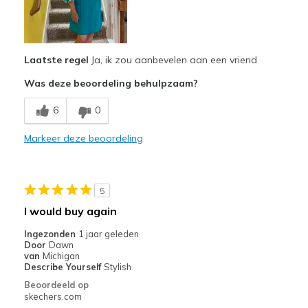
Comfortable
Stylish
Laatste regel
Ja, ik zou aanbevelen aan een vriend
Beste toepassingen
Was deze beoordeling behulpzaam?
Casual Wear
6
0
Width
Feels true to width
Sizing
Feels true to size
Markeer deze beoordeling
View On Shoes
I'm Into Shoes
5
I would buy again
Ingezonden
1 jaar geleden
Door
Dawn
van
Michigan
Describe Yourself
Stylish
Beoordeeld op
skechers.com