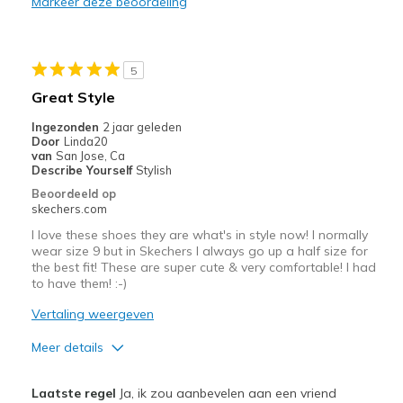
Markeer deze beoordeling
Durable
Stylish
5
Width
Feels true to width
Great Style
Sizing
Feels true to size
Ingezonden
2 jaar geleden
View On Shoes
I'm Really Into Shoes
Door
Linda20
van
San Jose, Ca
Describe Yourself
Stylish
Beoordeeld op
skechers.com
I love these shoes they are what's in style now! I normally
wear size 9 but in Skechers I always go up a half size for
the best fit! These are super cute & very comfortable! I had
to have them! :-)
Vertaling weergeven
Meer details
Pluspunten
Laatste regel
Ja, ik zou aanbevelen aan een vriend