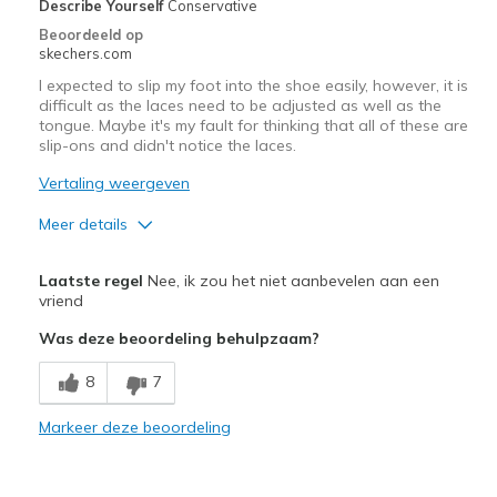
Describe Yourself
Conservative
Beoordeeld op
skechers.com
I expected to slip my foot into the shoe easily, however, it is
difficult as the laces need to be adjusted as well as the
tongue. Maybe it's my fault for thinking that all of these are
slip-ons and didn't notice the laces.
Vertaling weergeven
Meer details
Pluspunten
Laatste regel
Nee, ik zou het niet aanbevelen aan een
Attractive Design
vriend
Was deze beoordeling behulpzaam?
Minpunten
I can't just slip my foot into them. I am disapp
8
7
I thought all of these shoes were slip ons but I
Markeer deze beoordeling
Need Break In