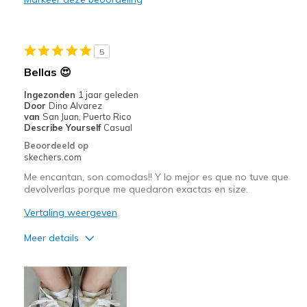
Width
Feels true to width
Sizing
Feels true to size
View On Shoes
I'm Into Shoes
5
Bellas 😍
Ingezonden
1 jaar geleden
Door
Dino Alvarez
van
San Juan, Puerto Rico
Describe Yourself
Casual
Beoordeeld op
skechers.com
Me encantan, son comodas!! Y lo mejor es que no tuve que
devolverlas porque me quedaron exactas en size.
Vertaling weergeven
Meer details
Pluspunten
Comfortable