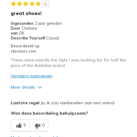
Beste toepassingen
5
great shoes!
Casual Wear
Ingezonden
2 jaar geleden
Width
Feels too narrow
Door
Chelsea
van
OK
Sizing
Feels full size too small
Describe Yourself
Casual
View On Shoes
Shoes are for Wearing
Beoordeeld op
skechers.com
These were exactly the style I was looking for for half the
price of the Addidas brand.
Vertaling weergeven
Meer details
Pluspunten
Laatste regel
Ja, ik zou aanbevelen aan een vriend
Attractive Design
Was deze beoordeling behulpzaam?
Breathe Well
5
0
Comfortable