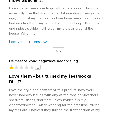
I love Skechers!
I have never been one to gravitate to a popular brand -
especially one that isn't cheap. But one day, a few years
ago, I bought my first pair and we have been inseparable. I
had no idea that they would be good looking, affordable
and indestructible. I still wear my old pair around the
house. When I
...
Lees verder recensie
VS
Je
content
De meeste Vond negatieve beoordeling
wordt
1
momenteel
gemigreerd
Love them - but turned my feet/socks
naar
BLUE!
de
Love the style and comfort of this product, however I
niejee
never had any issues with any of the tons of Sketchers
page_id.
sneakers, shoes, and more I own (which fills my
Je
closet/wardrobe). After wearing for the first time, taking
kunt
my feet out, I noticed they turned the front portion of my
de