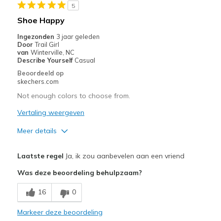
5
Beste toepassingen
Shoe Happy
Casual Wear
Ingezonden
3 jaar geleden
Door
Trail Girl
Going Out
van
Winterville, NC
Describe Yourself
Casual
Travel
Beoordeeld op
skechers.com
Width
Feels true to width
Not enough colors to choose from.
Sizing
Feels half size too small
Vertaling weergeven
View On Shoes
Shoes are for Wearing
Meer details
Pluspunten
Laatste regel
Ja, ik zou aanbevelen aan een vriend
Attractive Design
Was deze beoordeling behulpzaam?
Comfortable
16
0
Durable
Markeer deze beoordeling
Stylish