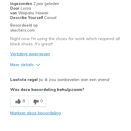
Ingezonden
2 jaar geleden
Travel
Door
Lorna
van
Waipahu, Hawaii
Width
Feels too wide
Describe Yourself
Casual
Sizing
Feels true to size
Beoordeeld op
skechers.com
View On Shoes
Shoes are for Wearing
Right now I'm using the shoes for work which required all
black shoes. It's great!
Vertaling weergeven
Meer details
Pluspunten
Laatste regel
Ja, ik zou aanbevelen aan een vriend
Comfortable
Was deze beoordeling behulpzaam?
Beste toepassingen
8
0
Going Out
Markeer deze beoordeling
Work
View On Shoes
Shoes are for Wearing