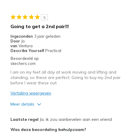
Minpunten
5
Need Break In
Going to get a 2nd pair!!!
Beste toepassingen
Ingezonden
3 jaar geleden
Door
Jo
Casual Wear
van
Ventura
Describe Yourself
Practical
Width
Feels true to width
Beoordeeld op
Sizing
Feels true to size
skechers.com
View On Shoes
Shoes are for Wearing
I am on my feet all day at work moving and lifting and
standing, so these are perfect. Going to buy my 2nd pair
before I wear these out.
Vertaling weergeven
Meer details
Pluspunten
Laatste regel
Ja, ik zou aanbevelen aan een vriend
Attractive Design
Was deze beoordeling behulpzaam?