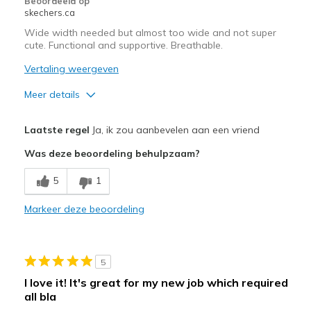
Beoordeeld op
bezoeken.
skechers.ca
Wide width needed but almost too wide and not super
cute. Functional and supportive. Breathable.
Vertaling weergeven
Meer details
Pluspunten
Laatste regel
Ja, ik zou aanbevelen aan een vriend
Breathe Well
Was deze beoordeling behulpzaam?
Comfortable
5
1
Durable
Markeer deze beoordeling
Minpunten
All black with black sole looks like workshoes
5
Beste toepassingen
I love it! It's great for my new job which required
Casual Wear
all bla