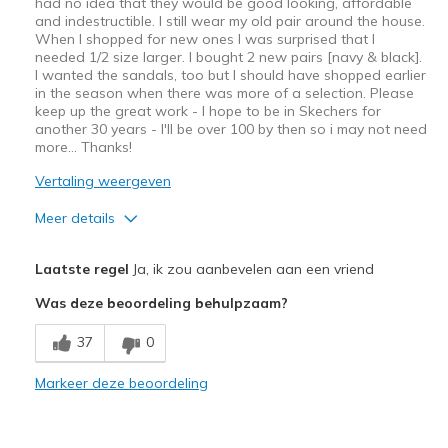
had no idea that they would be good looking, affordable
and indestructible. I still wear my old pair around the house.
When I shopped for new ones I was surprised that I
needed 1/2 size larger. I bought 2 new pairs [navy & black].
I wanted the sandals, too but I should have shopped earlier
in the season when there was more of a selection. Please
keep up the great work - I hope to be in Skechers for
another 30 years - I'll be over 100 by then so i may not need
more... Thanks!
Vertaling weergeven
Meer details
Pluspunten
Laatste regel
Ja, ik zou aanbevelen aan een vriend
Attractive Design
Was deze beoordeling behulpzaam?
Breathe Well
37
0
Comfortable
Markeer deze beoordeling
Durable
Stylish