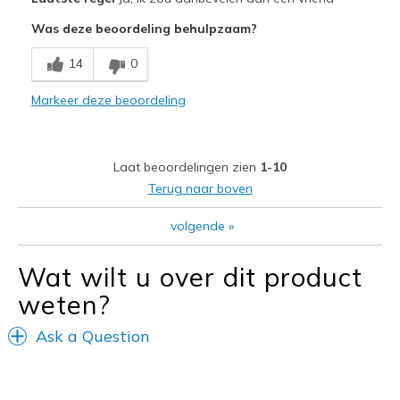
Attractive Design
Was deze beoordeling behulpzaam?
Breathe Well
14
0
Comfortable
Markeer deze beoordeling
Durable
Stylish
Laat beoordelingen zien
1-10
Beste toepassingen
Terug naar boven
Casual Wear
volgende
»
Travel
Wat wilt u over dit product
Width
Feels true to width
weten?
Sizing
Feels true to size
View On Shoes
Shoes are for Wearing
Ask a Question