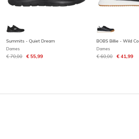
Summits - Quiet Dream
BOBS Billie - Wild C
Dames
Dames
Prijs verlaagd van
naar
Prijs verlaagd van
naar
€ 70,00
€ 55,99
€ 60,00
€ 41,99