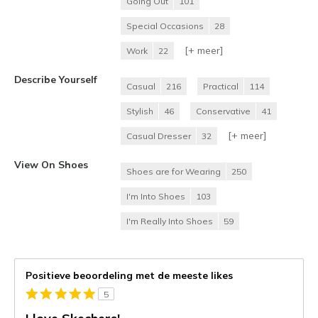
Going Out
101
Special Occasions
28
[+
meer
]
Work
22
Describe Yourself
Casual
216
Practical
114
Stylish
46
Conservative
41
[+
meer
]
Casual Dresser
32
View On Shoes
Shoes are for Wearing
250
I'm Into Shoes
103
I'm Really Into Shoes
59
Positieve beoordeling met de meeste likes
5