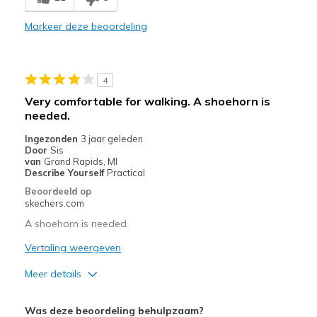
Stylish
Markeer deze beoordeling
Beste toepassingen
Casual Wear
4
Travel
Very comfortable for walking. A shoehorn is
needed.
Width
Feels true to width
Sizing
Feels true to size
Ingezonden
3 jaar geleden
Door
Sis
View On Shoes
Shoes are for Wearing
van
Grand Rapids, MI
Describe Yourself
Practical
Beoordeeld op
skechers.com
A shoehorn is needed.
Vertaling weergeven
Meer details
Pluspunten
Was deze beoordeling behulpzaam?