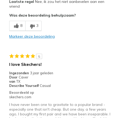
Laatste regel
Nee, ik zou het niet aanbevelen aan een
vriend
Was deze beoordeling behulpzaam?
8
3
Markeer deze beoordeling
5
I love Skechers!
Ingezonden
3 jaar geleden
Door
Caver
van
TX
Describe Yourself
Casual
Beoordeeld op
skechers.com
I have never been one to gravitate to a popular brand -
especially one that isn't cheap. But one day, a few years
ago, I bought my first pair and we have been inseparable. I