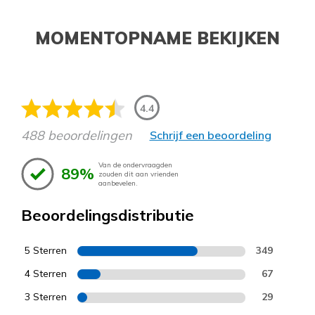
MOMENTOPNAME BEKIJKEN
4.4
488 beoordelingen
Schrijf een beoordeling
Van de ondervraagden
89%
zouden dit aan vrienden
aanbevelen.
Beoordelingsdistributie
5 Sterren
349
4 Sterren
67
3 Sterren
29