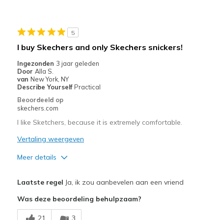
Width
Feels too narrow
Sizing
Feels half size too small
5
I buy Skechers and only Skechers snickers!
Ingezonden
3 jaar geleden
Door
Alla S.
van
New York, NY
Describe Yourself
Practical
Beoordeeld op
skechers.com
I like Sketchers, because it is extremely comfortable.
Vertaling weergeven
Meer details
Pluspunten
Laatste regel
Ja, ik zou aanbevelen aan een vriend
Attractive Design
Was deze beoordeling behulpzaam?
Comfortable
21
3