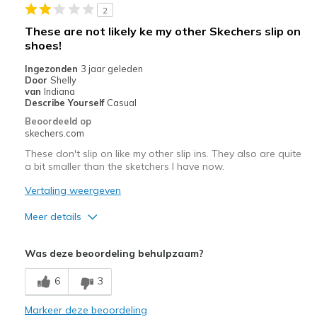
2
These are not likely ke my other Skechers slip on
shoes!
Ingezonden
3 jaar geleden
Door
Shelly
van
Indiana
Describe Yourself
Casual
Beoordeeld op
skechers.com
These don't slip on like my other slip ins. They also are quite
a bit smaller than the sketchers I have now.
Vertaling weergeven
Meer details
Pluspunten
Was deze beoordeling behulpzaam?
Attractive Design
6
3
Beste toepassingen
Markeer deze beoordeling
Casual Wear