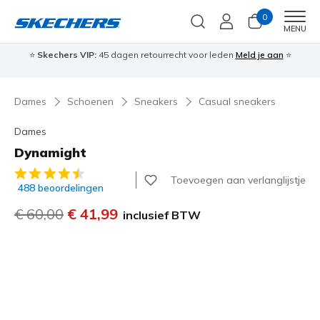
0
Men
MENU
⭐
Skechers VIP:
45 dagen retourrecht voor leden
Meld je aan
⭐
🎁
Dames
Schoenen
Sneakers
Casual sneakers
Dames
Dynamight
5 van de 5 klantbeoordelingen
Toevoegen aan verlanglijstje
488 beoordelingen
Prijs verlaagd van
€ 60,00
naar
€ 41,99
inclusief BTW