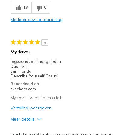
Breathe Well
19
0
Comfortable
Markeer deze beoordeling
Durable
Stylish
5
Beste toepassingen
My favs.
Work
Ingezonden
3 jaar geleden
Door
Gia
Width
Feels true to width
van
Florida
Describe Yourself
Casual
Sizing
Feels true to size
Beoordeeld op
View On Shoes
Shoes are for Wearing
skechers.com
My favs, I wear them a lot.
Vertaling weergeven
Meer details
Pluspunten
Laatste regel
Ja, ik zou aanbevelen aan een vriend