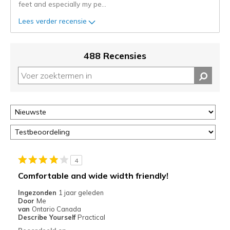
feet and especially my pe
...
status
van
Lees verder recensie
je
migratie
controleren
488 Recensies
op
deze
page
of
door
<a
href="javascript:location.href=location.pathname;">hier</a>
de
page
met
4
de
Comfortable and wide width friendly!
migratiegeschiedenis
van
Ingezonden
1 jaar geleden
Door
Me
de
van
Ontario Canada
page_id
Describe Yourself
Practical
te