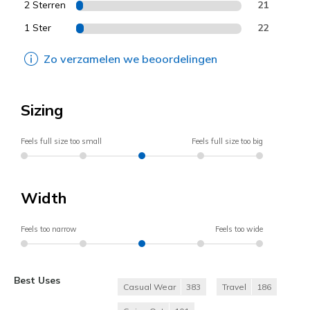
2 Sterren
21
1 Ster
22
Zo verzamelen we beoordelingen
Sizing
Feels full size too small
Feels full size too big
Width
Feels too narrow
Feels too wide
Best Uses
Casual Wear
383
Travel
186