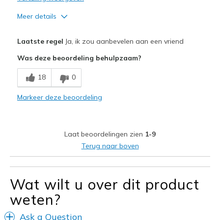
Meer details
Pluspunten
Laatste regel
Ja, ik zou aanbevelen aan een vriend
Attractive Design
Was deze beoordeling behulpzaam?
Comfortable
18
0
Durable
Markeer deze beoordeling
Stylish
Beste toepassingen
Laat beoordelingen zien
1-9
Casual Wear
Terug naar boven
Travel
Wat wilt u over dit product
Width
Feels true to width
Sizing
Feels true to size
weten?
View On Shoes
I'm Into Shoes
Ask a Question