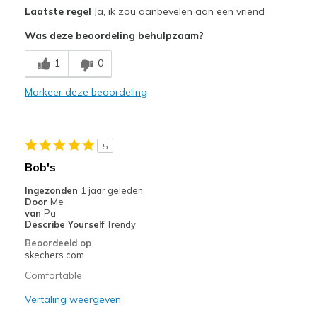
Pluspunten
Laatste regel
Ja, ik zou aanbevelen aan een vriend
Comfortable
Was deze beoordeling behulpzaam?
Durable
1
0
Minpunten
Markeer deze beoordeling
Need Break In
Beste toepassingen
5
Casual Wear
Bob's
Width
Feels true to width
Ingezonden
1 jaar geleden
Sizing
Feels true to size
Door
Me
van
Pa
View On Shoes
Shoes are for Wearing
Describe Yourself
Trendy
Beoordeeld op
skechers.com
Comfortable
Vertaling weergeven