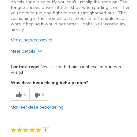
on this shoe is so puffy you can't just slip the shoe on. The
tongue shoves down into the shoe when putting it on. Then
you have to tug and fight to get it straightened out. . The
cushioning in the shoe almost makes me feel unbalanced. I
wore it hoping it would get better. Looks like I wasted my
money.
Vertaling weergeven
Meer details
Minpunten
Laatste regel
Nee, ik zou het niet aanbevelen aan een
Poor Cushioning
vriend
Was deze beoordeling behulpzaam?
Poor Quality
4
3
Width
Feels too narrow
Sizing
Feels half size too small
Markeer deze beoordeling
View On Shoes
I'm Really Into Shoes
5