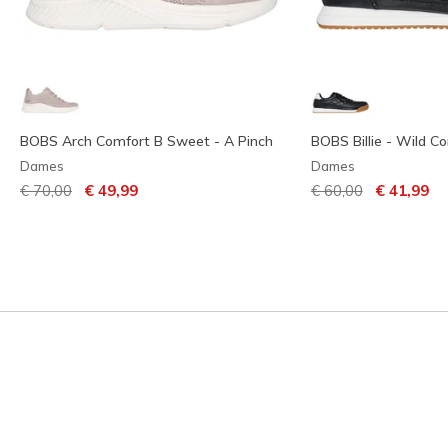
BOBS Arch Comfort B Sweet - A Pinch
BOBS Billie - Wild C
Dames
Dames
Prijs verlaagd van
naar
Prijs verlaagd van
naar
€ 70,00
€ 49,99
€ 60,00
€ 41,99