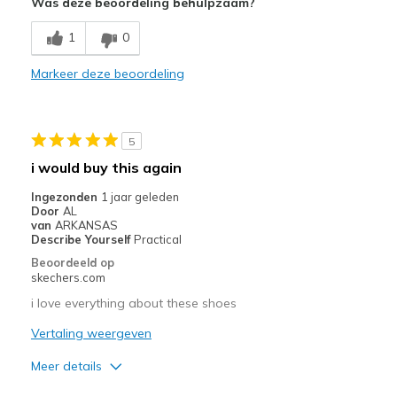
Was deze beoordeling behulpzaam?
Breathe Well
1
0
Comfortable
Durable
Markeer deze beoordeling
Minpunten
Need Break In
5
i would buy this again
Beste toepassingen
Ingezonden
1 jaar geleden
Casual Wear
Door
AL
van
ARKANSAS
Width
Feels true to width
Describe Yourself
Practical
Sizing
Feels true to size
Beoordeeld op
skechers.com
View On Shoes
Shoes are for Wearing
i love everything about these shoes
Vertaling weergeven
Meer details