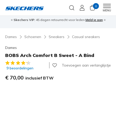
0
Men
MENU
⭐
Skechers VIP:
45 dagen retourrecht voor leden
Meld je aan
⭐
🎁
Dames
Schoenen
Sneakers
Casual sneakers
Dames
BOBS Arch Comfort B Sweet - A Bind
4,1 van de 5 klantbeoordelingen
Toevoegen aan verlanglijstje
9 beoordelingen
€ 70,00
inclusief BTW