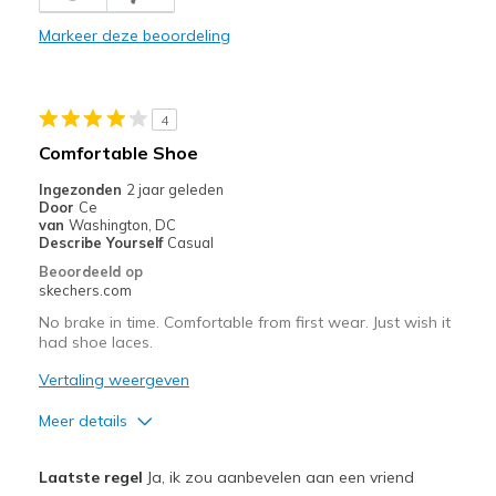
Stylish
Markeer deze beoordeling
Beste toepassingen
Casual Wear
4
Travel
Comfortable Shoe
Width
Feels true to width
Ingezonden
2 jaar geleden
Door
Ce
Sizing
Feels half size too small
van
Washington, DC
View On Shoes
Shoes are for Wearing
Describe Yourself
Casual
Beoordeeld op
skechers.com
No brake in time. Comfortable from first wear. Just wish it
had shoe laces.
Vertaling weergeven
Meer details
Pluspunten
Laatste regel
Ja, ik zou aanbevelen aan een vriend
Attractive Design