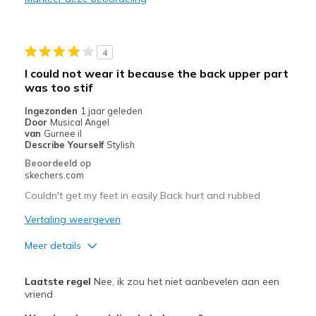
Durable
Stylish
4
Beste toepassingen
I could not wear it because the back upper part
was too stif
Casual Wear
Ingezonden
1 jaar geleden
Width
Feels true to width
Door
Musical Angel
van
Gurnee il
Sizing
Feels true to size
Describe Yourself
Stylish
Beoordeeld op
skechers.com
Couldn't get my feet in easily Back hurt and rubbed
Vertaling weergeven
Meer details
Pluspunten
Laatste regel
Nee, ik zou het niet aanbevelen aan een
Attractive Design
vriend