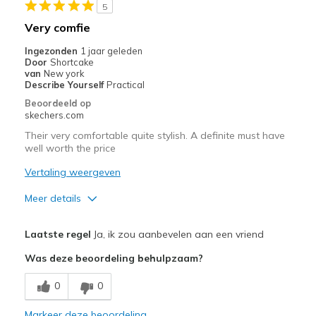
5
Very comfie
Ingezonden
1 jaar geleden
Door
Shortcake
van
New york
Describe Yourself
Practical
Beoordeeld op
skechers.com
Their very comfortable quite stylish. A definite must have
well worth the price
Vertaling weergeven
Meer details
Pluspunten
Laatste regel
Ja, ik zou aanbevelen aan een vriend
Attractive Design
Was deze beoordeling behulpzaam?
Breathe Well
0
0
Comfortable
Markeer deze beoordeling