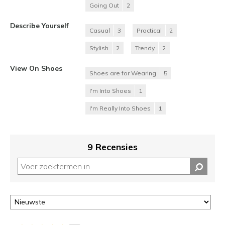
Going Out
2
Describe Yourself
Casual
3
Practical
2
Stylish
2
Trendy
2
View On Shoes
Shoes are for Wearing
5
I'm Into Shoes
1
I'm Really Into Shoes
1
9 Recensies