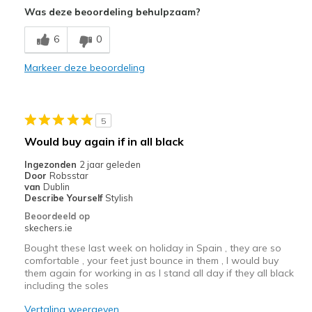
Was deze beoordeling behulpzaam?
Comfortable
6
0
Stylish
Markeer deze beoordeling
Minpunten
Don't like bungee closure, needs shoe laces
5
Beste toepassingen
Would buy again if in all black
Casual Wear
Ingezonden
2 jaar geleden
Door
Robsstar
Going Out
van
Dublin
Describe Yourself
Stylish
Travel
Beoordeeld op
skechers.ie
Width
Feels true to width
Bought these last week on holiday in Spain , they are so
Sizing
Feels true to size
comfortable , your feet just bounce in them , I would buy
View On Shoes
Shoes are for Wearing
them again for working in as I stand all day if they all black
including the soles
Vertaling weergeven