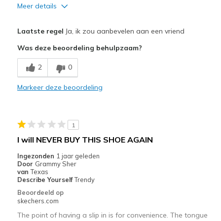
Meer details
Pluspunten
Laatste regel
Ja, ik zou aanbevelen aan een vriend
Attractive Design
Was deze beoordeling behulpzaam?
Comfortable
2
0
Stylish
Markeer deze beoordeling
Beste toepassingen
Casual Wear
1
Width
Feels true to width
I will NEVER BUY THIS SHOE AGAIN
Sizing
Feels true to size
Ingezonden
1 jaar geleden
View On Shoes
Shoes are for Wearing
Door
Grammy Sher
van
Texas
Describe Yourself
Trendy
Beoordeeld op
skechers.com
The point of having a slip in is for convenience. The tongue