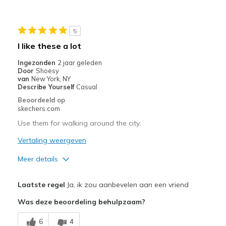
Beste toepassingen
Casual Wear
5
Going Out
I like these a lot
Travel
Ingezonden
2 jaar geleden
Door
Shoesy
Width
Feels true to width
van
New York, NY
Describe Yourself
Casual
Sizing
Feels true to size
Beoordeeld op
skechers.com
Use them for walking around the city.
Vertaling weergeven
Meer details
Pluspunten
Laatste regel
Ja, ik zou aanbevelen aan een vriend
Attractive Design
Was deze beoordeling behulpzaam?
Comfortable
6
4