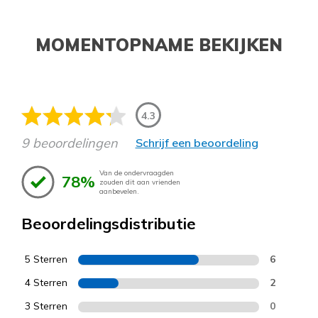
MOMENTOPNAME BEKIJKEN
4.3
9 beoordelingen
Schrijf een beoordeling
Van de ondervraagden
78%
zouden dit aan vrienden
aanbevelen.
Beoordelingsdistributie
5 Sterren
6
4 Sterren
2
3 Sterren
0