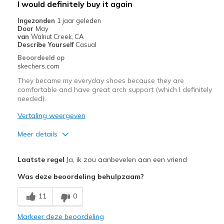
I would definitely buy it again
Ingezonden
1 jaar geleden
Door
May
van
Walnut Creek, CA
Describe Yourself
Casual
Beoordeeld op
skechers.com
They became my everyday shoes because they are
comfortable and have great arch support (which I definitely
needed).
Vertaling weergeven
Meer details
Pluspunten
Laatste regel
Ja, ik zou aanbevelen aan een vriend
Attractive Design
Was deze beoordeling behulpzaam?
Comfortable
11
0
Stylish
Markeer deze beoordeling