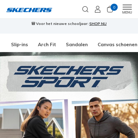
0
Men
MENU
🎒 Voor het nieuwe schooljaar:
SHOP NU
Slip-ins
Arch Fit
Sandalen
Canvas schoenen