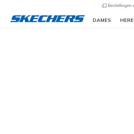
Bestellingen
DAMES
HER
🎒 Voor het nieu
Dames
Schoenen