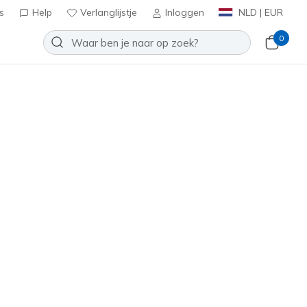
s
Help
Verlanglijstje
Inloggen
NLD | EUR
0
Cleo
Toevoegen aan verlanglijstje
4 beoordelingen
tbeoordelingen
inclusief BTW
58501
BLK
)