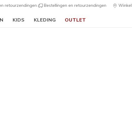
 en retourzendingen
Bestellingen en retourzendingen
Winkel
EN
KIDS
KLEDING
OUTLET
we schooljaar:
SHOP NU
Dames
Arch Fit 
4
5 van de 5 klan
€ 70,00
Kleur
Zwart
(#
1