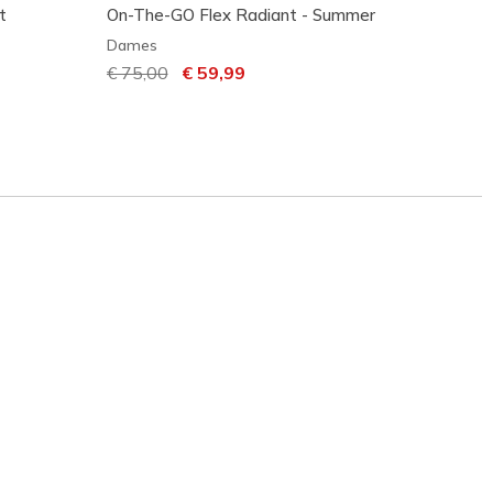
t
On-The-GO Flex Radiant - Summer
Arya -
Dames
Dame
Prijs verlaagd van
€ 75,00
naar
€ 59,99
€ 60,