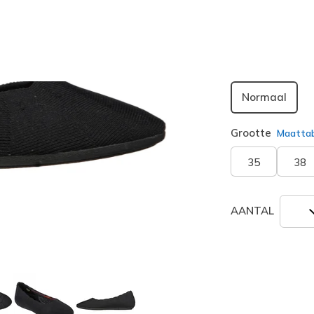
geselecte
Breedte
Normaal
Grootte
Maatta
35
38
AANTAL