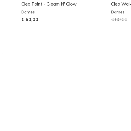
Cleo Point - Gleam N' Glow
Cleo Walk
Dames
Dames
€ 60,00
Prijs ver
€ 60,00
n