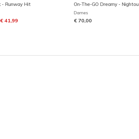
 - Runway Hit
On-The-GO Dreamy - Nightou
Dames
laagd van
aar
€ 41,99
€ 70,00