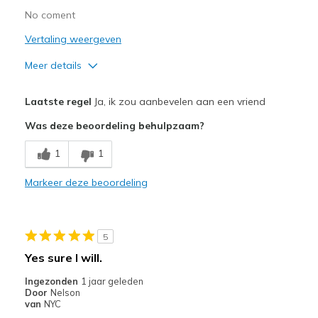
No coment
Vertaling weergeven
Meer details
Pluspunten
Laatste regel
Ja, ik zou aanbevelen aan een vriend
Attractive Design
Was deze beoordeling behulpzaam?
Breathe Well
1
1
Comfortable
Markeer deze beoordeling
Stylish
Minpunten
5
Need Break In
Yes sure I will.
Beste toepassingen
Ingezonden
1 jaar geleden
Door
Nelson
Casual Wear
van
NYC