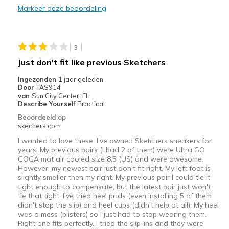
Markeer deze beoordeling
Minpunten
Need Break In
Beste toepassingen
3
Just don't fit like previous Sketchers
Casual Wear
Ingezonden
1 jaar geleden
Width
Feels too narrow
Door
TAS914
van
Sun City Center, FL
Sizing
Feels half size too small
Describe Yourself
Practical
View On Shoes
Shoes are for Wearing
Beoordeeld op
skechers.com
I wanted to love these. I've owned Sketchers sneakers for
years. My previous pairs (I had 2 of them) were Ultra GO
GOGA mat air cooled size 8.5 (US) and were awesome.
However, my newest pair just don't fit right. My left foot is
slightly smaller then my right. My previous pair I could tie it
tight enough to compensate, but the latest pair just won't
tie that tight. I've tried heel pads (even installing 5 of them
didn't stop the slip) and heel cups (didn't help at all). My heel
was a mess (blisters) so I just had to stop wearing them.
Right one fits perfectly. I tried the slip-ins and they were