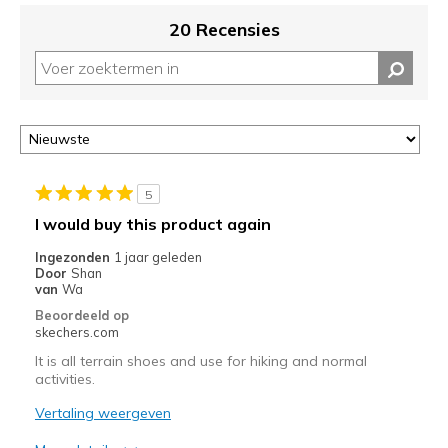
je
migratie
20 Recensies
controleren
op
deze
page
of
door
<a
href="javascript:location.href=location.pathname;">hier</a>
5
de
I would buy this product again
page
met
Ingezonden
1 jaar geleden
Door
Shan
de
van
Wa
migratiegeschiedenis
Beoordeeld op
van
skechers.com
de
page_id
It is all terrain shoes and use for hiking and normal
activities.
te
bezoeken.
Vertaling weergeven