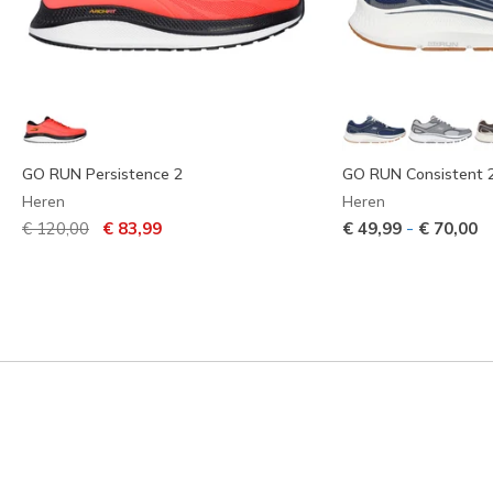
GO RUN Persistence 2
GO RUN Consistent 2
Heren
Heren
Prijs verlaagd van
naar
-
€ 120,00
€ 83,99
€ 49,99
€ 70,00