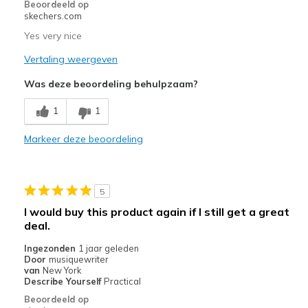
Beoordeeld op
Width
Feels true to width
skechers.com
Sizing
Feels true to size
Yes very nice
View On Shoes
Shoes are for Wearing
Vertaling weergeven
Was deze beoordeling behulpzaam?
1
1
Markeer deze beoordeling
5
I would buy this product again if I still get a great
deal.
Ingezonden
1 jaar geleden
Door
musiquewriter
van
New York
Describe Yourself
Practical
Beoordeeld op