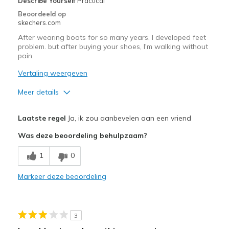
Describe Yourself
Practical
Beoordeeld op
skechers.com
After wearing boots for so many years, I developed feet
problem. but after buying your shoes, I'm walking without
pain.
Vertaling weergeven
Meer details
Pluspunten
Laatste regel
Ja, ik zou aanbevelen aan een vriend
Comfortable
Was deze beoordeling behulpzaam?
Beste toepassingen
1
0
Casual Wear
Markeer deze beoordeling
Width
Feels true to width
Sizing
Feels true to size
View On Shoes
Shoes are for Wearing
3