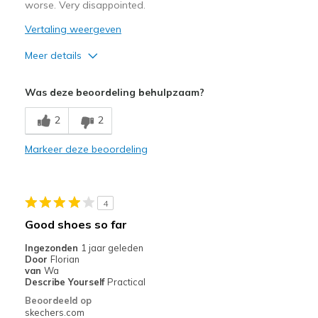
worse. Very disappointed.
Vertaling weergeven
Meer details
Pluspunten
Was deze beoordeling behulpzaam?
Attractive Design
2
2
Width
Feels true to width
Markeer deze beoordeling
Sizing
Feels half size too big
4
Good shoes so far
Ingezonden
1 jaar geleden
Door
Florian
van
Wa
Describe Yourself
Practical
Beoordeeld op
skechers.com