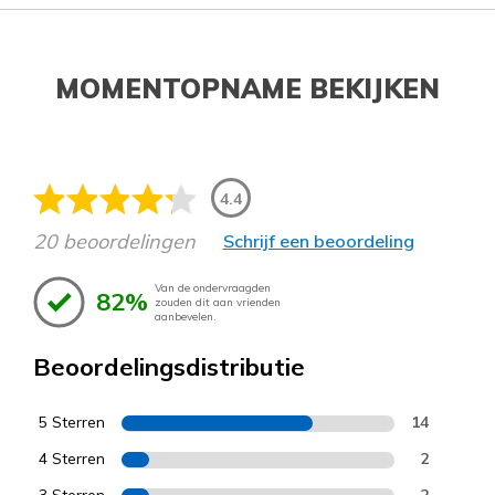
MOMENTOPNAME BEKIJKEN
4.4
20 beoordelingen
Schrijf een beoordeling
Van de ondervraagden
82%
zouden dit aan vrienden
aanbevelen.
Beoordelingsdistributie
5 Sterren
14
4 Sterren
2
3 Sterren
2