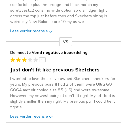
comfortable plus the orange and black match my
safetyvest...2 cons, no wide option so a smidgen tight
across the top just before toes and Skechers sizing is
weird, my New Balance are 10 my as we
...
Lees verder recensie
VS
Je
content
De meeste Vond negatieve beoordeling
wordt
3
momenteel
gemigreerd
Just don't fit like previous Sketchers
naar
I wanted to love these. I've owned Sketchers sneakers for
de
years. My previous pairs (I had 2 of them) were Ultra GO
niejee
GOGA mat air cooled size 8.5 (US) and were awesome.
page_id.
However, my newest pair just don't fit right. My left foot is
Je
slightly smaller then my right. My previous pair I could tie it
kunt
tight e
...
de
status
Lees verder recensie
van