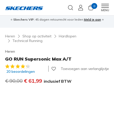
0
Men
MENU
⭐
Skechers VIP:
45 dagen retourrecht voor leden
Meld je aan
⭐
🎁
Heren
Shop op activiteit
Hardlopen
Technical Running
Heren
GO RUN Supersonic Max A/T
3,8 van de 5 klantbeoordelingen
Toevoegen aan verlanglijstje
20 beoordelingen
Prijs verlaagd van
€ 90,00
naar
€ 61,99
inclusief BTW