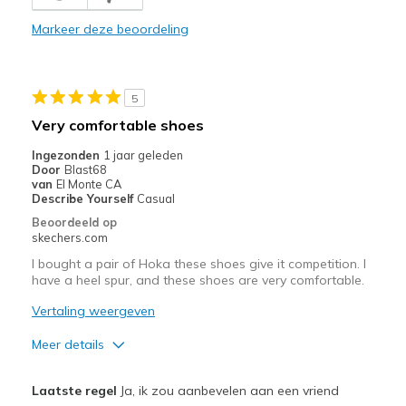
Markeer deze beoordeling
5
Very comfortable shoes
Ingezonden
1 jaar geleden
Door
Blast68
van
El Monte CA
Describe Yourself
Casual
Beoordeeld op
skechers.com
I bought a pair of Hoka these shoes give it competition. I
have a heel spur, and these shoes are very comfortable.
Vertaling weergeven
Meer details
Pluspunten
Laatste regel
Ja, ik zou aanbevelen aan een vriend
Attractive Design