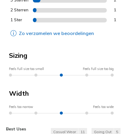
2 Sterren
1
1 Ster
1
Zo verzamelen we beoordelingen
Sizing
Feels full size too small
Feels full size too big
Width
Feels too narrow
Feels too wide
Best Uses
Casual Wear
11
Going Out
5