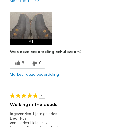
Meer details
Width
Feels true to width
AT
Was deze beoordeling behulpzaam?
3
0
Markeer deze beoordeling
5
Walking in the clouds
Ingezonden
1 jaar geleden
Door
Nush
van
Harker Heights tx