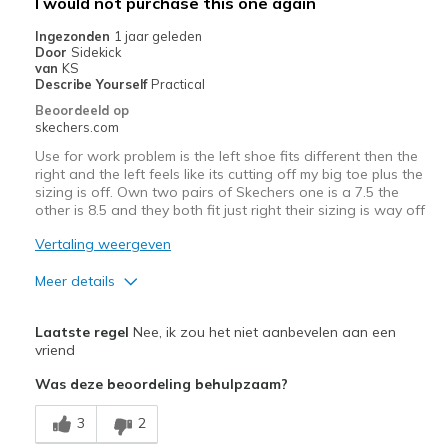
I would not purchase this one again
Ingezonden
1 jaar geleden
Door
Sidekick
van
KS
Describe Yourself
Practical
Beoordeeld op
skechers.com
Use for work problem is the left shoe fits different then the
right and the left feels like its cutting off my big toe plus the
sizing is off. Own two pairs of Skechers one is a 7.5 the
other is 8.5 and they both fit just right their sizing is way off
Vertaling weergeven
Meer details
Pluspunten
Laatste regel
Nee, ik zou het niet aanbevelen aan een
Attractive Design
vriend
Was deze beoordeling behulpzaam?
Comfortable
3
2
Stylish