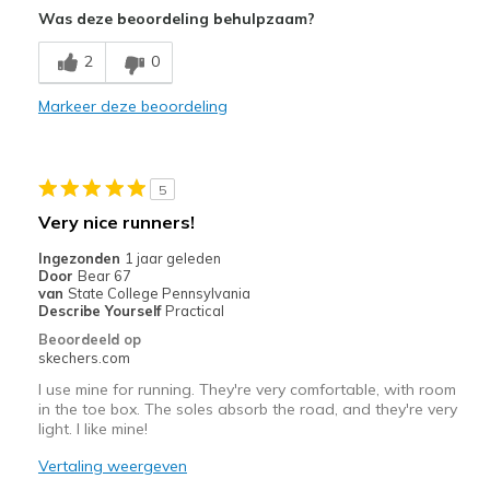
Was deze beoordeling behulpzaam?
Breathe Well
2
0
Comfortable
Markeer deze beoordeling
Durable
Stylish
5
Beste toepassingen
Very nice runners!
Casual Wear
Ingezonden
1 jaar geleden
Door
Bear 67
Width
Feels true to width
van
State College Pennsylvania
Describe Yourself
Practical
Sizing
Feels true to size
Beoordeeld op
View On Shoes
I'm Really Into Shoes
skechers.com
I use mine for running. They're very comfortable, with room
in the toe box. The soles absorb the road, and they're very
light. I like mine!
Vertaling weergeven