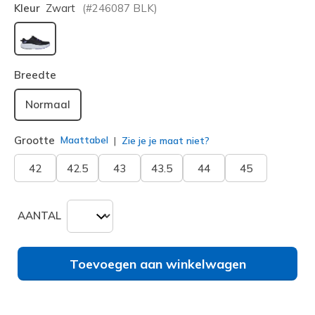
Kleur
Zwart
(#
246087
BLK
)
geselecteerd
Breedte
Normaal
Grootte
Maattabel
Zie je je maat niet?
42
42.5
43
43.5
44
45
AANTAL
Toevoegen aan winkelwagen