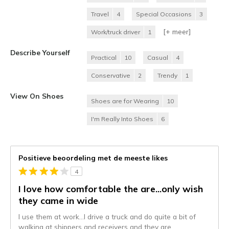
Travel
4
Special Occasions
3
[+
meer
]
Work/truck driver
1
Describe Yourself
Practical
10
Casual
4
Conservative
2
Trendy
1
View On Shoes
Shoes are for Wearing
10
I'm Really Into Shoes
6
Positieve beoordeling met de meeste likes
4
I love how comfortable the are...only wish
they came in wide
I use them at work...I drive a truck and do quite a bit of
walking at shippers and receivers and they are