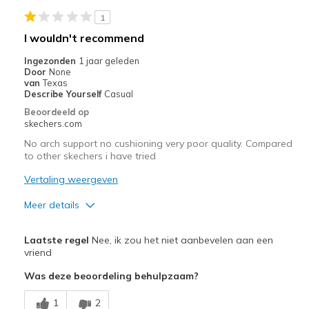
1
I wouldn't recommend
Ingezonden
1 jaar geleden
Door
None
van
Texas
Describe Yourself
Casual
Beoordeeld op
skechers.com
No arch support no cushioning very poor quality. Compared
to other skechers i have tried
Vertaling weergeven
Meer details
Minpunten
Laatste regel
Nee, ik zou het niet aanbevelen aan een
Poor Cushioning
vriend
Was deze beoordeling behulpzaam?
View On Shoes
Shoes are for Wearing
1
2