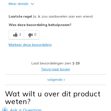
Meer details
Pluspunten
Laatste regel
Ja, ik zou aanbevelen aan een vriend
Attractive Design
Was deze beoordeling behulpzaam?
Breathe Well
3
0
Comfortable
Markeer deze beoordeling
Durable
Stylish
Laat beoordelingen zien
1-10
Beste toepassingen
Terug naar boven
Running
volgende
»
Width
Feels true to width
Wat wilt u over dit product
Sizing
Feels true to size
weten?
View On Shoes
I'm Really Into Shoes
Ask a Question