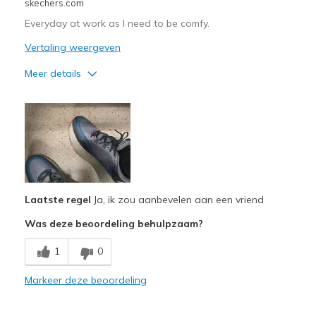
skechers.com
Everyday at work as I need to be comfy.
Vertaling weergeven
Meer details
Pluspunten
Attractive Design
Comfortable
Beste toepassingen
Casual Wear
Laatste regel
Ja, ik zou aanbevelen aan een vriend
Was deze beoordeling behulpzaam?
Going Out
1
0
Width
Feels true to width
Sizing
Feels true to size
Markeer deze beoordeling
View On Shoes
I'm Really Into Shoes