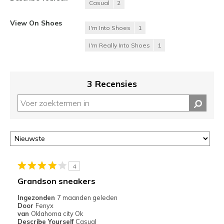
Casual
2
View On Shoes
I'm Into Shoes
1
I'm Really Into Shoes
1
3 Recensies
4
Grandson sneakers
Ingezonden
7 maanden geleden
Door
Fenyx
van
Oklahoma city Ok
Describe Yourself
Casual