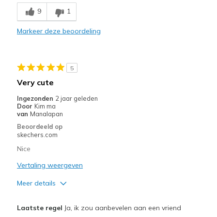
9
1
Minpunten
Too tight
Markeer deze beoordeling
Beste toepassingen
Casual Wear
5
Very cute
Width
Feels too narrow
Sizing
Feels true to size
Ingezonden
2 jaar geleden
Door
Kim ma
View On Shoes
I'm Really Into Shoes
van
Manalapan
Beoordeeld op
skechers.com
Nice
Vertaling weergeven
Meer details
Pluspunten
Laatste regel
Ja, ik zou aanbevelen aan een vriend
Attractive Design