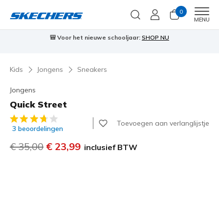
0
Men
MENU
⭐
Skechers VIP:
45 dagen retourrecht voor leden
Meld je aan
⭐

Kids
Jongens
Sneakers
Jongens
Quick Street
3,9 van de 5 klantbeoordelingen
Toevoegen aan verlanglijstje
3 beoordelingen
Prijs verlaagd van
€ 35,00
naar
€ 23,99
inclusief BTW