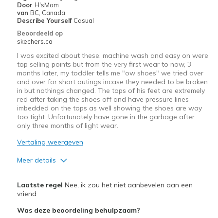
Door
H'sMom
Width
Feels true to width
van
BC, Canada
Describe Yourself
Casual
Sizing
Feels true to size
Beoordeeld op
View On Shoes
I'm Into Shoes
skechers.ca
I was excited about these, machine wash and easy on were
top selling points but from the very first wear to now, 3
months later, my toddler tells me "ow shoes" we tried over
and over for short outings incase they needed to be broken
in but nothings changed. The tops of his feet are extremely
red after taking the shoes off and have pressure lines
imbedded on the tops as well showing the shoes are way
too tight. Unfortunately have gone in the garbage after
only three months of light wear.
Vertaling weergeven
Meer details
Pluspunten
Laatste regel
Nee, ik zou het niet aanbevelen aan een
Attractive Design
vriend
Was deze beoordeling behulpzaam?
Durable