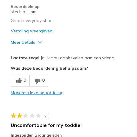
Beoordeeld op
skechers.com
Great everyday shoe
Vertaling weergeven
Meer details
Pluspunten
Laatste regel
Ja, ik zou aanbevelen aan een vriend
Attractive Design
Was deze beoordeling behulpzaam?
Comfortable
0
0
Stylish
Markeer deze beoordeling
Minpunten
Need Break In
2
Beste toepassingen
Uncomfortable for my toddler
Casual Wear
Ingezonden
2 jaar geleden