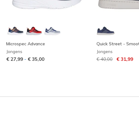
Microspec Advance
Quick Street - Smoo
Jongens
Jongens
Prijs verlaagd van
naar
-
€ 27,99
€ 35,00
€ 40,00
€ 31,99