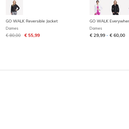
GO WALK Reversible Jacket
GO WALK Everywher
Dames
Dames
Prijs verlaagd van
naar
-
€ 80,00
€ 55,99
€ 29,99
€ 60,00