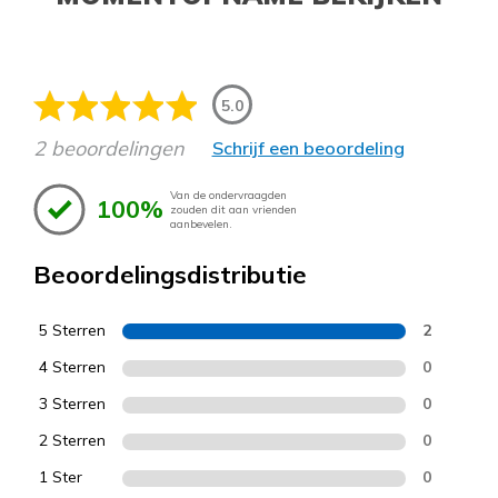
5.0
2 beoordelingen
Schrijf een beoordeling
Van de ondervraagden
100%
zouden dit aan vrienden
aanbevelen.
Beoordelingsdistributie
5 Sterren
2
4 Sterren
0
3 Sterren
0
2 Sterren
0
1 Ster
0