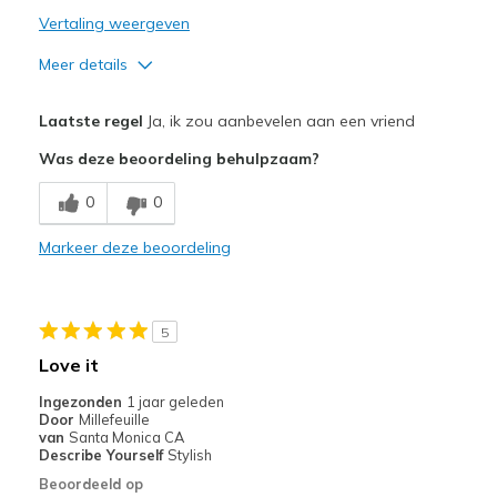
Vertaling weergeven
Meer details
Pluspunten
Laatste regel
Ja, ik zou aanbevelen aan een vriend
Breathe Well
Was deze beoordeling behulpzaam?
Comfortable
0
0
Durable
Markeer deze beoordeling
Stylish
Minpunten
5
Need Break In
Love it
Beste toepassingen
Ingezonden
1 jaar geleden
Door
Millefeuille
Casual Wear
van
Santa Monica CA
Describe Yourself
Stylish
Width
Feels true to width
Beoordeeld op