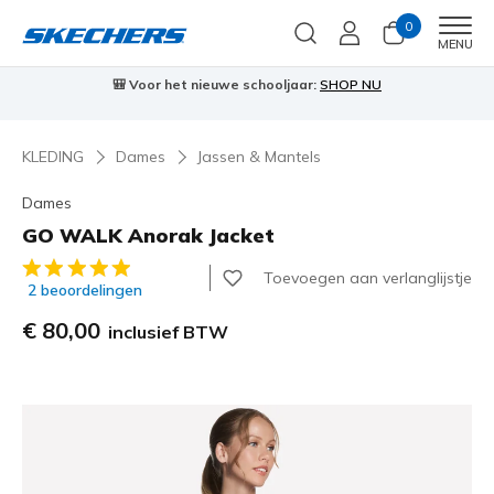
0
Men
MENU
🎒 Voor het nieuwe schooljaar:
SHOP NU
KLEDING
Dames
Jassen & Mantels
Dames
GO WALK Anorak Jacket
3,4 van de 5 klantbeoordelingen
Toevoegen aan verlanglijstje
2 beoordelingen
€ 80,00
inclusief BTW