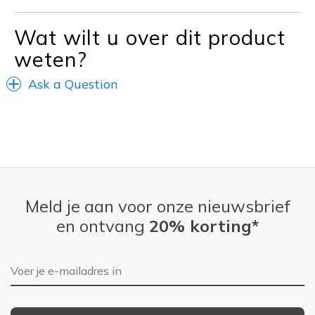
Casual Wear
Rain resistent
Wat wilt u over dit product
weten?
Travel
Ask a Question
Width
Feels true to width
Sizing
Feels true to size
Meld je aan voor onze nieuwsbrief
en ontvang
20% korting*
E-mailadres