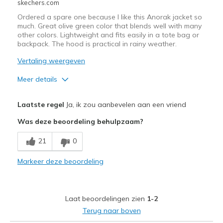
Sizing
Feels true to size
skechers.com
Ordered a spare one because I like this Anorak jacket so
much. Great olive green color that blends well with many
other colors. Lightweight and fits easily in a tote bag or
backpack. The hood is practical in rainy weather.
Vertaling weergeven
Meer details
Pluspunten
Laatste regel
Ja, ik zou aanbevelen aan een vriend
Attractive Design
Was deze beoordeling behulpzaam?
Breathe Well
21
0
Comfortable
Markeer deze beoordeling
Durable
Stylish
Laat beoordelingen zien
1-2
Beste toepassingen
Terug naar boven