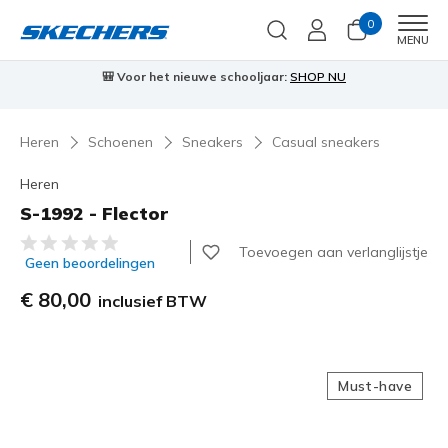
0
Men
MENU
🎒 Voor het nieuwe schooljaar:
SHOP NU
Heren
Schoenen
Sneakers
Casual sneakers
Heren
S-1992 - Flector
3,6 van de 5 klantbeoordelingen
Toevoegen aan verlanglijstje
Geen beoordelingen
€ 80,00
inclusief BTW
Must-have