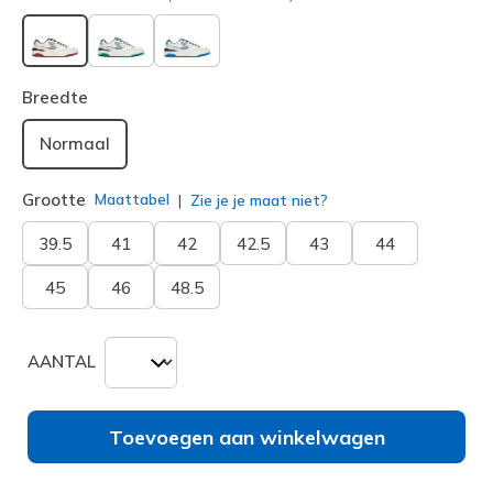
geselecteerd
Breedte
Normaal
Grootte
Maattabel
Zie je je maat niet?
39.5
41
42
42.5
43
44
45
46
48.5
AANTAL
Toevoegen aan winkelwagen