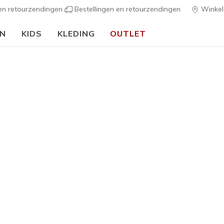
 en retourzendingen
Bestellingen en retourzendingen
Winkel
EN
KIDS
KLEDING
OUTLET
🎒 Voor het nieuwe schooljaar:
SHOP NU
Heren
Premier 7
2
3,4 van de 5 kl
€ 50,00
Kleur
Zwart
(#