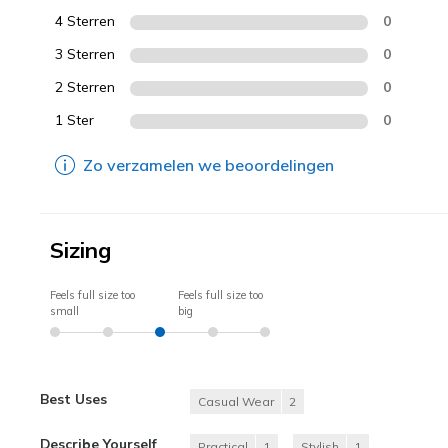
4 Sterren
0
3 Sterren
0
2 Sterren
0
1 Ster
0
Zo verzamelen we beoordelingen
Sizing
Feels full size too
Feels full size too
small
big
Best Uses
Casual Wear
2
Describe Yourself
Practical
1
Stylish
1