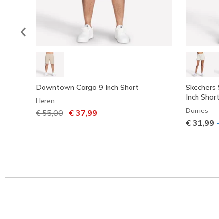
Downtown Cargo 9 Inch Short
Skechers 
Inch Shor
Heren
Dames
Prijs verlaagd van
€ 55,00
naar
€ 37,99
€ 31,99