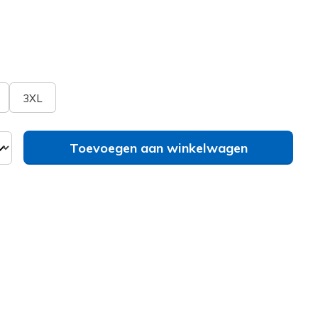
geselecteerd
bel
Zie je je maat niet?
3XL
Toevoegen aan winkelwagen