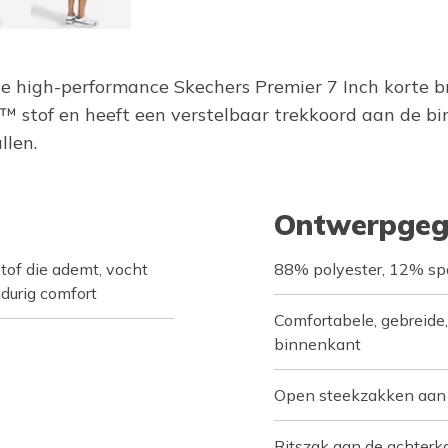
volle high-performance Skechers Premier 7 Inch korte 
 stof en heeft een verstelbaar trekkoord aan de b
llen.
Ontwerpgeg
of die ademt, vocht
88% polyester, 12% s
gdurig comfort
Comfortabele, gebreide,
binnenkant
Open steekzakken aan 
Ritszak aan de achterk