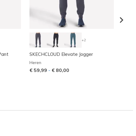
+2
Pant
SKECHCLOUD Elevate Jogger
GO WA
Heren
Heren
€ 59,99
-
€ 80,00
€ 48,