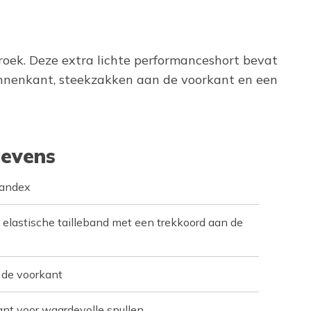
broek. Deze extra lichte performanceshort bevat
innenkant, steekzakken aan de voorkant en een
evens
pandex
 elastische tailleband met een trekkoord aan de
de voorkant
ant voor waardevolle spullen