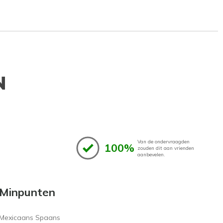
N
Van de ondervraagden
100%
zouden dit aan vrienden
aanbevelen.
Minpunten
Mexicaans Spaans