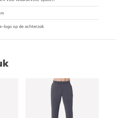
cm
-logo op de achterzak
uk