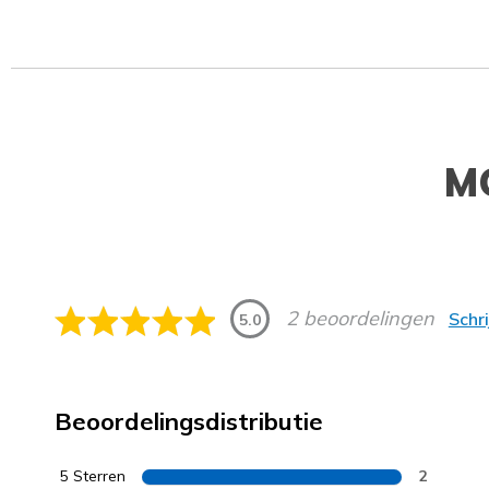
M
2 beoordelingen
Schr
5.0
Beoordelingsdistributie
5 Sterren
2