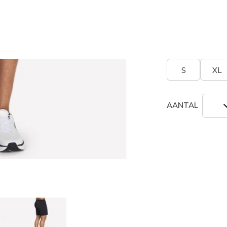
Grootte
Maatta
S
XL
AANTAL