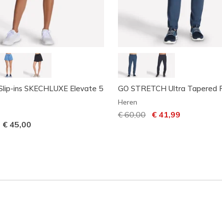
Slip-ins SKECHLUXE Elevate 5
GO STRETCH Ultra Tapered 
t
Heren
Prijs verlaagd van
€ 60,00
naar
€ 41,99
-
€ 45,00