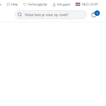
s
Help
Verlanglijstje
Inloggen
NLD | EUR
0
 Inch Short
Toevoegen aan verlanglijstje
 beoordelingen
antbeoordelingen
inclusief BTW
SH82
BLK
)