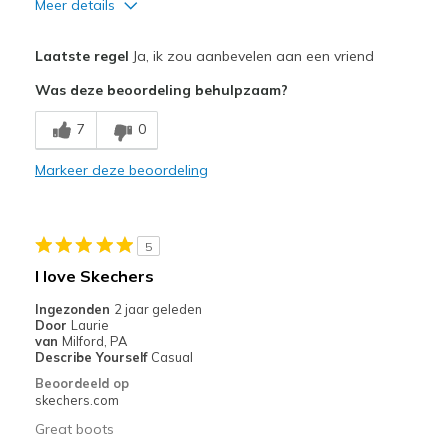
Meer details
Pluspunten
Laatste regel
Ja, ik zou aanbevelen aan een vriend
Attractive Design
Was deze beoordeling behulpzaam?
Breathe Well
7
0
Durable
Markeer deze beoordeling
Stylish
Minpunten
5
Wear Out Quickly
I love Skechers
Beste toepassingen
Ingezonden
2 jaar geleden
Door
Laurie
In the rain or snow
van
Milford, PA
Describe Yourself
Casual
Width
Feels true to width
Beoordeeld op
Sizing
Feels true to size
skechers.com
View On Shoes
I'm Really Into Shoes
Great boots