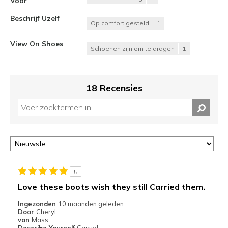
Voor
Beschrijf Uzelf
Op comfort gesteld
1
View On Shoes
Schoenen zijn om te dragen
1
18 Recensies
5
Love these boots wish they still Carried them.
Ingezonden
10 maanden geleden
Door
Cheryl
van
Mass
Describe Yourself
Casual