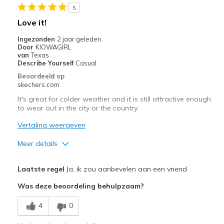
5
Love it!
Ingezonden
2 jaar geleden
Door
KIOWAGIRL
van
Texas
Describe Yourself
Casual
Beoordeeld op
skechers.com
It's great for colder weather and it is still attractive enough
to wear out in the city or the country.
Vertaling weergeven
Meer details
Pluspunten
Laatste regel
Ja, ik zou aanbevelen aan een vriend
Attractive Design
Was deze beoordeling behulpzaam?
Breathe Well
4
0
Comfortable