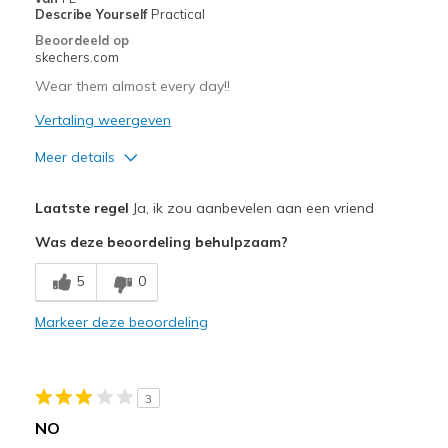
Describe Yourself
Practical
Beoordeeld op
skechers.com
Wear them almost every day!!
Vertaling weergeven
Meer details
Pluspunten
Laatste regel
Ja, ik zou aanbevelen aan een vriend
Attractive Design
Was deze beoordeling behulpzaam?
Comfortable
5
0
Durable
Markeer deze beoordeling
Stylish
Beste toepassingen
3
Casual Wear
NO
Going Out