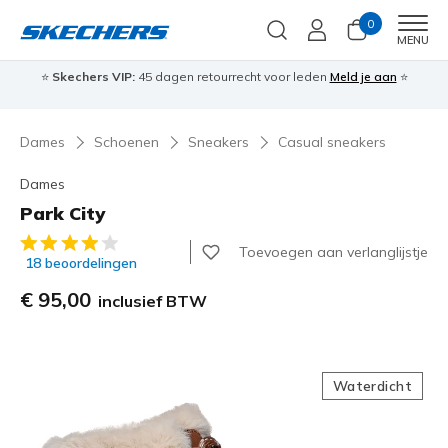
0
Men
MENU
⭐
Skechers VIP:
45 dagen retourrecht voor leden
Meld je aan
⭐
🎁
Dames
Schoenen
Sneakers
Casual sneakers
Dames
Park City
5 van de 5 klantbeoordelingen
Toevoegen aan verlanglijstje
18 beoordelingen
€ 95,00
inclusief BTW
Waterdicht