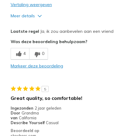
Vertaling weergeven
Meer details
Pluspunten
Laatste regel
Ja, ik zou aanbevelen aan een vriend
Attractive Design
Was deze beoordeling behulpzaam?
Breathe Well
4
0
Comfortable
Markeer deze beoordeling
Durable
Stylish
5
Beste toepassingen
Great quality, so comfortable!
Casual Wear
Ingezonden
2 jaar geleden
Door
Grandma
Width
Feels true to width
van
California
Describe Yourself
Casual
Sizing
Feels true to size
Beoordeeld op
View On Shoes
I'm Really Into Shoes
skechers.com