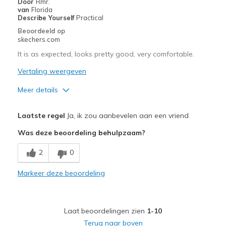
Door
Rmr.
van
Florida
Describe Yourself
Practical
Beoordeeld op
skechers.com
It is as expected, looks pretty good, very comfortable.
Vertaling weergeven
Meer details
Pluspunten
Laatste regel
Ja, ik zou aanbevelen aan een vriend
Attractive Design
Was deze beoordeling behulpzaam?
Breathe Well
2
0
Comfortable
Markeer deze beoordeling
Durable
Stylish
Laat beoordelingen zien
1-10
Beste toepassingen
Terug naar boven