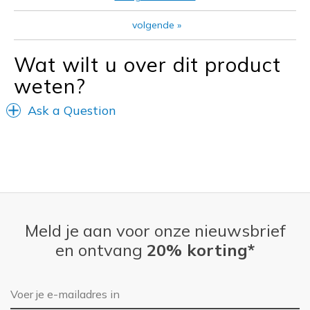
Travel
volgende
»
Width
Feels true to width
Wat wilt u over dit product
Sizing
Feels true to size
weten?
View On Shoes
Shoes are for Wearing
Ask a Question
Meld je aan voor onze nieuwsbrief
en ontvang
20% korting*
E-mailadres