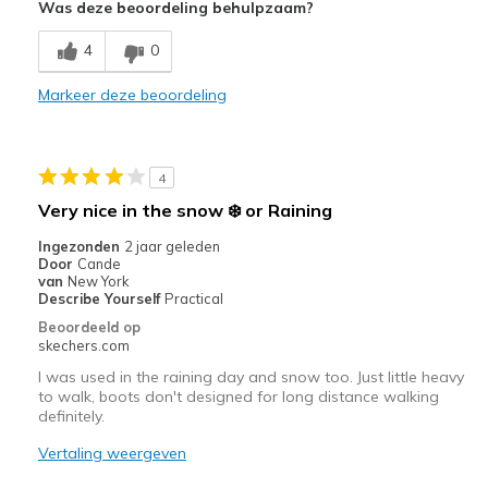
Was deze beoordeling behulpzaam?
Breathe Well
4
0
Comfortable
Markeer deze beoordeling
Durable
Stylish
4
Beste toepassingen
Very nice in the snow ❄️ or Raining
Casual Wear
Ingezonden
2 jaar geleden
Door
Cande
Width
Feels true to width
van
New York
Describe Yourself
Practical
Sizing
Feels true to size
Beoordeeld op
View On Shoes
Shoes are for Wearing
skechers.com
I was used in the raining day and snow too. Just little heavy
to walk, boots don't designed for long distance walking
definitely.
Vertaling weergeven