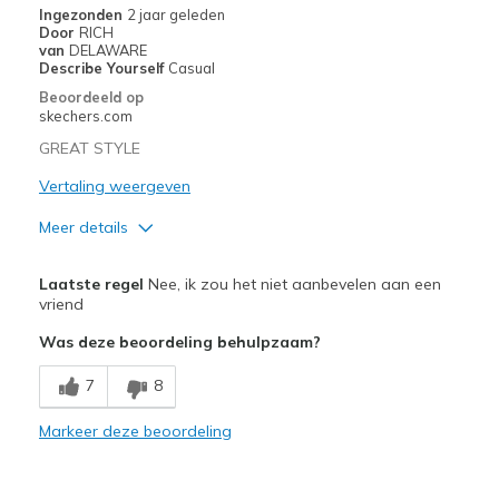
Ingezonden
2 jaar geleden
Door
RICH
Travel
van
DELAWARE
Describe Yourself
Casual
Width
Feels true to width
Beoordeeld op
skechers.com
Sizing
Feels true to size
View On Shoes
I'm Into Shoes
GREAT STYLE
Vertaling weergeven
Meer details
Minpunten
Laatste regel
Nee, ik zou het niet aanbevelen aan een
TOO HEAVY
vriend
Was deze beoordeling behulpzaam?
Beste toepassingen
Casual Wear
7
8
Width
Markeer deze beoordeling
Feels true to width
Sizing
Feels half size too small
View On Shoes
I'm Into Shoes