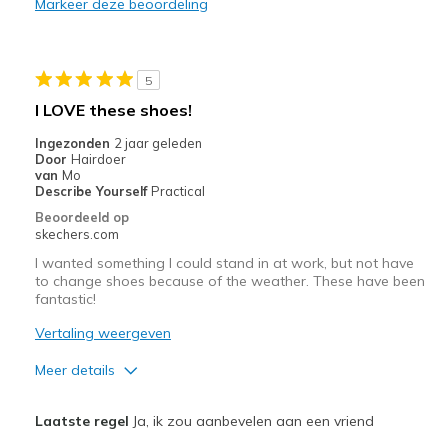
Markeer deze beoordeling
Durable
Stylish
5
Minpunten
I LOVE these shoes!
Need Break In
Ingezonden
2 jaar geleden
Door
Hairdoer
Beste toepassingen
van
Mo
Describe Yourself
Practical
Casual Wear
Beoordeeld op
skechers.com
Going Out
I wanted something I could stand in at work, but not have
Travel
to change shoes because of the weather. These have been
fantastic!
Width
Feels true to width
Vertaling weergeven
Sizing
Feels true to size
Meer details
View On Shoes
I'm Really Into Shoes
Pluspunten
Laatste regel
Ja, ik zou aanbevelen aan een vriend
Attractive Design