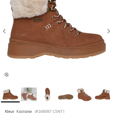
Kleur
Kastanje
(#
168087
CSNT
)