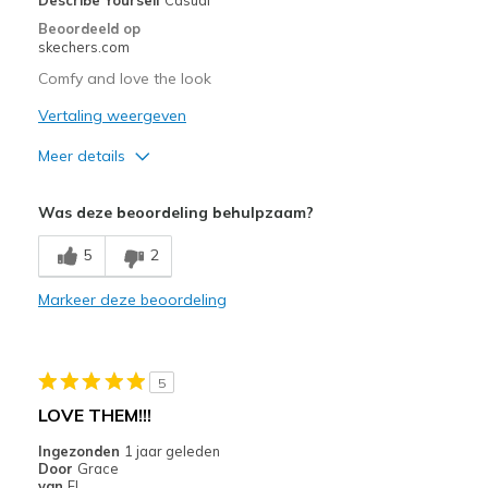
Beoordeeld op
skechers.com
Comfy and love the look
Vertaling weergeven
Meer details
Pluspunten
Was deze beoordeling behulpzaam?
Attractive Design
5
2
Comfortable
Markeer deze beoordeling
Beste toepassingen
Casual Wear
5
Sizing
Feels true to size
LOVE THEM!!!
Ingezonden
1 jaar geleden
Door
Grace
van
FL