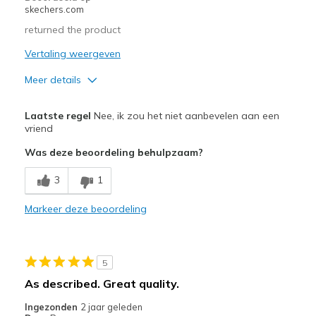
skechers.com
returned the product
Vertaling weergeven
Meer details
Pluspunten
Laatste regel
Nee, ik zou het niet aanbevelen aan een
Durable
vriend
Was deze beoordeling behulpzaam?
Minpunten
Need Break In
3
1
Not the classic comfort from Skechers
Markeer deze beoordeling
Poor Cushioning
Width
Feels true to width
5
Sizing
Feels true to size
As described. Great quality.
View On Shoes
I'm Into Shoes
Ingezonden
2 jaar geleden