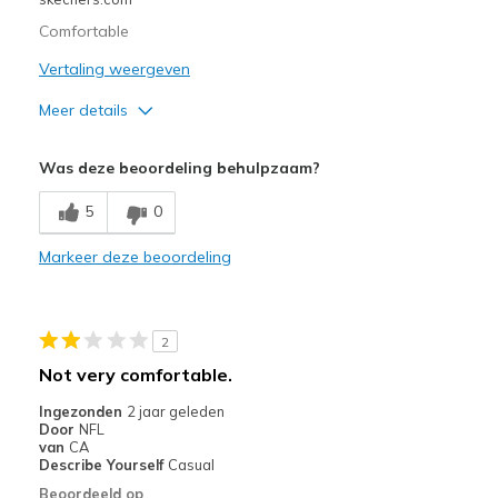
Comfortable
Vertaling weergeven
Meer details
Pluspunten
Was deze beoordeling behulpzaam?
Attractive Design
5
0
Comfortable
Markeer deze beoordeling
Durable
Beste toepassingen
2
Casual Wear
Not very comfortable.
Special Occasions
Ingezonden
2 jaar geleden
Door
NFL
Width
Feels true to width
van
CA
Describe Yourself
Casual
Sizing
Feels true to size
Beoordeeld op