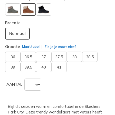
geselecteerd
Breedte
Normaal
Grootte
Maattabel
Zie je je maat niet?
36
36.5
37
37.5
38
38.5
39
39.5
40
41
AANTAL
Blijf dit seizoen warm en comfortabel in de Skechers
Park City. Deze trendy wandellaars met veters heeft